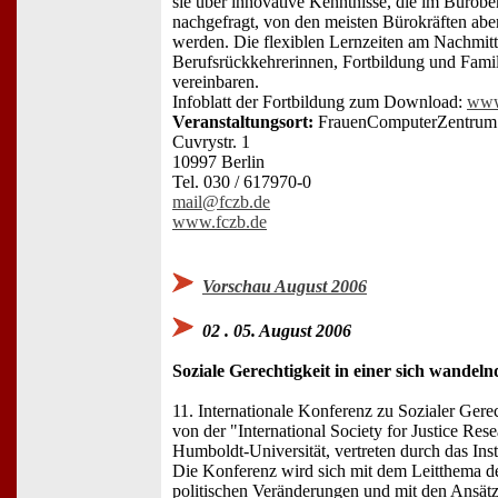
sie über innovative Kenntnisse, die im Bürobe
nachgefragt, von den meisten Bürokräften aber
werden. Die flexiblen Lernzeiten am Nachmit
Berufsrückkehrerinnen, Fortbildung und Famili
vereinbaren.
Infoblatt der Fortbildung zum Download:
www
Veranstaltungsort:
FrauenComputerZentrum
Cuvrystr. 1
10997 Berlin
Tel. 030 / 617970-0
mail@fczb.de
www.fczb.de
Vorschau August 2006
02 . 05. August 2006
Soziale Gerechtigkeit in einer sich wandel
11. Internationale Konferenz zu Sozialer Gerec
von der "International Society for Justice Res
Humboldt-Universität, vertreten durch das Inst
Die Konferenz wird sich mit dem Leitthema de
politischen Veränderungen und mit den Ansätz