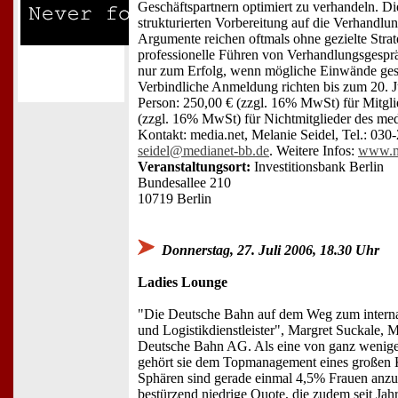
Geschäftspartnern optimiert zu verhandeln. Die
strukturierten Vorbereitung auf die Verhandl
Argumente reichen oftmals ohne gezielte Strat
professionelle Führen von Verhandlungsgespr
nur zum Erfolg, wenn mögliche Einwände ges
Verbindliche Anmeldung richten bis zum 20. 
Person: 250,00 € (zzgl. 16% MwSt) für Mitgli
(zzgl. 16% MwSt) für Nichtmitglieder des med
Kontakt: media.net, Melanie Seidel, Tel.: 030
seidel@medianet-bb.de
. Weitere Infos:
www.m
Veranstaltungsort:
Investitionsbank Berlin
Bundesallee 210
10719 Berlin
Donnerstag, 27. Juli 2006, 18.30 Uhr
Ladies Lounge
"Die Deutsche Bahn auf dem Weg zum internat
und Logistikdienstleister", Margret Suckale, M
Deutsche Bahn AG. Als eine von ganz wenige
gehört sie dem Topmanagement eines großen K
Sphären sind gerade einmal 4,5% Frauen anzutr
bestürzend niedrige Quote, die zudem seit Jahr