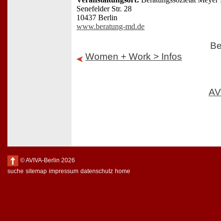
Senefelder Str. 28
10437 Berlin
www.beratung-md.de
Be
Women + Work > Infos
AV
© AVIVA-Berlin 2026
suche
sitemap
impressum
datenschutz
home