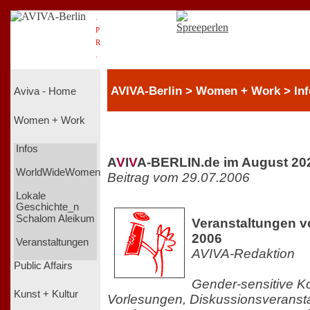
.
P
R
.
AVIVA-Berlin > Women + Work > Inf
Aviva - Home
Women + Work
Infos
A
V
I
V
A-BERLIN.de im August 20
WorldWideWomen
Beitrag vom 29.07.2006
Lokale
Geschichte_n
Schalom Aleikum
Veranstaltungen vo
2006
Veranstaltungen
AVIVA-Redaktion
Public Affairs
Gender-sensitive K
Kunst + Kultur
Vorlesungen, Diskussionsveranst