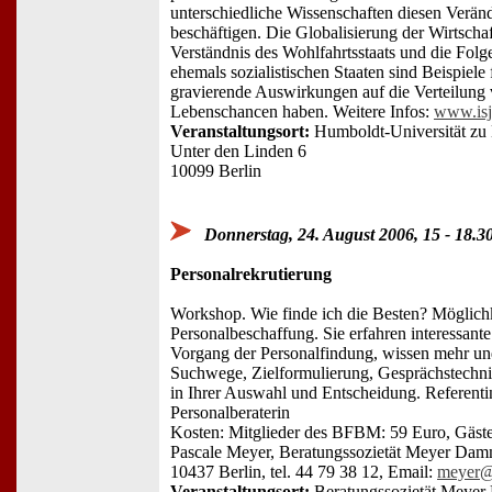
unterschiedliche Wissenschaften diesen Verän
beschäftigen. Die Globalisierung der Wirtsch
Verständnis des Wohlfahrtsstaats und die Folg
ehemals sozialistischen Staaten sind Beispiele
gravierende Auswirkungen auf die Verteilung
Lebenschancen haben. Weitere Infos:
www.isj
Veranstaltungsort:
Humboldt-Universität zu 
Unter den Linden 6
10099 Berlin
Donnerstag, 24. August 2006, 15 - 18.3
Personalrekrutierung
Workshop. Wie finde ich die Besten? Möglich
Personalbeschaffung. Sie erfahren interessant
Vorgang der Personalfindung, wissen mehr un
Suchwege, Zielformulierung, Gesprächstechn
in Ihrer Auswahl und Entscheidung. Referentin
Personalberaterin
Kosten: Mitglieder des BFBM: 59 Euro, Gäste
Pascale Meyer, Beratungssozietät Meyer Damm
10437 Berlin, tel. 44 79 38 12, Email:
meyer@
Veranstaltungsort:
Beratungssozietät Meye