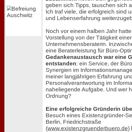
geben sich Tipps, tauschen sich a
Ich traf viele, die erfolgreich sind 
und Lebenserfahrung weiterzuge
Noch vor einem halben Jahr hatte
Vorstellung von der Tätigkeit einer
Unternehmensberaterin. Inzwische
eine Beraterleistung für Büro-Opt
Gedankenaustausch war eine G
entstanden
: ein Service, der Bür
Synergien im Informationsmanagem
meiner langjährigen Erfahrung un
Personalverantwortung im Inform
naheliegende Aufgabe. Und wer ha
Ordnung?
Eine erfolgreiche Gründerin üb
Besuch eines Existenzgründer-Se
Berlin, Friedrichstraße
(
www.existenzgruenderbuero.de
)