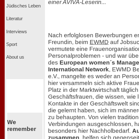
einer AVIVA-Leserin...
Jüdisches Leben
Literatur
Interviews
Nach erfolglosen Bewerbungen em
Freundin, beim
EWMD
auf Jobsuc
Sport
vermutete eine Frauenorganisatio
Personalproblemen - und war übe
About us
des
European women´s Manage
International Network
, EWMD Be
e.V., mangelte es weder an Perso
hier versammeln sich aktive Fraue
Platz in der Marktwirtschaft täglic
Geschäftsfrauen, die wissen, wie
Kontakte in der Geschäftswelt si
die gelernt haben, sich im männe
zu behaupten. Von vielen traditio
We
Verbindungen ausgeschlossen, h
remember
besonders hier Nachholbedarf.
Au
zusammen
, helfen sich gegenseit