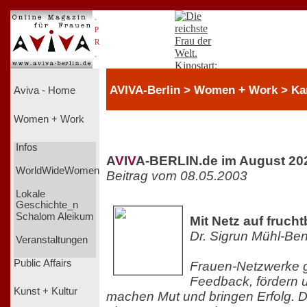
.
P
R
.
AVIVA-Berlin > Women + Work > Karr
Aviva - Home
Women + Work
Infos
A
V
I
V
A-BERLIN.de im August 20
WorldWideWomen
Beitrag vom 08.05.2003
Lokale
Geschichte_n
Schalom Aleikum
Mit Netz auf fruc
Dr. Sigrun Mühl-Be
Veranstaltungen
Public Affairs
Frauen-Netzwerke 
Feedback, fördern u
Kunst + Kultur
machen Mut und bringen Erfolg. D