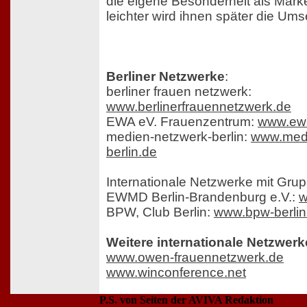
die eigene Besonderheit als Mark
leichter wird ihnen später die Ums
Berliner Netzwerke
:
berliner frauen netzwerk:
www.berlinerfrauennetzwerk.de
EWA eV. Frauenzentrum:
www.ewa
medien-netzwerk-berlin:
www.medi
berlin.de
Internationale Netzwerke mit Grup
EWMD Berlin-Brandenburg e.V.:
w
BPW, Club Berlin:
www.bpw-berlin
Weitere internationale Netzwerk
www.owen-frauennetzwerk.de
www.winconference.net
P.S. von Seiten der AVIVA Redaktion