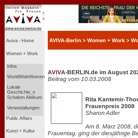
.
P
R
.
AVIVA-Berlin > Women + Work > 
Aviva - Home
Women + Work
Infos
A
V
I
V
A-BERLIN.de im August 20
WorldWideWomen
Beitrag vom 10.03.2008
Lokale
Geschichte_n
Schalom Aleikum
Rita Kantemir-Thom
Frauenpreis 2008
Veranstaltungen
Sharon Adler
Public Affairs
Am 8. März 2008, d
Kunst + Kultur
Frauentag, ging der diesjährige B