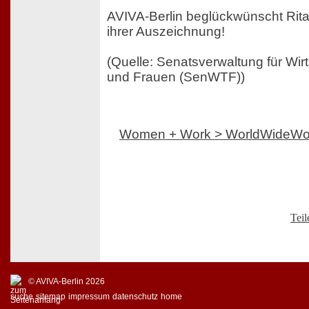
AVIVA-Berlin beglückwünscht Rit
ihrer Auszeichnung!
(Quelle: Senatsverwaltung für Wir
und Frauen (SenWTF))
Women + Work > WorldWideW
Teil
© AVIVA-Berlin 2026
suche
sitemap
impressum
datenschutz
home