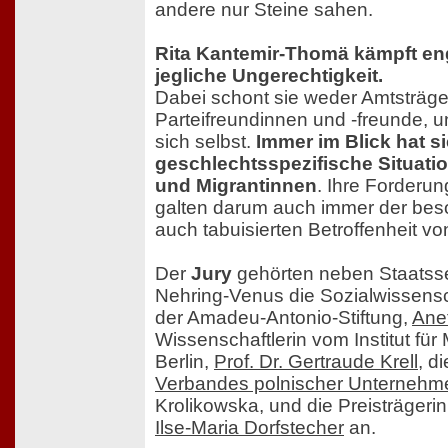
andere nur Steine sahen.
Rita Kantemir-Thomä kämpft en
jegliche Ungerechtigkeit.
Dabei schont sie weder Amtsträg
Parteifreundinnen und -freunde, u
sich selbst.
Immer im Blick hat si
geschlechtsspezifische Situati
und Migrantinnen
. Ihre Forderun
galten darum auch immer der be
auch tabuisierten Betroffenheit v
Der
Jury
gehörten neben Staatsse
Nehring-Venus die Sozialwissensch
der Amadeu-Antonio-Stiftung,
Ane
Wissenschaftlerin vom Institut f
Berlin,
Prof. Dr. Gertraude Krell
, d
Verbandes polnischer Unternehme
Krolikowska, und die Preisträgeri
Ilse-Maria Dorfstecher
an.