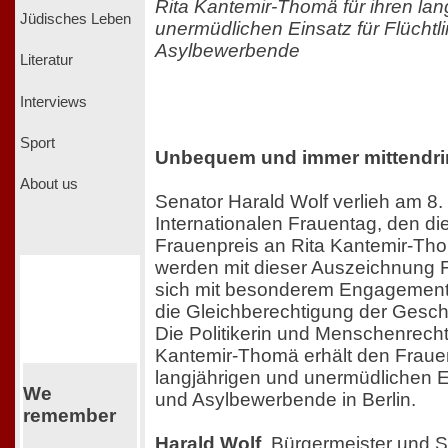
Rita Kantemir-Thomä für ihren lan
Jüdisches Leben
unermüdlichen Einsatz für Flüchtl
Asylbewerbende
Literatur
Interviews
Sport
Unbequem und immer mittendri
About us
Senator Harald Wolf verlieh am 8
Internationalen Frauentag, den die
Frauenpreis an Rita Kantemir-Tho
werden mit dieser Auszeichnung F
sich mit besonderem Engagement 
die Gleichberechtigung der Gesch
Die Politikerin und Menschenrechts
Kantemir-Thomä erhält den Frauen
langjährigen und unermüdlichen Ei
We
und Asylbewerbende in Berlin.
remember
Harald Wolf
, Bürgermeister und Se