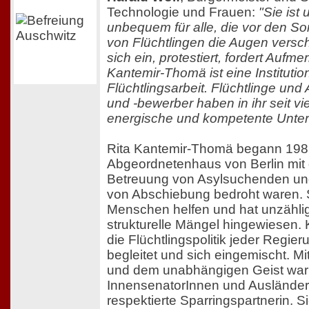
Technologie und Frauen:
"Sie ist
unbequem für alle, die vor den S
von Flüchtlingen die Augen versch
sich ein, protestiert, fordert Aufme
Kantemir-Thomä ist eine Institution
Flüchtlingsarbeit. Flüchtlinge un
und -bewerber haben in ihr seit vi
energische und kompetente Unters
Rita Kantemir-Thomä begann 198
Abgeordnetenhaus von Berlin mit
Betreuung von Asylsuchenden un
von Abschiebung bedroht waren. S
Menschen helfen und hat unzähli
strukturelle Mängel hingewiesen. Kr
die Flüchtlingspolitik jeder Regie
begleitet und sich eingemischt. M
und dem unabhängigen Geist war 
InnensenatorInnen und Auslände
respektierte Sparringspartnerin. S