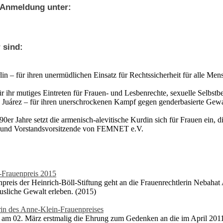
 Anmeldung unter:
 sind:
rlin – für ihren unermüdlichen Einsatz für Rechtssicherheit für alle M
für ihr mutiges Eintreten für Frauen- und Lesbenrechte, sexuelle Selb
 Juárez – für ihren unerschrockenen Kampf gegen genderbasierte Gewa
r 90er Jahre setzt die armenisch-alevitische Kurdin sich für Frauen ein, 
n und Vorstandsvorsitzende von FEMNET e.V.
-Frauenpreis 2015
reis der Heinrich-Böll-Stiftung geht an die Frauenrechtlerin Nebahat A
äusliche Gewalt erleben. (2015)
erin des Anne-Klein-Frauenpreises
bt am 02. März erstmalig die Ehrung zum Gedenken an die im April 201