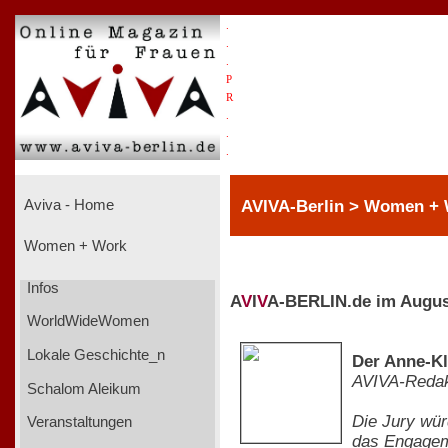
.
.
.
P
R
.
.
.
AVIVA-Berlin > Women +
Aviva - Home
Women + Work
Infos
A
V
I
V
A-BERLIN.de im Augus
WorldWideWomen
Lokale Geschichte_n
Der Anne-Kl
AVIVA-Redak
Schalom Aleikum
Die Jury wür
Veranstaltungen
das Engageme