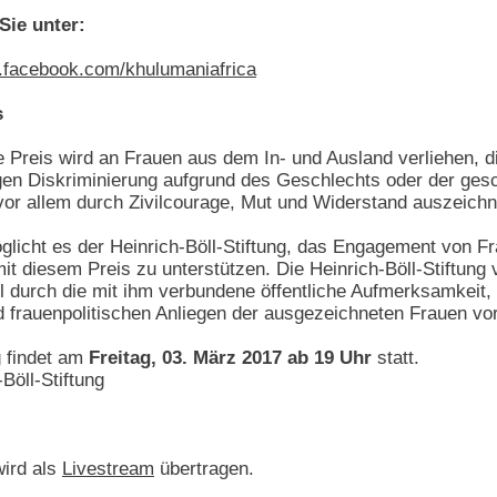
Sie unter:
facebook.com/khulumaniafrica
s
te Preis wird an Frauen aus dem In- und Ausland verliehen, d
n Diskriminierung aufgrund des Geschlechts oder der geschl
 vor allem durch Zivilcourage, Mut und Widerstand auszeichn
licht es der Heinrich-Böll-Stiftung, das Engagement von F
t diesem Preis zu unterstützen. Die Heinrich-Böll-Stiftung v
l durch die mit ihm verbundene öffentliche Aufmerksamkeit, 
nd frauenpolitischen Anliegen der ausgezeichneten Frauen vo
g findet am
Freitag, 03. März 2017 ab 19 Uhr
statt.
Böll-Stiftung
wird als
Livestream
übertragen.