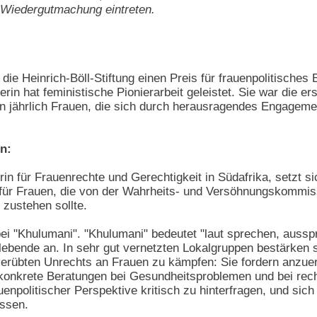
 Wiedergutmachung eintreten.
die Heinrich-Böll-Stiftung einen Preis für frauenpolitische
kerin hat feministische Pionierarbeit geleistet. Sie war die e
nnen jährlich Frauen, die sich durch herausragendes Engagem
in:
 für Frauenrechte und Gerechtigkeit in Südafrika, setzt s
 für Frauen, die von der Wahrheits- und Versöhnungskommis
 zustehen sollte.
 bei "Khulumani". "Khulumani" bedeutet "laut sprechen, auss
lebende an. In sehr gut vernetzten Lokalgruppen bestärken 
verübten Unrechts an Frauen zu kämpfen: Sie fordern anzue
 konkrete Beratungen bei Gesundheitsproblemen und bei rech
politischer Perspektive kritisch zu hinterfragen, und sich 
assen.