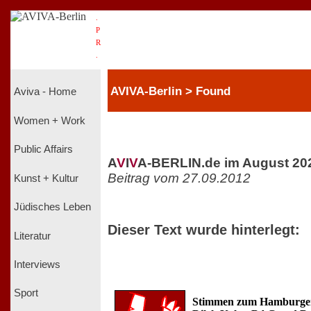
.
P
R
.
AVIVA-Berlin > Found
Aviva - Home
Women + Work
Public Affairs
A
V
I
V
A-BERLIN.de im August 20
Beitrag vom 27.09.2012
Kunst + Kultur
Jüdisches Leben
Dieser Text wurde hinterlegt:
Literatur
Interviews
Sport
Stimmen zum Hamburger 