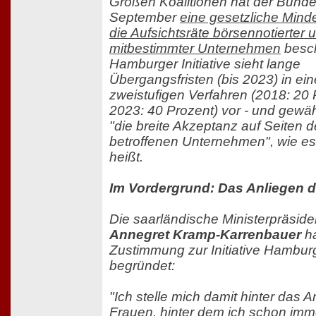
Großen Koalitionen hat der Bunde
September
eine gesetzliche Minde
die Aufsichtsräte börsennotierter 
mitbestimmter Unternehmen
besch
Hamburger Initiative sieht lange
Übergangsfristen (bis 2023) in ei
zweistufigen Verfahren (2018: 20 
2023: 40 Prozent) vor - und gewäh
"die breite Akzeptanz auf Seiten d
betroffenen Unternehmen"
, wie e
heißt.
Im Vordergrund: Das Anliegen 
Die saarländische Ministerpräside
Annegret Kramp-Karrenbauer
ha
Zustimmung zur Initiative Hambur
begründet:
"Ich stelle mich damit hinter das A
Frauen, hinter dem ich schon im