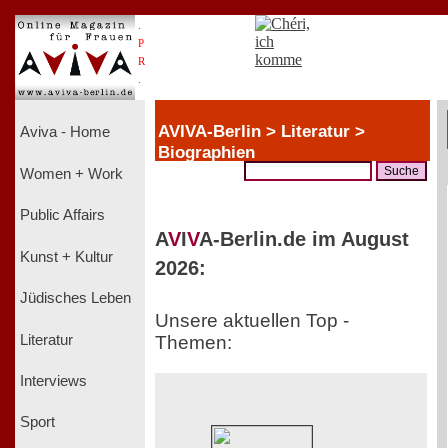
.
P
R
.
AVIVA-Berlin > Literatur >
Aviva - Home
Biographien
Women + Work
Public Affairs
A
V
I
V
A-Berlin.de im August
Kunst + Kultur
2026:
Jüdisches Leben
Unsere aktuellen Top -
Literatur
Themen:
Interviews
Sport