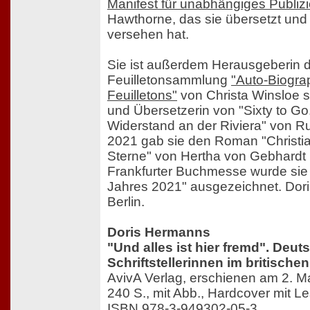
Manifest für unabhängiges Publizi
Hawthorne, das sie übersetzt und
versehen hat.
Sie ist außerdem Herausgeberin 
Feuilletonsammlung
"Auto-Biogra
Feuilletons"
von Christa Winsloe 
und Übersetzerin von "Sixty to 
Widerstand an der Riviera" von R
2021 gab sie den Roman "Christi
Sterne" von Hertha von Gebhardt 
Frankfurter Buchmesse wurde sie
Jahres 2021" ausgezeichnet. Dori
Berlin.
Doris Hermanns
"Und alles ist hier fremd". Deu
Schriftstellerinnen im britischen
AvivA Verlag, erschienen am 2. M
240 S., mit Abb., Hardcover mit 
ISBN 978-3-949302-05-3