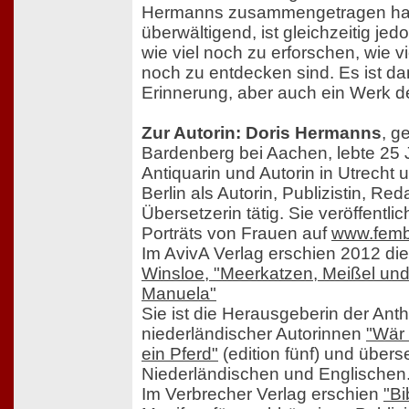
Hermanns zusammengetragen hat, 
überwältigend, ist gleichzeitig jed
wie viel noch zu erforschen, wie vi
noch zu entdecken sind. Es ist da
Erinnerung, aber auch ein Werk d
Zur Autorin: Doris Hermanns
, g
Bardenberg bei Aachen, lebte 25 
Antiquarin und Autorin in Utrecht u
Berlin als Autorin, Publizistin, Re
Übersetzerin tätig. Sie veröffentlic
Porträts von Frauen auf
www.femb
Im AvivA Verlag erschien 2012 die
Winsloe, "Meerkatzen, Meißel u
Manuela"
Sie ist die Herausgeberin der Ant
niederländischer Autorinnen
"Wär 
ein Pferd"
(edition fünf) und über
Niederländischen und Englischen
Im Verbrecher Verlag erschien
"Bi