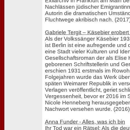
Exilarchiv in Frankfurt am Main be
Nachlässen jüdischer Emigrantinn
Autorin die dramatischen Umständ
Fluchtwege akribisch nach. (2017
Gabriele Tergit – Käsebier erobe
Als der Volkssänger Käsebier 193
ist Berlin ist eine aufregende und
eine Stadt vieler Kulturen und Iden
Gesellschaftsroman der als Elise
geborenen Schriftstellerin und Ger
erschien 1931 erstmals im Rowohlt
Folgejahren wurde das Werk über 
späten Weimarer Republik in ver
Verlagen veröffentlicht, geriet schl
Vergessenheit, bevor er 2016 im S
Nicole Henneberg herausgegeben
Nachwort versehen wurde. (2016)
Anna Funder - Alles, was ich bin
Ihr Tod war ein Rätsel: Als die de