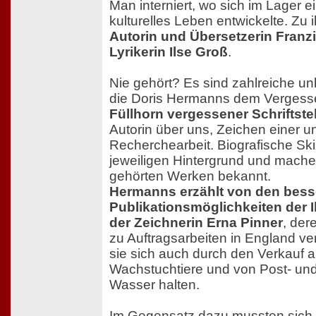
Man interniert, wo sich im Lager e
kulturelles Leben entwickelte. Zu 
Autorin und Übersetzerin Franz
Lyrikerin Ilse Groß
.
Nie gehört? Es sind zahlreiche u
die Doris Hermanns dem Vergesse
Füllhorn vergessener Schriftste
Autorin über uns, Zeichen einer u
Recherchearbeit. Biografische Sk
jeweiligen Hintergrund und mache
gehörten Werken bekannt.
Hermanns erzählt von den bess
Publikationsmöglichkeiten der I
der Zeichnerin Erna Pinner
, dere
zu Auftragsarbeiten in England v
sie sich auch durch den Verkauf a
Wachstuchtiere und von Post- un
Wasser halten.
Im Gegensatz dazu mussten sich di