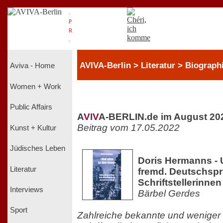
.
P
R
.
AVIVA-Berlin > Literatur > Biograph
Aviva - Home
Women + Work
Public Affairs
A
V
I
V
A-BERLIN.de im August 20
Beitrag vom 17.05.2022
Kunst + Kultur
Jüdisches Leben
Doris Hermanns - U
Literatur
fremd. Deutschsp
Schriftstellerinnen
Interviews
Bärbel Gerdes
Sport
Zahlreiche bekannte und weniger