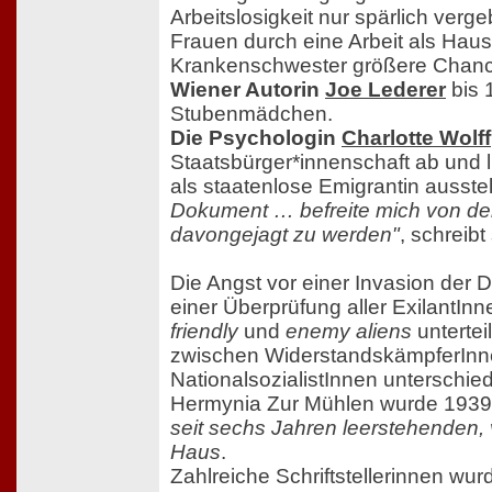
Arbeitslosigkeit nur spärlich verg
Frauen durch eine Arbeit als Haush
Krankenschwester größere Chanc
Wiener Autorin
Joe Lederer
bis 
Stubenmädchen.
Die Psychologin
Charlotte Wolff
Staatsbürger*innenschaft ab und l
als staatenlose Emigrantin ausste
Dokument … befreite mich von der
davongejagt zu werden"
, schreibt 
Die Angst vor einer Invasion der 
einer Überprüfung aller ExilantInne
friendly
und
enemy aliens
untertei
zwischen WiderstandskämpferInn
NationalsozialistInnen unterschie
Hermynia Zur Mühlen wurde 1939 i
seit sechs Jahren leerstehenden, 
Haus
.
Zahlreiche Schriftstellerinnen wurd