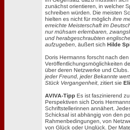
zunächst orientieren, in welcher S
schreiben würden. Die meisten Sch
hielten es nicht für möglich
ihre m
erreichte Meisterschaft im Deuts
nur mühsam erlernbaren, zwangslä
und herabgeschraubten englisch
aufzugeben
, äußert sich
Hilde Sp
Doris Hermanns forscht nach den
Veröffentlichungsmöglichkeiten de
über deren Netzwerke und Clubs
jeder Freund, jeder Bekannte wertv
Stück Vergangenheit
, zitiert sie
El
AVIVA-Tipp
Es ist faszinierend zu
Perspektiven sich Doris Hermanns
Schriftstellerinnen annähert. Jede
Schicksal ist abhängig von den po
Rahmenbedingungen, von Netzwe
von Glück oder Unglück. Der Mate