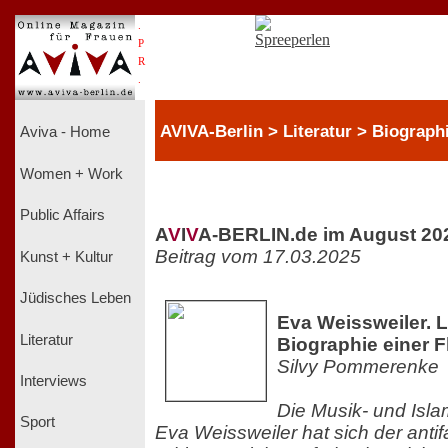
.
P
R
.
AVIVA-Berlin > Literatur > Biograph
Aviva - Home
Women + Work
Public Affairs
A
V
I
V
A-BERLIN.de im August 20
Beitrag vom 17.03.2025
Kunst + Kultur
Jüdisches Leben
Eva Weissweiler. Li
Literatur
Biographie einer F
Silvy Pommerenke
Interviews
Die Musik- und Isla
Sport
Eva Weissweiler hat sich der anti