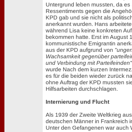
Untergrund leben mussten, da es 
Ressentiments gegen die Angehöri
KPD gab und sie nicht als politisc
anerkannt wurden. Hans arbeitete w
während Lisa keine konkreten Aufg
bekommen hatte. Erst im August 1
kommunistische Emigrantin aner
aus der KPD aufgrund von
"unge
Wachsamkeit gegenüber parteifei
und Verbindung mit Parteifeinden"
wurde Nach dem kurzen Intermez
es für die beiden wieder zurück n
ohne Auftrag der KPD mussten sie
Hilfsarbeiten durchschlagen.
Internierung und Flucht
Als 1939 der Zweite Weltkrieg aus
deutschen Männer in Frankreich in 
Unter den Gefangenen war auch W