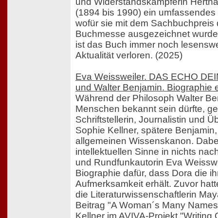
und Widerstandskämpferin Herth
(1894 bis 1990) ein umfassendes 
wofür sie mit dem Sachbuchpreis 
Buchmesse ausgezeichnet wurde.
ist das Buch immer noch lesenswe
Aktualität verloren. (2025)
Eva Weissweiler. DAS ECHO DE
und Walter Benjamin. Biographie 
Während der Philosoph Walter Be
Menschen bekannt sein dürfte, ge
Schriftstellerin, Journalistin und 
Sophie Kellner, spätere Benjamin,
allgemeinen Wissenskanon. Dabei
intellektuellen Sinne in nichts nach
und Rundfunkautorin Eva Weissweil
Biographie dafür, dass Dora die i
Aufmerksamkeit erhält. Zuvor hatt
die Literaturwissenschaftlerin Maya
Beitrag "A Woman´s Many Names
Kellner im AVIVA-Projekt "Writing 