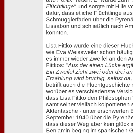
Flüchtlinge"
und sorgte mit Hilfe v
dafür, dass etliche Flüchtlinge au
Schmugglerfaden über die Pyren
Lissabon und schließlich nach Ame
konnten.
Lisa Fittko wurde eine dieser Fluc
wie Eva Weissweiler schon häufig f
es immer wieder Zweifel an den A
Fittkos:
"Aus der einen Lücke ergib
Ein Zweifel zieht zwei oder drei a
Erzählung wird brüchig, selbst da,
betrifft auch die Fluchtgeschichte
worüber es verschiedenste Versione
dass Lisa Fittko den Philosophen 
samt seiner vielfach kolportierte
Aktentasche - unter erschwerten
September 1940 über die Pyrenäen
dass dieser Weg aber kein glück
Benjamin beging im spanischen Gr