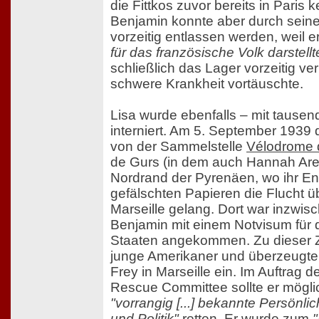
die Fittkos zuvor bereits in Paris 
Benjamin konnte aber durch sein
vorzeitig entlassen werden, weil e
für das französische Volk darstellt
schließlich das Lager vorzeitig ve
schwere Krankheit vortäuschte.
Lisa wurde ebenfalls – mit tause
interniert. Am 5. September 1939 
von der Sammelstelle
Vélodrome 
de Gurs (in dem auch Hannah Aren
Nordrand der Pyrenäen, wo ihr En
gefälschten Papieren die Flucht
Marseille gelang. Dort war inzwis
Benjamin mit einem Notvisum für d
Staaten angekommen. Zu dieser Ze
junge Amerikaner und überzeugte 
Frey in Marseille ein. Im Auftrag
Rescue Committee sollte er möglich
"vorrangig [...] bekannte Persönli
und Politik"
retten. Er wurde zum
"