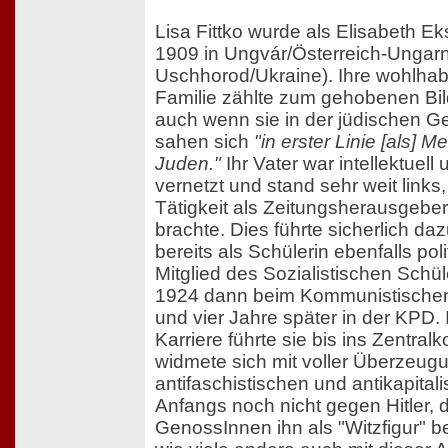
Lisa Fittko wurde als Elisabeth E
1909 in Ungvár/Österreich-Ungar
Uschhorod/Ukraine). Ihre wohlha
Familie zählte zum gehobenen Bi
auch wenn sie in der jüdischen 
sahen sich
"in erster Linie [als] M
Juden."
Ihr Vater war intellektuell 
vernetzt und stand sehr weit links,
Tätigkeit als Zeitungsherausgebe
brachte. Dies führte sicherlich daz
bereits als Schülerin ebenfalls poli
Mitglied des Sozialistischen Schü
1924 dann beim Kommunistische
und vier Jahre später in der KPD. I
Karriere führte sie bis ins Zentral
widmete sich mit voller Überzeu
antifaschistischen und antikapital
Anfangs noch nicht gegen Hitler, d
GenossInnen ihn als "Witzfigur" b