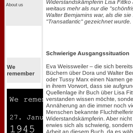
Widerstandskämpferin Lisa Fittk
About us
weitaus mehr als nur die "schönfris
Walter Bemjamins war, als die sie i
"Transatlantic" gezeichnet wurde.
Schwierige Ausgangssituation
Eva Weissweiler – die sich bereits
We
Büchern über Dora und Walter Be
remember
oder Tussy Marx einen Namen gem
in ihrem Vorwort, dass sie aufgru
Quellenlage ihr Buch über Lisa Fitt
verstanden wissen möchte, sonder
Annäherung an die immer noch vi
Menschen bekannte Fluchthelferi
Widerstandskämpferin. Aber nicht
erwies sich als schwierig, sondern
Arbeit an diesem Buch, da es wä