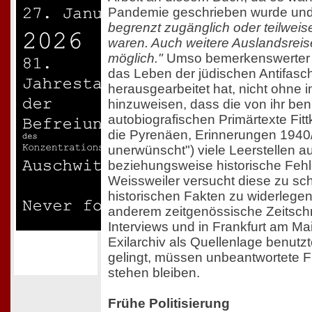
Pandemie geschrieben wurde un
begrenzt zugänglich oder teilwei
waren. Auch weitere Auslandsrei
möglich."
Umso bemerkenswerter ist
das Leben der jüdischen Antifasc
herausgearbeitet hat, nicht ohne 
hinzuweisen, dass die von ihr ben
autobiografischen Primärtexte Fit
die Pyrenäen, Erinnerungen 1940/4
unerwünscht") viele Leerstellen a
beziehungsweise historische Fehle
Weissweiler versucht diese zu sch
historischen Fakten zu widerlegen
anderem zeitgenössische Zeitschri
Interviews und in Frankfurt am M
Exilarchiv als Quellenlage benutzt
gelingt, müssen unbeantwortete 
stehen bleiben.
Frühe Politisierung