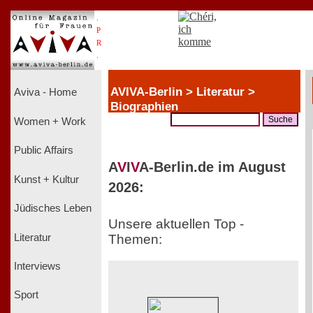
.
P
R
.
AVIVA-Berlin > Literatur >
Aviva - Home
Biographien
Women + Work
Public Affairs
A
V
I
V
A-Berlin.de im August
Kunst + Kultur
2026:
Jüdisches Leben
Unsere aktuellen Top -
Literatur
Themen:
Interviews
Sport