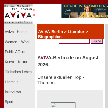
.
P
R
.
AVIVA-Berlin > Literatur >
Aviva - Home
Biographien
Women + Work
Public Affairs
A
V
I
V
A-Berlin.de im August
Kunst + Kultur
2026:
Jüdisches Leben
Unsere aktuellen Top -
Literatur
Themen:
Interviews
Sport