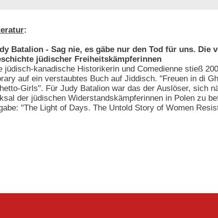
teratur
:
dy Batalion - Sag nie, es gäbe nur den Tod für uns. Die 
schichte jüdischer Freiheitskämpferinnen
e jüdisch-kanadische Historikerin und Comedienne stieß 2007
brary auf ein verstaubtes Buch auf Jiddisch. "Freuen in di Gh
hetto-Girls". Für Judy Batalion war das der Auslöser, sich n
sal der jüdischen Widerstandskämpferinnen in Polen zu bef
sgabe: "The Light of Days. The Untold Story of Women Resis