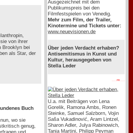
Ausgezeichnet mit dem
Publikumspreis bei den
Filmfestspielen von Venedig.
Mehr zum Film, der Trailer,
Kinotermine und Tickets unter:
www.neuevisionen.de
lanthropin,
 sie von ihrer
 Brooklyn bei
Über jeden Verdacht erhaben?
ben als Star, der
Antisemitismus in Kunst und
Kultur, herausgegeben von
Stella Leder
. . . . PR . . . .
U.a. mit Beiträgen von Lena
Gorelik, Ramona Ambs, Ronen
ebundenes Buch
Steinke, Samuel Salzborn, Vojin
Saša Vukadinović, Aram Lintzel,
nun, wo sie
Sharon Adler, Julya Rabinowich,
stkritisch genug,
Tania Martini, Philipp Peyman
erfragen und