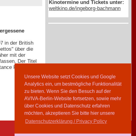
Kinotermine und Tickets unter:
weltkino.de/ingeborg-bachmann
vergessene
 in der British
ettos" über die
äher mit der
assen. Der Titel
tance Fighters
Unsere Website setzt Cookies und Google
Analytics ein, um bestmögliche Funktionalität
zu bieten. Wenn Sie den Besuch auf der
AVIVA-Berlin-Website fortsetzen, sowie mehr
über Cookies und Datenschutz erfahren
möchten, akzeptieren Sie bitte hier unsere
Datenschutzerklärung / Privacy Policy