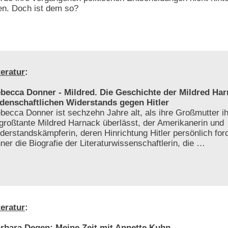
en. Doch ist dem so?
teratur
:
becca Donner - Mildred. Die Geschichte der Mildred Har
idenschaftlichen Widerstands gegen Hitler
becca Donner ist sechzehn Jahre alt, als ihre Großmutter ihr
großtante Mildred Harnack überlässt, der Amerikanerin und
derstandskämpferin, deren Hinrichtung Hitler persönlich for
er die Biografie der Literaturwissenschaftlerin, die …
teratur
:
rbara Degen: Meine Zeit mit Annette Kuhn