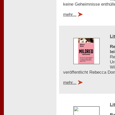
keine Geheimnisse enthüll
mehr...
Li
Re
le
Re
Ur
Wi
veröffentlicht Rebecca Donn
mehr...
Li
Ba