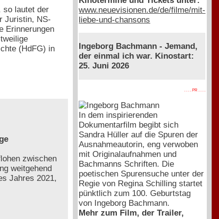
Kinotermine und Tickets unter:
 so lautet der
www.neuevisionen.de/de/filme/mit-
r Juristin, NS-
liebe-und-chansons
ie Erinnerungen
tweilige
Ingeborg Bachmann - Jemand,
ichte (HdFG) in
der einmal ich war. Kinostart:
25. Juni 2026
. . . . PR . . . .
In dem inspirierenden
Dokumentarfilm begibt sich
Sandra Hüller auf die Spuren der
ige
Ausnahmeautorin, eng verwoben
mit Originalaufnahmen und
 flohen zwischen
Bachmanns Schriften. Die
ang weitgehend
poetischen Spurensuche unter der
des Jahres 2021,
Regie von Regina Schilling startet
pünktlich zum 100. Geburtstag
von Ingeborg Bachmann.
Mehr zum Film, der Trailer,