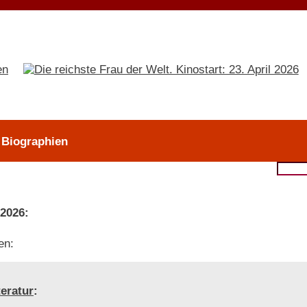
> Biographien
 2026:
en:
teratur
: