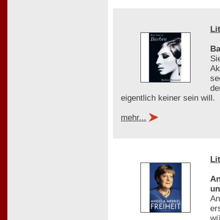
Li
Ba
Si
Ak
se
de
eigentlich keiner sein will.
mehr...
Li
An
un
An
er
wü