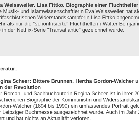
a Weissweiler. Lisa Fittko. Biographie einer Fluchthelfer
e Musik- und Islamwissenschaftlerin Eva Weissweiler hat si
tifaschistischen Widerstandskämpferin Lisa Fittko angenom
hr als nur die "schönfrisierte" Fluchthelferin Walter Bemjami
e in der Netflix-Serie "Transatlantic" gezeichnet wurde.
teratur
:
gina Scheer: Bittere Brunnen. Hertha Gordon-Walcher 
n der Revolution
r Roman- und Sachbuchautorin Regina Scheer ist in ihrer 2
schienenen Biographie der Kommunistin und Widerstandskä
rdon-Walcher (1894 bis 1990) ein umfassendes Portrait gelu
 Leipziger Buchmesse ausgezeichnet wurde. Auch im Jahr 2
 und hat nichts an Aktualität verloren.