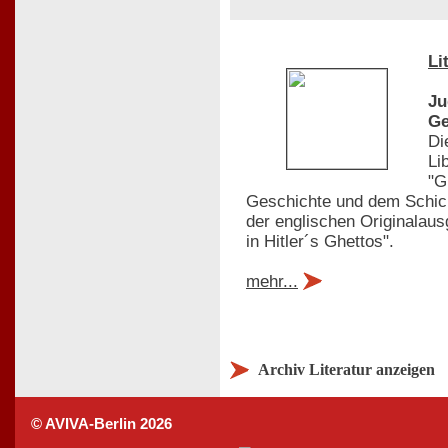
Li
Ju
Ge
Di
Li
"G
Geschichte und dem Schick
der englischen Originalau
in Hitler´s Ghettos".
mehr...
Archiv Literatur anzeigen
© AVIVA-Berlin 2026