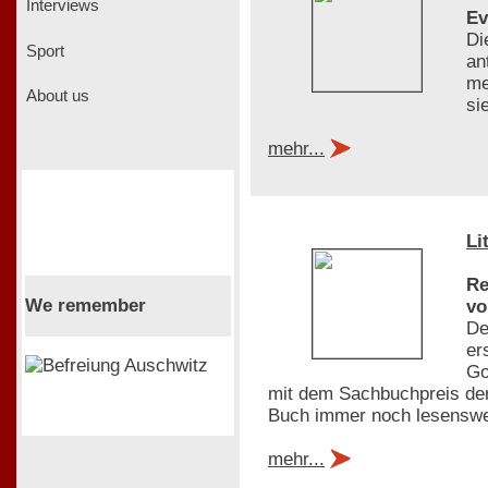
Interviews
Ev
Di
Sport
an
me
About us
si
mehr...
Li
Re
We remember
vo
De
er
Go
mit dem Sachbuchpreis der
Buch immer noch lesenswert
mehr...