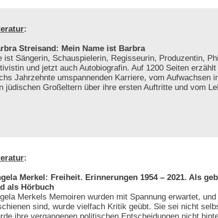
teratur
:
rbra Streisand: Mein Name ist Barbra
e ist Sängerin, Schauspielerin, Regisseurin, Produzentin, Phi
tivistin und jetzt auch Autobiografin. Auf 1200 Seiten erzählt
chs Jahrzehnte umspannenden Karriere, vom Aufwachsen in
n jüdischen Großeltern über ihre ersten Auftritte und vom Le
teratur
:
gela Merkel: Freiheit. Erinnerungen 1954 – 2021. Als g
d als Hörbuch
gela Merkels Memoiren wurden mit Spannung erwartet, und 
schienen sind, wurde vielfach Kritik geübt. Sie sei nicht selb
rde ihre vergangenen politischen Entscheidungen nicht hint