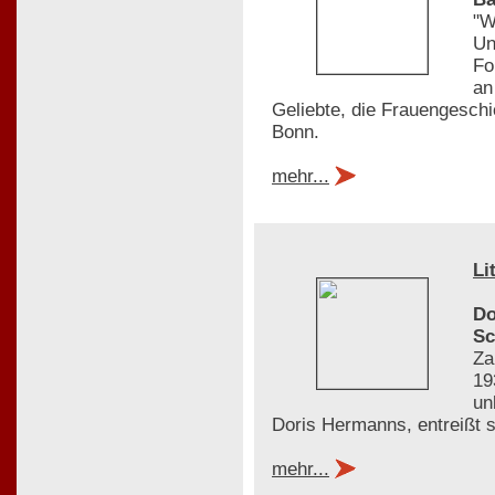
"W
Un
Fo
an
Geliebte, die Frauengesch
Bonn.
mehr...
Li
Do
Sc
Za
19
un
Doris Hermanns, entreißt 
mehr...