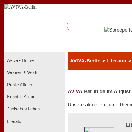
.
.
.
P
R
.
.
.
AVIVA-Berlin > Literatur 
Aviva - Home
Women + Work
Public Affairs
A
V
I
V
A-Berlin.de im August
Kunst + Kultur
Unsere aktuellen Top - Them
Jüdisches Leben
Literatur
Li