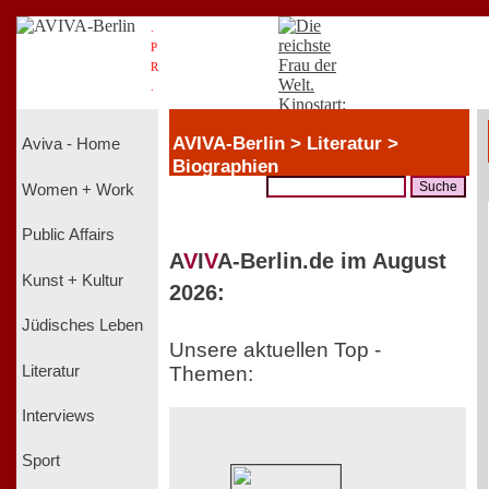
.
P
R
.
AVIVA-Berlin > Literatur >
Aviva - Home
Biographien
Women + Work
Public Affairs
A
V
I
V
A-Berlin.de im August
Kunst + Kultur
2026:
Jüdisches Leben
Unsere aktuellen Top -
Literatur
Themen:
Interviews
Sport