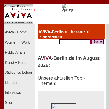
.
P
R
.
AVIVA-Berlin > Literatur >
Aviva - Home
Biographien
Women + Work
Public Affairs
A
V
I
V
A-Berlin.de im August
Kunst + Kultur
2026:
Jüdisches Leben
Unsere aktuellen Top -
Literatur
Themen:
Interviews
Sport