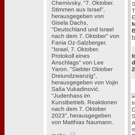
Chernivsky, "7. Oktober.
S
Stimmen aus Israel",
T
herausgegeben von
E
Gisela Dachs,
M
"Deutschland und Israel
B
nach dem 7. Oktober" von
h
Fania Oz-Salzberger.
"Israel, 7. Oktober.
Protokoll eines
I
Anschlags" von Lee
d
Yaron. "Siebter Oktober
2
Dreiundzwanzig",
herausgegeben von Vojin
Saša Vukadinović.
"Judenhass im
Kunstbetrieb. Reaktionen
I
nach dem 7. Oktober
D
2023", herausgegeben
S
von Matthias Naumann.
A
m