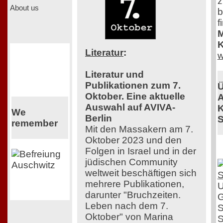
z
About us
b
f
M
K
Literatur
:
w
Literatur und
Publikationen zum 7.
Ü
Oktober. Eine aktuelle
A
Auswahl auf AVIVA-
K
We
Berlin
S
remember
Mit den Massakern am 7.
Oktober 2023 und den
Folgen in Israel und in der
jüdischen Community
weltweit beschäftigen sich
mehrere Publikationen,
U
darunter "Bruchzeiten.
G
Leben nach dem 7.
S
Oktober" von Marina
S