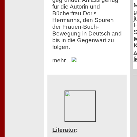
M
für die Autorin und
g
Bücherfrau Doris
j
Hermanns, den Spuren
H
der Frauen-Buch-
S
Bewegung in Deutschland
M
bis in die Gegenwart zu
K
folgen.
w
l
mehr...
Literatur
: