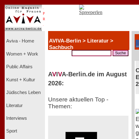
.
P
R
.
AVIVA-Berlin > Literatur >
Aviva - Home
Sachbuch
Women + Work
Public Affairs
C
A
V
I
V
A-Berlin.de im August
E
Kunst + Kultur
2026:
2
Jüdisches Leben
Unsere aktuellen Top -
Literatur
Themen:
E
Interviews
w
Sport
g