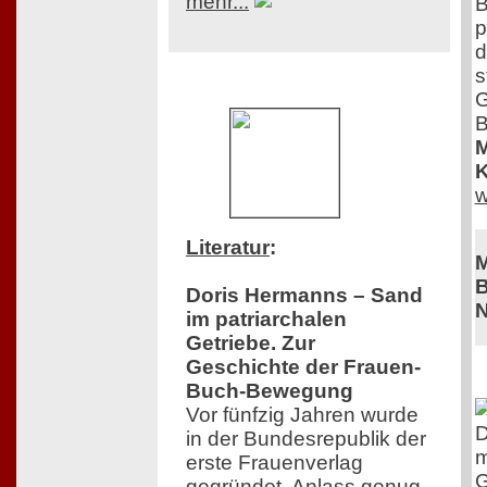
mehr...
B
p
d
s
G
B
M
K
w
Literatur
:
M
B
Doris Hermanns – Sand
N
im patriarchalen
Getriebe. Zur
Geschichte der Frauen-
Buch-Bewegung
Vor fünfzig Jahren wurde
D
in der Bundesrepublik der
m
erste Frauenverlag
G
gegründet. Anlass genug