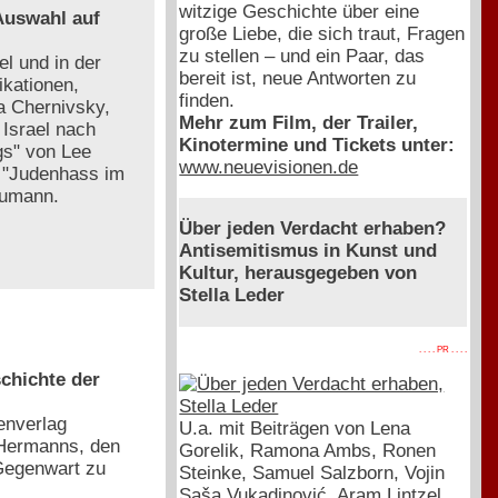
witzige Geschichte über eine
 Auswahl auf
große Liebe, die sich traut, Fragen
zu stellen – und ein Paar, das
l und in der
bereit ist, neue Antworten zu
ikationen,
finden.
a Chernivsky,
Mehr zum Film, der Trailer,
Israel nach
Kinotermine und Tickets unter:
gs" von Lee
www.neuevisionen.de
. "Judenhass im
aumann.
Über jeden Verdacht erhaben?
Antisemitismus in Kunst und
Kultur, herausgegeben von
Stella Leder
. . . . PR . . . .
chichte der
enverlag
U.a. mit Beiträgen von Lena
 Hermanns, den
Gorelik, Ramona Ambs, Ronen
Gegenwart zu
Steinke, Samuel Salzborn, Vojin
Saša Vukadinović, Aram Lintzel,