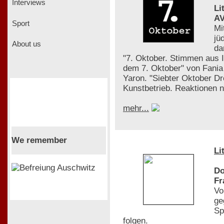
Interviews
Li
AV
Sport
Mi
jü
About us
da
"7. Oktober. Stimmen aus 
dem 7. Oktober" von Fania 
Yaron. "Siebter Oktober D
Kunstbetrieb. Reaktionen
mehr...
We remember
Li
Do
Fr
Vo
ge
Sp
folgen.