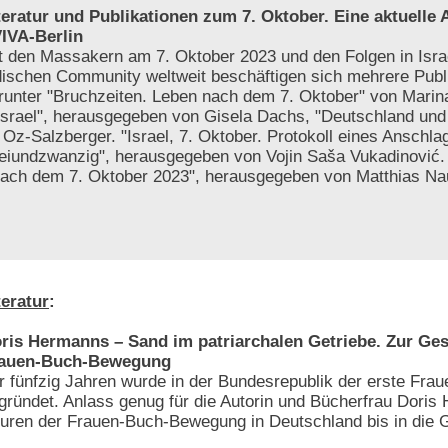
teratur und Publikationen zum 7. Oktober. Eine aktuelle
IVA-Berlin
t den Massakern am 7. Oktober 2023 und den Folgen in Israe
dischen Community weltweit beschäftigen sich mehrere Publ
runter "Bruchzeiten. Leben nach dem 7. Oktober" von Marin
Israel", herausgegeben von Gisela Dachs, "Deutschland und 
Oz-Salzberger. "Israel, 7. Oktober. Protokoll eines Anschla
reiundzwanzig", herausgegeben von Vojin Saša Vukadinović
 nach dem 7. Oktober 2023", herausgegeben von Matthias N
teratur
:
ris Hermanns – Sand im patriarchalen Getriebe. Zur Ges
auen-Buch-Bewegung
r fünfzig Jahren wurde in der Bundesrepublik der erste Frau
gründet. Anlass genug für die Autorin und Bücherfrau Doris
uren der Frauen-Buch-Bewegung in Deutschland bis in die 