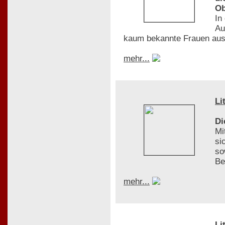
Ob
In
Au
kaum bekannte Frauen aus
mehr...
Li
Di
Mi
si
so
Be
mehr...
Li