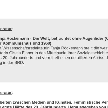
teratur
:
nja Röckemann - Die Welt, betrachtet ohne Augenlider (G
r Kommunismus und 1968)
e Wissenschaftsredakteurin Tanja Röckemann stellt die wes
torin Gisela Elsner in den Mittelpunkt ihrer Sozialgeschichte 
s 20. Jahrhunderts und vermittelt einen detaillierten Abriss d
ng in der BRD.
teratur
:
beiten zwischen Medien und Künsten. Feministische Per
e erste Hälfte des 20. Jahrhunderts. Herausgegeben von 