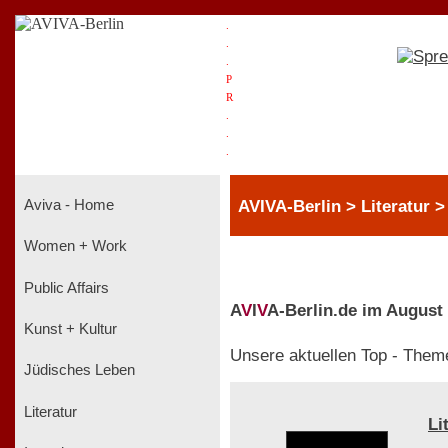
.
.
.
P
R
.
.
.
AVIVA-Berlin > Literatur 
Aviva - Home
Women + Work
Public Affairs
A
V
I
V
A-Berlin.de im August
Kunst + Kultur
Unsere aktuellen Top - Them
Jüdisches Leben
Literatur
Li