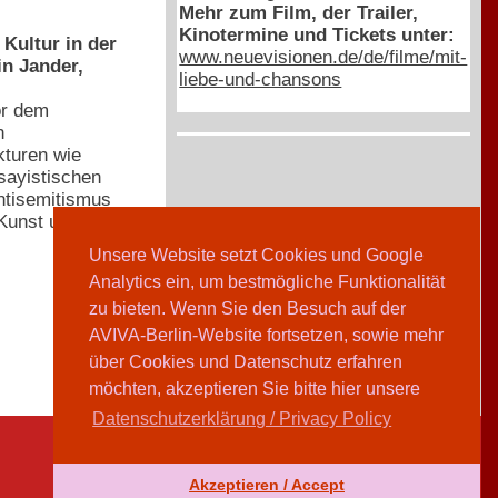
Mehr zum Film, der Trailer,
Kinotermine und Tickets unter:
Kultur in der
www.neuevisionen.de/de/filme/mit-
n Jander,
liebe-und-chansons
or dem
n
kturen wie
ssayistischen
ntisemitismus
 Kunst und
Unsere Website setzt Cookies und Google
Analytics ein, um bestmögliche Funktionalität
zu bieten. Wenn Sie den Besuch auf der
AVIVA-Berlin-Website fortsetzen, sowie mehr
über Cookies und Datenschutz erfahren
möchten, akzeptieren Sie bitte hier unsere
Datenschutzerklärung / Privacy Policy
Akzeptieren / Accept