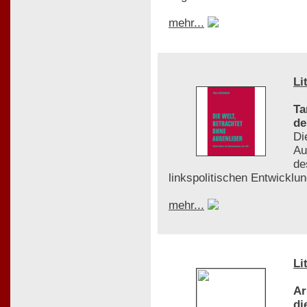
mehr...
Li
Ta
de
Di
Au
de
linkspolitischen Entwicklu
mehr...
Li
Ar
di