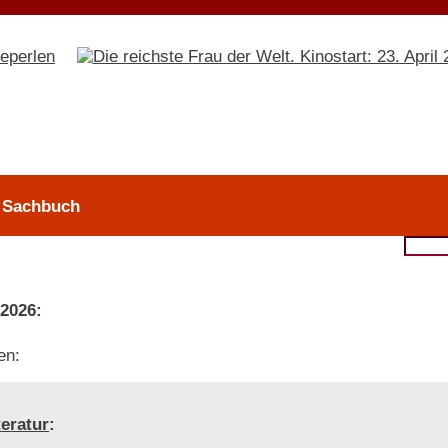
> Sachbuch
 2026:
en:
teratur
: