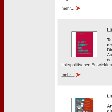
mehr...
Li
Ta
de
Di
Au
de
linkspolitischen Entwicklu
mehr...
Li
Ar
di