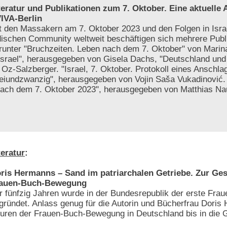
teratur und Publikationen zum 7. Oktober. Eine aktuelle
IVA-Berlin
t den Massakern am 7. Oktober 2023 und den Folgen in Israe
dischen Community weltweit beschäftigen sich mehrere Publ
runter "Bruchzeiten. Leben nach dem 7. Oktober" von Marin
Israel", herausgegeben von Gisela Dachs, "Deutschland und 
Oz-Salzberger. "Israel, 7. Oktober. Protokoll eines Anschla
reiundzwanzig", herausgegeben von Vojin Saša Vukadinović
 nach dem 7. Oktober 2023", herausgegeben von Matthias N
teratur
:
ris Hermanns – Sand im patriarchalen Getriebe. Zur Ges
auen-Buch-Bewegung
r fünfzig Jahren wurde in der Bundesrepublik der erste Frau
gründet. Anlass genug für die Autorin und Bücherfrau Doris
uren der Frauen-Buch-Bewegung in Deutschland bis in die 