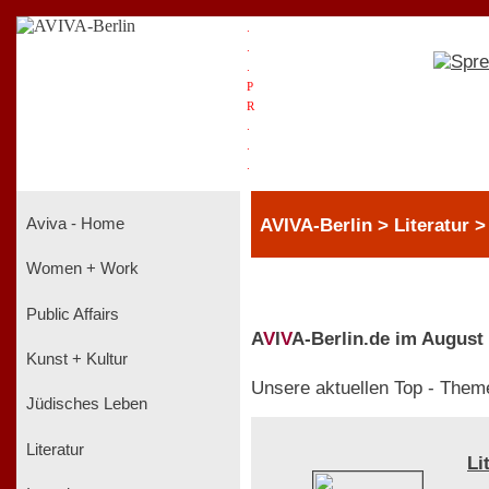
.
.
.
P
R
.
.
.
AVIVA-Berlin > Literatur 
Aviva - Home
Women + Work
Public Affairs
A
V
I
V
A-Berlin.de im August
Kunst + Kultur
Unsere aktuellen Top - Them
Jüdisches Leben
Literatur
Li