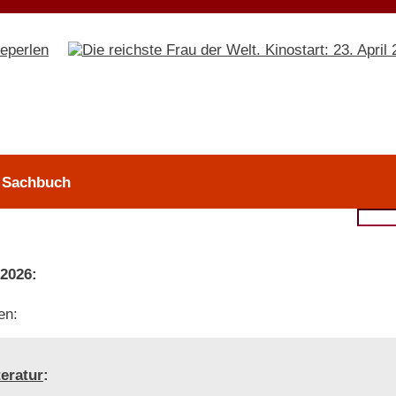
> Sachbuch
 2026:
en:
teratur
: