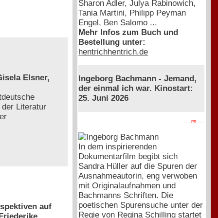
Sharon Adler, Julya Rabinowich,
Tania Martini, Philipp Peyman
Engel, Ben Salomo ...
Mehr Infos zum Buch und
Bestellung unter:
hentrichhentrich.de
isela Elsner,
Ingeborg Bachmann - Jemand,
der einmal ich war. Kinostart:
tdeutsche
25. Juni 2026
der Literatur
er
. . . . PR . . . .
In dem inspirierenden
Dokumentarfilm begibt sich
Sandra Hüller auf die Spuren der
Ausnahmeautorin, eng verwoben
mit Originalaufnahmen und
Bachmanns Schriften. Die
poetischen Spurensuche unter der
spektiven auf
Regie von Regina Schilling startet
Friederike