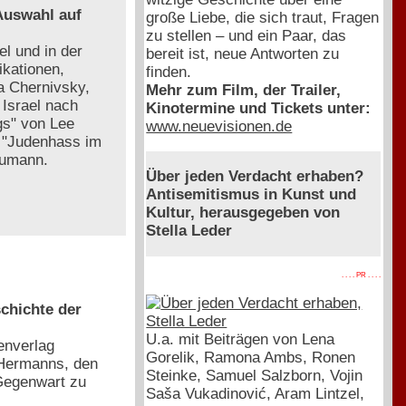
 Auswahl auf
große Liebe, die sich traut, Fragen
zu stellen – und ein Paar, das
l und in der
bereit ist, neue Antworten zu
ikationen,
finden.
a Chernivsky,
Mehr zum Film, der Trailer,
Israel nach
Kinotermine und Tickets unter:
gs" von Lee
www.neuevisionen.de
. "Judenhass im
aumann.
Über jeden Verdacht erhaben?
Antisemitismus in Kunst und
Kultur, herausgegeben von
Stella Leder
. . . . PR . . . .
chichte der
U.a. mit Beiträgen von Lena
enverlag
Gorelik, Ramona Ambs, Ronen
 Hermanns, den
Steinke, Samuel Salzborn, Vojin
Gegenwart zu
Saša Vukadinović, Aram Lintzel,