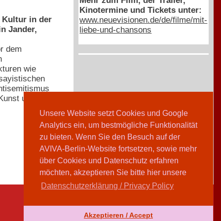
Mehr zum Film, der Trailer,
Kinotermine und Tickets unter:
Kultur in der
www.neuevisionen.de/de/filme/mit-
n Jander,
liebe-und-chansons
or dem
n
kturen wie
ssayistischen
ntisemitismus
 Kunst und
Unsere Website setzt Cookies und Google
Analytics ein, um bestmögliche Funktionalität
zu bieten. Wenn Sie den Besuch auf der
AVIVA-Berlin-Website fortsetzen, sowie mehr
über Cookies und Datenschutz erfahren
möchten, akzeptieren Sie bitte hier unsere
Datenschutzerklärung / Privacy Policy
Akzeptieren / Accept