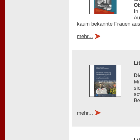
Ob
In
Au
kaum bekannte Frauen aus
mehr...
Li
Di
Mi
si
so
Be
mehr...
Li