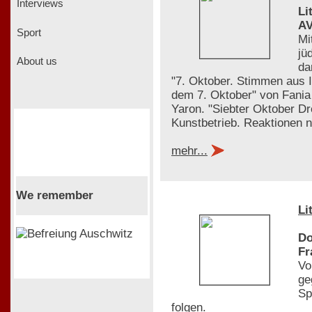
Interviews
Li
AV
Sport
Mi
jü
About us
da
"7. Oktober. Stimmen aus 
dem 7. Oktober" von Fania 
Yaron. "Siebter Oktober D
Kunstbetrieb. Reaktionen
mehr...
We remember
Li
Do
Fr
Vo
ge
Sp
folgen.