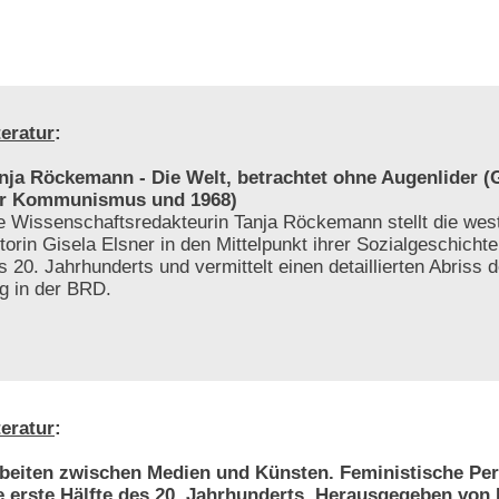
teratur
:
nja Röckemann - Die Welt, betrachtet ohne Augenlider (G
r Kommunismus und 1968)
e Wissenschaftsredakteurin Tanja Röckemann stellt die wes
torin Gisela Elsner in den Mittelpunkt ihrer Sozialgeschichte 
s 20. Jahrhunderts und vermittelt einen detaillierten Abriss d
ng in der BRD.
teratur
:
beiten zwischen Medien und Künsten. Feministische Per
e erste Hälfte des 20. Jahrhunderts. Herausgegeben von 