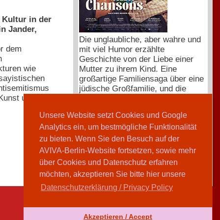
Kultur in der
n Jander,
Die unglaubliche, aber wahre und
or dem
mit viel Humor erzählte
n
Geschichte von der Liebe einer
kturen wie
Mutter zu ihrem Kind. Eine
ssayistischen
großartige Familiensaga über eine
ntisemitismus
jüdische Großfamilie, und die
 Kunst und
Hingabe und Kraft, sich dem
Schicksal gemeinsam zu stellen.
Unsere Website setzt Cookies und Google
Mehr zum Film, der Trailer,
Analytics ein, um bestmögliche Funktionalität
Kinotermine und Tickets unter:
www.neuevisionen.de/de/filme/mit-
zu bieten. Wenn Sie den Besuch auf der
liebe-und-chansons
AVIVA-Berlin-Website fortsetzen, sowie mehr
über Cookies und Datenschutz erfahren
möchten, akzeptieren Sie bitte hier unsere
Datenschutzerklärung / Privacy Policy
Akzeptieren / Accept