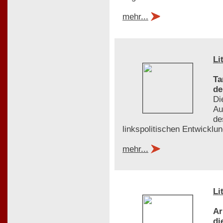
mehr...
Li
Ta
de
Di
Au
de
linkspolitischen Entwicklu
mehr...
Li
Ar
di