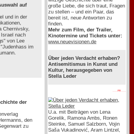
 Auswahl auf
große Liebe, die sich traut, Fragen
zu stellen – und ein Paar, das
l und in der
bereit ist, neue Antworten zu
ikationen,
finden.
a Chernivsky,
Mehr zum Film, der Trailer,
Israel nach
Kinotermine und Tickets unter:
gs" von Lee
www.neuevisionen.de
. "Judenhass im
aumann.
Über jeden Verdacht erhaben?
Antisemitismus in Kunst und
Kultur, herausgegeben von
Stella Leder
. . . . PR . . . .
chichte der
U.a. mit Beiträgen von Lena
enverlag
Gorelik, Ramona Ambs, Ronen
 Hermanns, den
Steinke, Samuel Salzborn, Vojin
Gegenwart zu
Saša Vukadinović, Aram Lintzel,