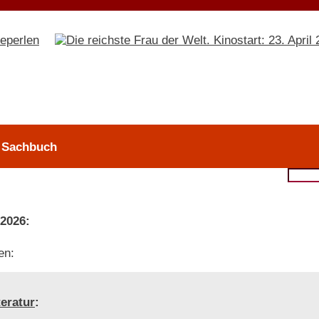
> Sachbuch
 2026:
en:
teratur
: