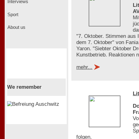
Interviews
Li
AV
Sport
Mi
jü
About us
da
"7. Oktober. Stimmen aus 
dem 7. Oktober" von Fania 
Yaron. "Siebter Oktober D
Kunstbetrieb. Reaktionen
mehr...
We remember
Li
Do
Fr
Vo
ge
Sp
folgen.