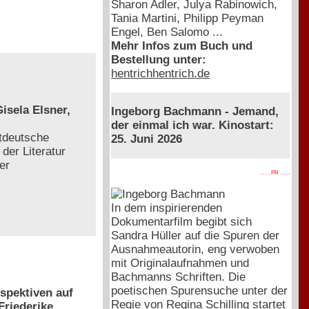
Sharon Adler, Julya Rabinowich,
Tania Martini, Philipp Peyman
Engel, Ben Salomo ...
Mehr Infos zum Buch und
Bestellung unter:
hentrichhentrich.de
isela Elsner,
Ingeborg Bachmann - Jemand,
der einmal ich war. Kinostart:
tdeutsche
25. Juni 2026
der Literatur
er
. . . . PR . . . .
In dem inspirierenden
Dokumentarfilm begibt sich
Sandra Hüller auf die Spuren der
Ausnahmeautorin, eng verwoben
mit Originalaufnahmen und
Bachmanns Schriften. Die
poetischen Spurensuche unter der
spektiven auf
Regie von Regina Schilling startet
Friederike