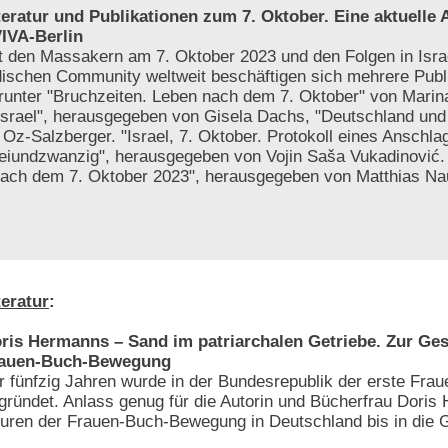
teratur und Publikationen zum 7. Oktober. Eine aktuelle
IVA-Berlin
t den Massakern am 7. Oktober 2023 und den Folgen in Israe
dischen Community weltweit beschäftigen sich mehrere Publ
runter "Bruchzeiten. Leben nach dem 7. Oktober" von Marin
Israel", herausgegeben von Gisela Dachs, "Deutschland und 
Oz-Salzberger. "Israel, 7. Oktober. Protokoll eines Anschla
reiundzwanzig", herausgegeben von Vojin Saša Vukadinović
 nach dem 7. Oktober 2023", herausgegeben von Matthias N
teratur
:
ris Hermanns – Sand im patriarchalen Getriebe. Zur Ges
auen-Buch-Bewegung
r fünfzig Jahren wurde in der Bundesrepublik der erste Frau
gründet. Anlass genug für die Autorin und Bücherfrau Doris
uren der Frauen-Buch-Bewegung in Deutschland bis in die 