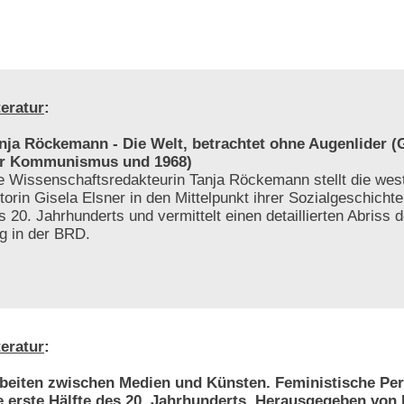
teratur
:
nja Röckemann - Die Welt, betrachtet ohne Augenlider (G
r Kommunismus und 1968)
e Wissenschaftsredakteurin Tanja Röckemann stellt die wes
torin Gisela Elsner in den Mittelpunkt ihrer Sozialgeschichte 
s 20. Jahrhunderts und vermittelt einen detaillierten Abriss d
ng in der BRD.
teratur
:
beiten zwischen Medien und Künsten. Feministische Per
e erste Hälfte des 20. Jahrhunderts. Herausgegeben von 