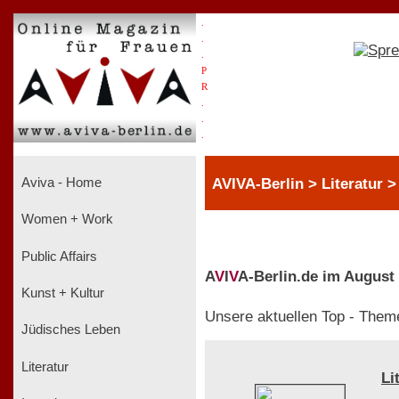
.
.
.
P
R
.
.
.
AVIVA-Berlin > Literatur 
Aviva - Home
Women + Work
Public Affairs
A
V
I
V
A-Berlin.de im August
Kunst + Kultur
Unsere aktuellen Top - Them
Jüdisches Leben
Literatur
Li