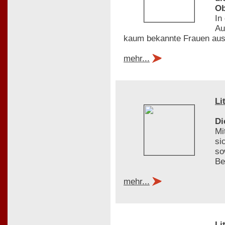
Ob
In
Au
kaum bekannte Frauen aus
mehr...
Li
Di
Mi
si
so
Be
mehr...
Li