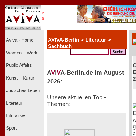
.
P
R
.
AVIVA-Berlin > Literatur >
Aviva - Home
Sachbuch
Women + Work
C
Public Affairs
E
A
V
I
V
A-Berlin.de im August
Kunst + Kultur
2
2026:
Jüdisches Leben
Unsere aktuellen Top -
Literatur
Themen:
E
Interviews
w
g
Sport
z