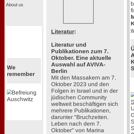
b
About us
f
M
K
w
Literatur
:
Literatur und
Ü
Publikationen zum 7.
A
Oktober. Eine aktuelle
K
Auswahl auf AVIVA-
We
S
Berlin
remember
Mit den Massakern am 7.
Oktober 2023 und den
Folgen in Israel und in der
jüdischen Community
weltweit beschäftigen sich
U
mehrere Publikationen,
G
darunter "Bruchzeiten.
S
Leben nach dem 7.
S
Oktober" von Marina