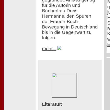
M
für die Autorin und
g
Bücherfrau Doris
j
Hermanns, den Spuren
H
der Frauen-Buch-
S
Bewegung in Deutschland
M
bis in die Gegenwart zu
K
folgen.
w
l
mehr...
Literatur
: