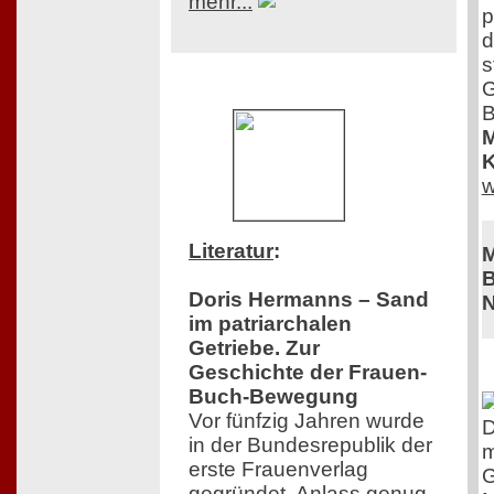
mehr...
p
d
s
G
B
M
K
w
Literatur
:
M
B
Doris Hermanns – Sand
N
im patriarchalen
Getriebe. Zur
Geschichte der Frauen-
Buch-Bewegung
Vor fünfzig Jahren wurde
D
in der Bundesrepublik der
m
erste Frauenverlag
G
gegründet. Anlass genug