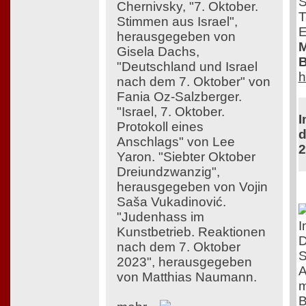
S
Chernivsky, "7. Oktober.
T
Stimmen aus Israel",
E
herausgegeben von
M
Gisela Dachs,
B
"Deutschland und Israel
h
nach dem 7. Oktober" von
Fania Oz-Salzberger.
"Israel, 7. Oktober.
I
Protokoll eines
d
Anschlags" von Lee
2
Yaron. "Siebter Oktober
Dreiundzwanzig",
herausgegeben von Vojin
Saša Vukadinović.
"Judenhass im
I
Kunstbetrieb. Reaktionen
D
nach dem 7. Oktober
S
2023", herausgegeben
A
von Matthias Naumann.
m
B