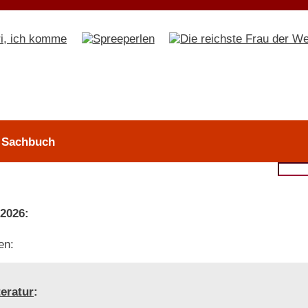
> Sachbuch
 2026:
en:
teratur
: