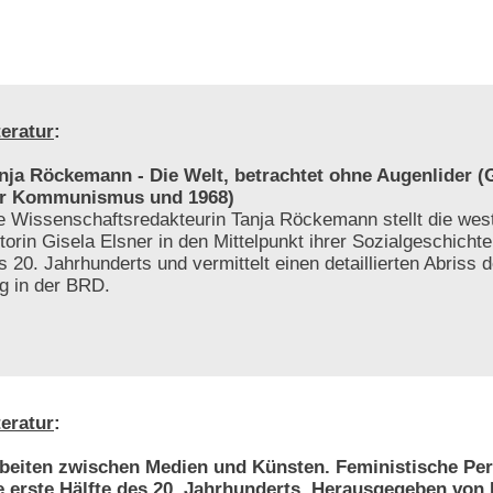
teratur
:
nja Röckemann - Die Welt, betrachtet ohne Augenlider (G
r Kommunismus und 1968)
e Wissenschaftsredakteurin Tanja Röckemann stellt die wes
torin Gisela Elsner in den Mittelpunkt ihrer Sozialgeschichte 
s 20. Jahrhunderts und vermittelt einen detaillierten Abriss d
ng in der BRD.
teratur
:
beiten zwischen Medien und Künsten. Feministische Per
e erste Hälfte des 20. Jahrhunderts. Herausgegeben von 