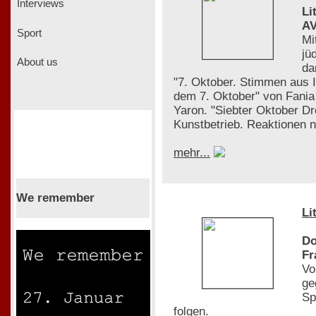
Interviews
Li
AV
Sport
Mi
jü
About us
da
"7. Oktober. Stimmen aus 
dem 7. Oktober" von Fania 
Yaron. "Siebter Oktober D
Kunstbetrieb. Reaktionen
mehr...
We remember
Li
Do
Fr
Vo
ge
Sp
folgen.