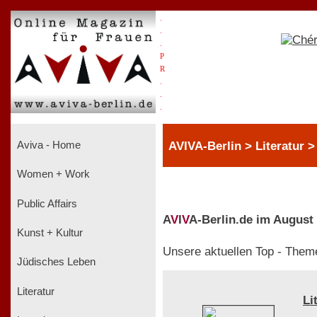
.
.
.
P
R
.
.
.
AVIVA-Berlin > Literatur 
Aviva - Home
Women + Work
Public Affairs
A
V
I
V
A-Berlin.de im August
Kunst + Kultur
Unsere aktuellen Top - Them
Jüdisches Leben
Literatur
Li