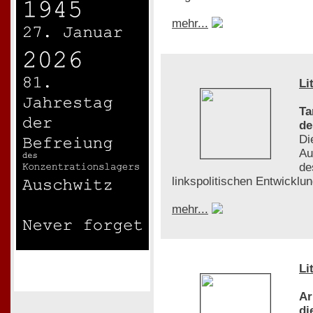
mehr...
Li
Ta
de
Di
Au
de
linkspolitischen Entwicklu
mehr...
Li
Ar
di