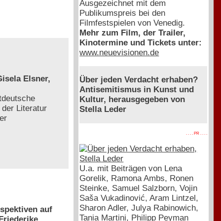
Ausgezeichnet mit dem
Publikumspreis bei den
Filmfestspielen von Venedig.
Mehr zum Film, der Trailer,
Kinotermine und Tickets unter:
www.neuevisionen.de
isela Elsner,
Über jeden Verdacht erhaben?
Antisemitismus in Kunst und
tdeutsche
Kultur, herausgegeben von
der Literatur
Stella Leder
er
. . . . PR . . . .
U.a. mit Beiträgen von Lena
Gorelik, Ramona Ambs, Ronen
Steinke, Samuel Salzborn, Vojin
Saša Vukadinović, Aram Lintzel,
Sharon Adler, Julya Rabinowich,
spektiven auf
Tania Martini, Philipp Peyman
Friederike