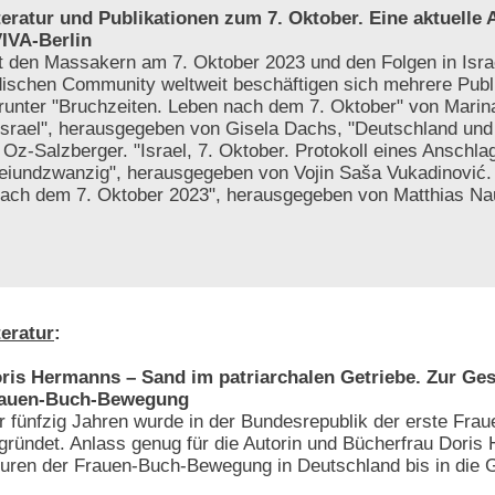
teratur und Publikationen zum 7. Oktober. Eine aktuelle
IVA-Berlin
t den Massakern am 7. Oktober 2023 und den Folgen in Israe
dischen Community weltweit beschäftigen sich mehrere Publ
runter "Bruchzeiten. Leben nach dem 7. Oktober" von Marin
Israel", herausgegeben von Gisela Dachs, "Deutschland und 
Oz-Salzberger. "Israel, 7. Oktober. Protokoll eines Anschla
reiundzwanzig", herausgegeben von Vojin Saša Vukadinović
 nach dem 7. Oktober 2023", herausgegeben von Matthias N
teratur
:
ris Hermanns – Sand im patriarchalen Getriebe. Zur Ges
auen-Buch-Bewegung
r fünfzig Jahren wurde in der Bundesrepublik der erste Frau
gründet. Anlass genug für die Autorin und Bücherfrau Doris
uren der Frauen-Buch-Bewegung in Deutschland bis in die 