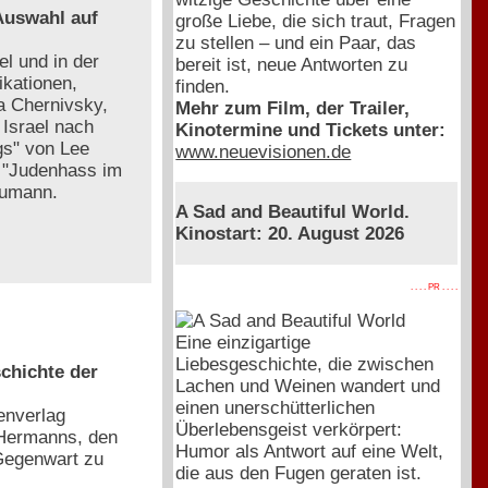
 Auswahl auf
große Liebe, die sich traut, Fragen
zu stellen – und ein Paar, das
l und in der
bereit ist, neue Antworten zu
ikationen,
finden.
a Chernivsky,
Mehr zum Film, der Trailer,
Israel nach
Kinotermine und Tickets unter:
gs" von Lee
www.neuevisionen.de
. "Judenhass im
aumann.
A Sad and Beautiful World.
Kinostart: 20. August 2026
. . . . PR . . . .
Eine einzigartige
Liebesgeschichte, die zwischen
chichte der
Lachen und Weinen wandert und
einen unerschütterlichen
enverlag
Überlebensgeist verkörpert:
 Hermanns, den
Humor als Antwort auf eine Welt,
Gegenwart zu
die aus den Fugen geraten ist.