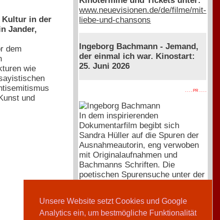
Kinotermine und Tickets unter:
www.neuevisionen.de/de/filme/mit-
Kultur in der
liebe-und-chansons
n Jander,
Ingeborg Bachmann - Jemand,
or dem
der einmal ich war. Kinostart:
n
25. Juni 2026
kturen wie
ssayistischen
ntisemitismus
. . . . PR . . . .
 Kunst und
In dem inspirierenden
Dokumentarfilm begibt sich
Sandra Hüller auf die Spuren der
Ausnahmeautorin, eng verwoben
mit Originalaufnahmen und
Bachmanns Schriften. Die
poetischen Spurensuche unter der
Regie von Regina Schilling startet
pünktlich zum 100. Geburtstag
Unsere Website setzt Cookies und Google
von Ingeborg Bachmann.
Analytics ein, um bestmögliche Funktionalität
Mehr zum Film, der Trailer,