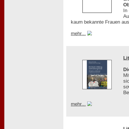
Ob
In
Au
kaum bekannte Frauen aus
mehr...
Li
Di
Mi
si
so
Be
mehr...
Li