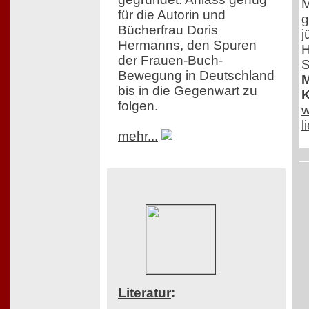
M
für die Autorin und
g
Bücherfrau Doris
j
Hermanns, den Spuren
H
der Frauen-Buch-
S
Bewegung in Deutschland
M
bis in die Gegenwart zu
K
folgen.
w
l
mehr...
Literatur
: