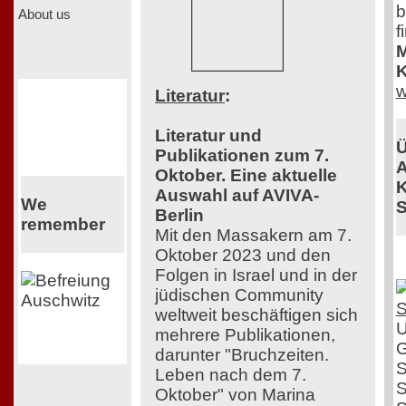
b
About us
f
M
K
w
Literatur
:
Literatur und
Ü
Publikationen zum 7.
A
Oktober. Eine aktuelle
K
Auswahl auf AVIVA-
We
S
Berlin
remember
Mit den Massakern am 7.
Oktober 2023 und den
Folgen in Israel und in der
jüdischen Community
weltweit beschäftigen sich
U
mehrere Publikationen,
G
darunter "Bruchzeiten.
S
Leben nach dem 7.
S
Oktober" von Marina