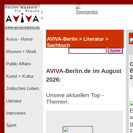
.
P
R
.
AVIVA-Berlin > Literatur >
Aviva - Home
Sachbuch
Women + Work
C
Public Affairs
E
A
V
I
V
A-Berlin.de im August
Kunst + Kultur
2
2026:
Jüdisches Leben
Unsere aktuellen Top -
Literatur
Themen:
E
Interviews
w
g
Sport
z