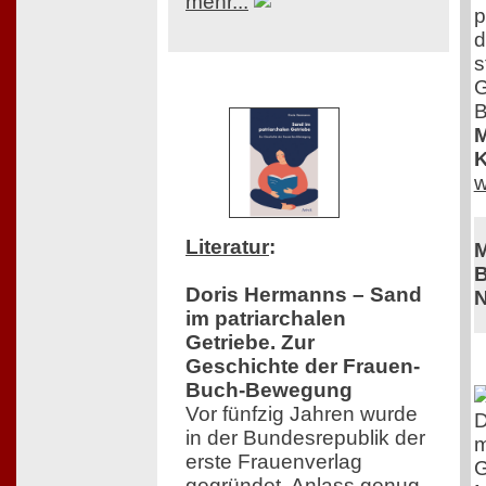
mehr...
p
d
s
G
B
M
K
w
Literatur
:
M
B
Doris Hermanns – Sand
N
im patriarchalen
Getriebe. Zur
Geschichte der Frauen-
Buch-Bewegung
Vor fünfzig Jahren wurde
D
in der Bundesrepublik der
m
erste Frauenverlag
G
gegründet. Anlass genug