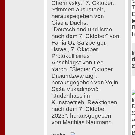
S
Chernivsky, "7. Oktober.
T
Stimmen aus Israel",
E
herausgegeben von
M
Gisela Dachs,
B
"Deutschland und Israel
h
nach dem 7. Oktober" von
Fania Oz-Salzberger.
"Israel, 7. Oktober.
I
Protokoll eines
d
Anschlags" von Lee
2
Yaron. "Siebter Oktober
Dreiundzwanzig",
herausgegeben von Vojin
Saša Vukadinović.
"Judenhass im
I
Kunstbetrieb. Reaktionen
D
nach dem 7. Oktober
S
2023", herausgegeben
A
von Matthias Naumann.
m
B