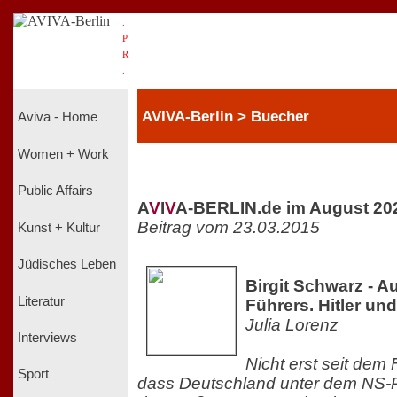
.
P
R
.
AVIVA-Berlin > Buecher
Aviva - Home
Women + Work
Public Affairs
A
V
I
V
A-BERLIN.de im August 20
Beitrag vom 23.03.2015
Kunst + Kultur
Jüdisches Leben
Birgit Schwarz - A
Literatur
Führers. Hitler un
Julia Lorenz
Interviews
Nicht erst seit dem F
Sport
dass Deutschland unter dem NS-