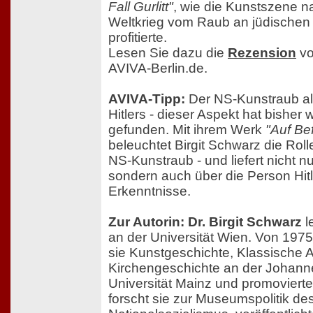
Fall Gurlitt"
, wie die Kunstszene 
Weltkrieg vom Raub an jüdische
profitierte.
Lesen Sie dazu die
Rezension
vo
AVIVA-Berlin.de.
AVIVA-Tipp:
Der NS-Kunstraub als 
Hitlers - dieser Aspekt hat bishe
gefunden. Mit ihrem Werk
"Auf Be
beleuchtet Birgit Schwarz die Roll
NS-Kunstraub - und liefert nicht 
sondern auch über die Person Hit
Erkenntnisse.
Zur Autorin: Dr. Birgit Schwarz
l
an der Universität Wien. Von 1975
sie Kunstgeschichte, Klassische 
Kirchengeschichte an der Johann
Universität Mainz und promovierte
forscht sie zur Museumspolitik de