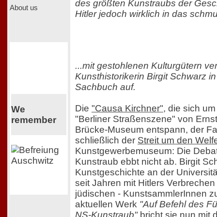
des größten Kunstraubs der Geschi
About us
Hitler jedoch wirklich in das schmu
...mit gestohlenen Kulturgütern ver
Kunsthistorikerin Birgit Schwarz i
Sachbuch auf.
Die
"Causa Kirchner"
, die sich u
We
"Berliner Straßenszene" von Erns
remember
Brücke-Museum entspann, der Fall 
schließlich der
Streit um den Welf
Kunstgewerbemuseum: Die Debat
Kunstraub ebbt nicht ab. Birgit Sc
Kunstgeschichte an der Universitä
seit Jahren mit Hitlers Verbrechen
jüdischen - KunstsammlerInnen zu
aktuellen Werk
"Auf Befehl des Fü
NS-Kunstraub"
bricht sie nun mit d