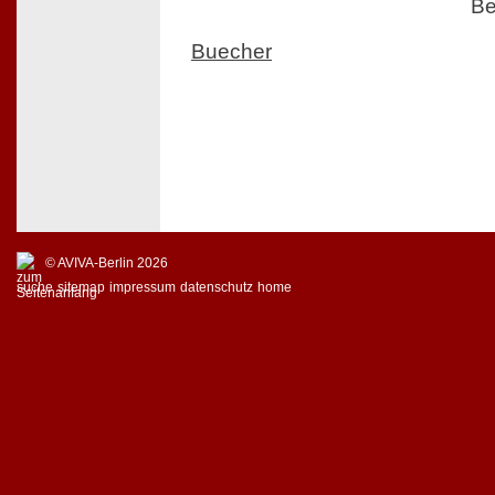
Be
Buecher
© AVIVA-Berlin 2026
suche
sitemap
impressum
datenschutz
home