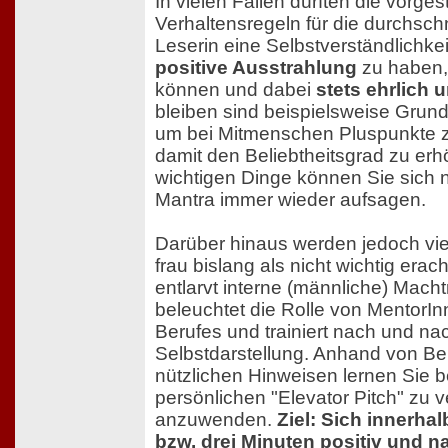
In vielen Fällen dürften die vorgest
Verhaltensregeln für die durchschn
Leserin eine Selbstverständlichkei
positive Ausstrahlung
zu haben,
können und dabei
stets ehrlich
bleiben sind beispielsweise Gru
um bei Mitmenschen Pluspunkte 
damit den Beliebtheitsgrad zu erh
wichtigen Dinge können Sie sich 
Mantra immer wieder aufsagen.
Darüber hinaus werden jedoch viel
frau bislang als nicht wichtig erac
entlarvt interne (männliche) Macht
beleuchtet die Rolle von MentorIn
Berufes und trainiert nach und na
Selbstdarstellung. Anhand von Be
nützlichen Hinweisen lernen Sie b
persönlichen "Elevator Pitch" zu 
anzuwenden.
Ziel: Sich innerh
bzw. drei Minuten positiv und n