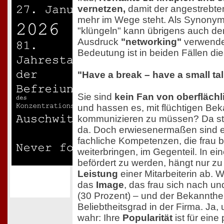
vernetzen,
damit der angestrebte
mehr im Wege steht. Als Synonym 
"klüngeln" kann übrigens auch d
Ausdruck
"networking"
verwende
Bedeutung ist in beiden Fällen die
"Have a break – have a small tal
Sie sind
kein Fan von oberfläch
und hassen es, mit flüchtigen Be
kommunizieren zu müssen? Da ste
da. Doch erwiesenermaßen sind e
fachliche Kompetenzen, die frau b
weiterbringen, im Gegenteil. In 
befördert zu werden, hängt nur zu
Leistung
einer Mitarbeiterin ab. W
das
Image
, das frau sich nach u
(30 Prozent) – und der Bekannthei
Beliebtheitsgrad in der Firma. Ja, 
wahr: Ihre
Popularität
ist für eine