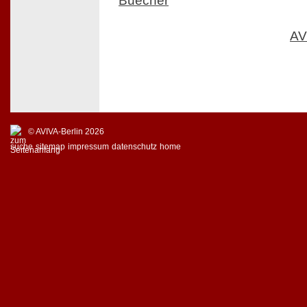
Buecher
AV
© AVIVA-Berlin 2026
suche
sitemap
impressum
datenschutz
home