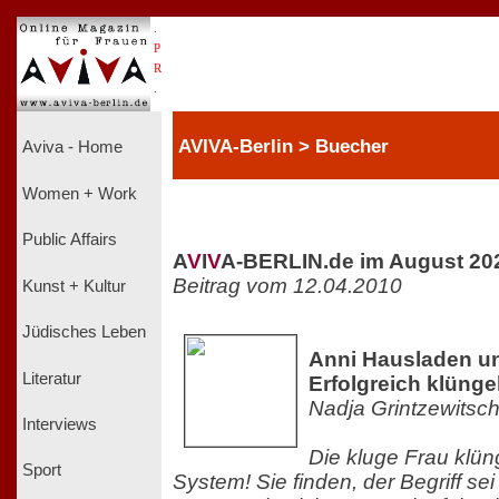
.
P
R
.
AVIVA-Berlin > Buecher
Aviva - Home
Women + Work
Public Affairs
A
V
I
V
A-BERLIN.de im August 20
Beitrag vom 12.04.2010
Kunst + Kultur
Jüdisches Leben
Anni Hausladen un
Literatur
Erfolgreich klüng
Nadja Grintzewitsc
Interviews
Die kluge Frau klüng
Sport
System! Sie finden, der Begriff se