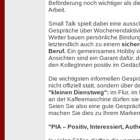
Beförderung noch wichtiger als d
Arbeit.
Small Talk spielt dabei eine auss
Gespräche über Wochenendaktivi
Wetter bauen persönliche Bindung
letztendlich auch zu einem
sicher
Beruf.
Ein gemeinsames Hobby od
Ansichten sind ein Garant dafür, 
den KollegInnen positiv im Gedäch
Die wichtigsten informellen Gespr
nicht offiziell statt, sondern über
"kleinen Dienstweg":
im Flur, i
an der Kaffeemaschine dürfen sie s
Seien Sie also eine gute Gespräch
machen Sie dies zu Ihrem Marken
"PIA – Positiv, Interessiert, Aut