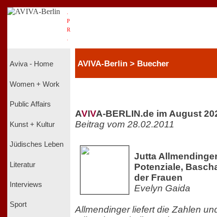
.
P
R
.
AVIVA-Berlin > Buecher
Aviva - Home
Women + Work
Public Affairs
A
V
I
V
A-BERLIN.de im August 20
Beitrag vom 28.02.2011
Kunst + Kultur
Jüdisches Leben
Jutta Allmendinger
Literatur
Potenziale, Bascha
der Frauen
Interviews
Evelyn Gaida
Sport
Allmendinger liefert die Zahlen un