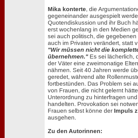
Mika konterte
, die Argumentatione
gegeneinander ausgespielt werde
Quotendiskussion und ihr Buch hä
erst wochenlang in den Medien ge
sei auch politisch, die gegebenen
auch im Privaten verändert, statt v
"Wir müssen nicht die komplett
übernehmen."
Es sei lächerlich, 
der Väter eine zweimonatige Elter
nähmen. Seit 40 Jahren werde übe
geredet, während alte Rollenmust
fortbestünden. Das Problem sei au
von Frauen, die nicht gelernt hätten
Unterordnung zu hinterfragen und
handelten. Provokation sei notwe
Frauen selbst könne der
Impuls 
ausgehen.
Zu den Autorinnen: