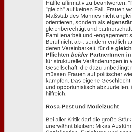
Hälfte affirmativ zu beantworten: "
"gleich" auf keinen Fall. Frauen w
Maßstab des Mannes nicht anglei
orientieren, sondern als
eigenstä
gleichberechtigt und partnerschaf
Familienarbeit und -engagement 
Beruf nicht ab-, sondern endlich 
deren Vereinbarkeit, für die
gleic
Pflichten
beider
PartnerInnen i
für strukturelle Veränderungen in W
Gesellschaft, die dazu unbedingt 
müssen Frauen auf politischer wie
kämpfen. Das eigene Geschlecht 
und opportunistisch abzuurteilen, 
hilfreich.
Rosa-Pest und Modelzucht
Bei aller Kritik darf die große Stä
unerwähnt bleiben: Mikas Ausfüh