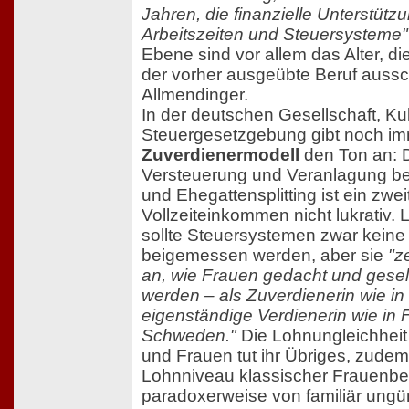
Jahren, die finanzielle Unterstütz
Arbeitszeiten und Steuersysteme"
Ebene sind vor allem das Alter, di
der vorher ausgeübte Beruf auss
Allmendinger.
In der deutschen Gesellschaft, Ku
Steuergesetzgebung gibt noch i
Zuverdienermodell
den Ton an:
Versteuerung und Veranlagung be
und Ehegattensplitting ist ein zwe
Vollzeiteinkommen nicht lukrativ. 
sollte Steuersystemen zwar kein
beigemessen werden, aber sie
"z
an, wie Frauen gedacht und gesells
werden – als Zuverdienerin wie in
eigenständige Verdienerin wie in 
Schweden."
Die Lohnungleichhei
und Frauen tut ihr Übriges, zudem
Lohnniveau klassischer Frauenber
paradoxerweise von familiär ungü