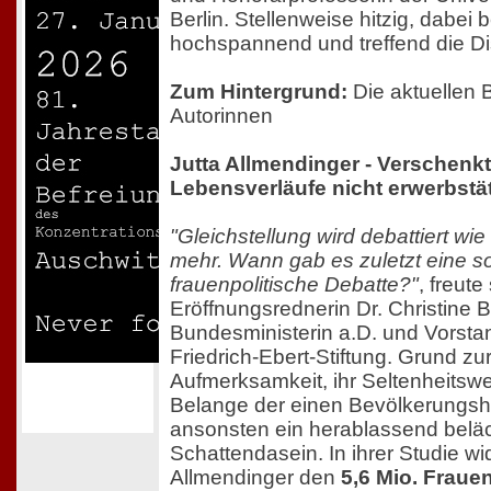
Berlin. Stellenweise hitzig, dabei 
hochspannend und treffend die Di
Zum Hintergrund:
Die aktuellen 
Autorinnen
Jutta Allmendinger - Verschenk
Lebensverläufe nicht erwerbstä
"Gleichstellung wird debattiert wi
mehr. Wann gab es zuletzt eine 
frauenpolitische Debatte?"
, freute
Eröffnungsrednerin Dr. Christine
Bundesministerin a.D. und Vorsta
Friedrich-Ebert-Stiftung. Grund zu
Aufmerksamkeit, ihr Seltenheitswe
Belange der einen Bevölkerungshä
ansonsten ein herablassend belä
Schattendasein. In ihrer Studie wi
Allmendinger den
5,6 Mio. Fraue