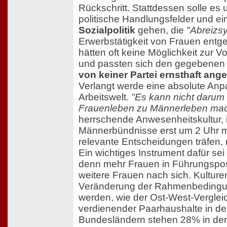
Rückschritt. Stattdessen solle es
politische Handlungsfelder und e
Sozialpolitik
gehen, die
"Abreizs
Erwerbstätigkeit von Frauen entge
hätten oft keine Möglichkeit zur Vo
und passten sich den gegebenen S
von keiner Partei ernsthaft ang
Verlangt werde eine absolute Anp
Arbeitswelt.
"Es kann nicht darum
Frauenleben zu Männerleben ma
herrschende Anwesenheitskultur, 
Männerbündnisse erst um 2 Uhr 
relevante Entscheidungen träfen,
Ein wichtiges Instrument dafür sei
denn mehr Frauen in Führungspo
weitere Frauen nach sich. Kultur
Veränderung der Rahmenbedingun
werden, wie der Ost-West-Verglei
verdienender Paarhaushalte in d
Bundesländern stehen 28% in den