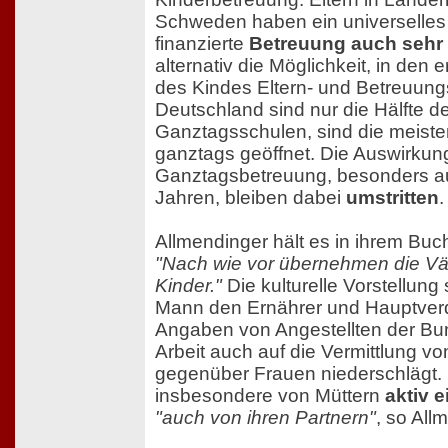
Schweden haben ein universelles 
finanzierte
Betreuung auch sehr 
alternativ die Möglichkeit, in den
des Kindes Eltern- und Betreuung
Deutschland sind nur die Hälfte d
Ganztagsschulen, sind die meiste
ganztags geöffnet. Die Auswirku
Ganztagsbetreuung, besonders auf
Jahren, bleiben dabei
umstritten
.
Allmendinger hält es in ihrem Buch
"Nach wie vor übernehmen die Väte
Kinder."
Die kulturelle Vorstellun
Mann den Ernährer und Hauptverd
Angaben von Angestellten der Bu
Arbeit auch auf die Vermittlung v
gegenüber Frauen niederschlägt. 
insbesondere von Müttern
aktiv e
"auch von ihren Partnern"
, so All