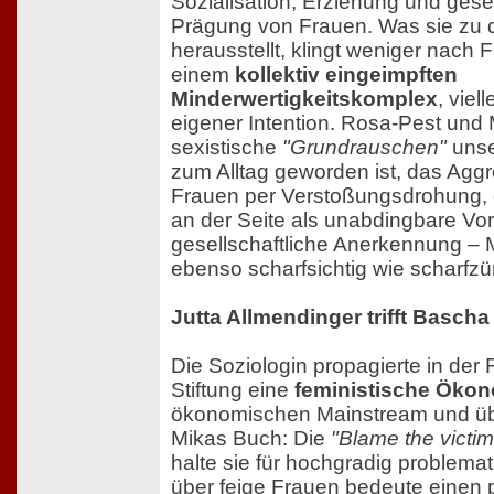
Sozialisation, Erziehung und gesel
Prägung von Frauen. Was sie zu
herausstellt, klingt weniger nach F
einem
kollektiv eingeimpften
Minderwertigkeitskomplex
, viel
eigener Intention. Rosa-Pest und
sexistische
"Grundrauschen"
unse
zum Alltag geworden ist, das Aggr
Frauen per Verstoßungsdrohung, 
an der Seite als unabdingbare Vor
gesellschaftliche Anerkennung – M
ebenso scharfsichtig wie scharfzü
Jutta Allmendinger trifft Bascha
Die Soziologin propagierte in der F
Stiftung eine
feministische Öko
ökonomischen Mainstream und übte
Mikas Buch: Die
"Blame the victim
halte sie für hochgradig problema
über feige Frauen bedeute einen p