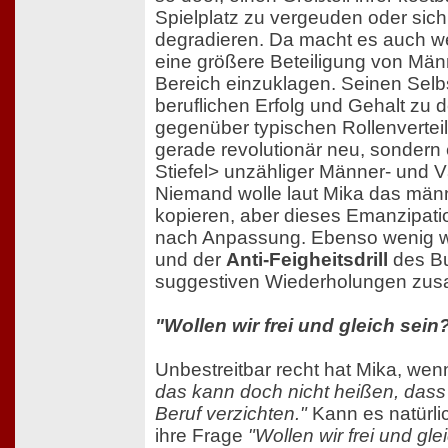
Spielplatz zu vergeuden oder si
degradieren. Da macht es auch wen
eine größere Beteiligung von Män
Bereich einzuklagen. Seinen Selb
beruflichen Erfolg und Gehalt zu de
gegenüber typischen Rollenvertei
gerade revolutionär neu, sondern 
Stiefel> unzähliger Männer- und 
Niemand wolle laut Mika das män
kopieren, aber dieses Emanzipatio
nach Anpassung. Ebenso wenig w
und der
Anti-Feigheitsdrill
des Bu
suggestiven Wiederholungen zu
"Wollen wir frei und gleich sein
Unbestreitbar recht hat Mika, wenn
das kann doch nicht heißen, dass
Beruf verzichten."
Kann es natürlic
ihre Frage
"Wollen wir frei und gle