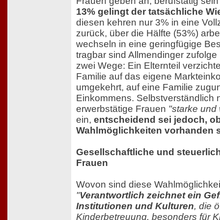
Frauen geben an, berufstätig sei
13% gelingt der tatsächliche Wi
diesen kehren nur 3% in eine Voll
zurück, über die Hälfte (53%) arbei
wechseln in eine geringfügige Bes
tragbar sind Allmendinger zufolge
zwei Wege: Ein Elternteil verzicht
Familie auf das eigene Marktein
umgekehrt, auf eine Familie zugu
Einkommens. Selbstverständlich 
erwerbstätige Frauen
"starke und 
ein,
entscheidend sei jedoch, ob
Wahlmöglichkeiten vorhanden 
Gesellschaftliche und steuerlic
Frauen
Wovon sind diese Wahlmöglichke
"
Verantwortlich zeichnet ein Ge
Institutionen und Kulturen
, die 
Kinderbetreuung, besonders für Ki