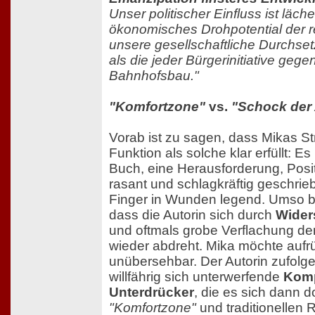
Unser politischer Einfluss ist läche
ökonomisches Drohpotential der r
unsere gesellschaftliche Durchset
als die jeder Bürgerinitiative gege
Bahnhofsbau."
"Komfortzone"
vs.
"Schock der
Vorab ist zu sagen, dass Mikas Stre
Funktion als solche klar erfüllt: Es
Buch, eine Herausforderung, Posi
rasant und schlagkräftig geschrieb
Finger in Wunden legend. Umso be
dass die Autorin sich durch
Wider
und oftmals grobe Verflachung den
wieder abdreht. Mika möchte aufrüt
unübersehbar. Der Autorin zufolge
willfährig sich unterwerfende
Komp
Unterdrücker
, die es sich dann do
"Komfortzone"
und traditionellen 