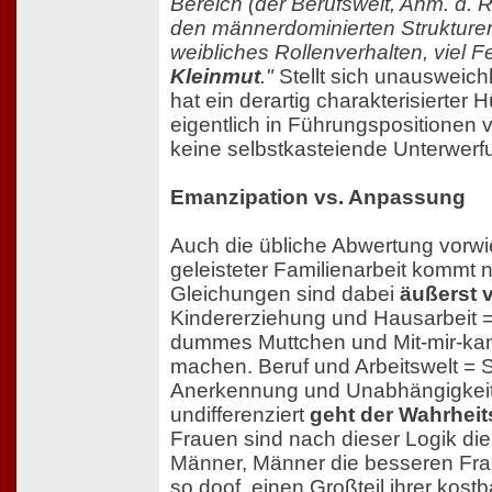
Bereich (der Berufswelt, Anm. d. R
den männerdominierten Strukturen 
weibliches Rollenverhalten, viel F
Kleinmut
."
Stellt sich unausweich
hat ein derartig charakterisierter
eigentlich in Führungspositionen
keine selbstkasteiende Unterwerfun
Emanzipation vs. Anpassung
Auch die übliche Abwertung vorw
geleisteter Familienarbeit kommt n
Gleichungen sind dabei
äußerst 
Kindererziehung und Hausarbeit 
dummes Muttchen und Mit-mir-kan
machen. Beruf und Arbeitswelt = S
Anerkennung und Unabhängigkei
undifferenziert
geht der Wahrheit
Frauen sind nach dieser Logik die
Männer, Männer die besseren Fra
so doof, einen Großteil ihrer kost