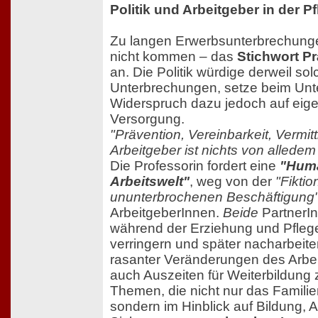
Politik und Arbeitgeber in der Pf
Zu langen Erwerbsunterbrechungen
nicht kommen – das
Stichwort P
an. Die Politik würdige derweil so
Unterbrechungen, setze beim Unte
Widerspruch dazu jedoch auf eig
Versorgung.
"Prävention, Vereinbarkeit, Vermit
Arbeitgeber ist nichts von alledem
Die Professorin fordert eine
"Huma
Arbeitswelt"
, weg von der
"Fiktio
ununterbrochenen Beschäftigung
ArbeitgeberInnen.
Beide
PartnerI
während der Erziehung und Pflege 
verringern und später nacharbeite
rasanter Veränderungen des Arbe
auch Auszeiten für Weiterbildung
Themen, die nicht nur das Familien
sondern im Hinblick auf Bildung, A