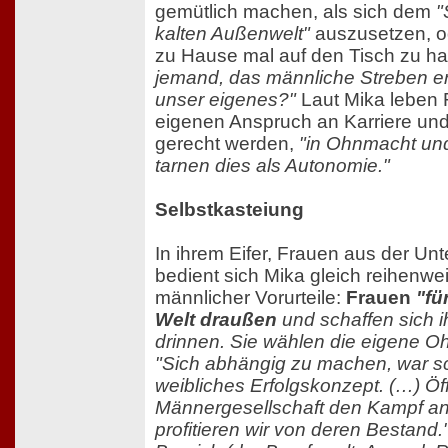
gemütlich machen, als sich dem
"
kalten Außenwelt"
auszusetzen, o
zu Hause mal auf den Tisch zu h
jemand, das männliche Streben er
unser eigenes?"
Laut Mika leben 
eigenen Anspruch an Karriere und
gerecht werden,
"in Ohnmacht un
tarnen dies als Autonomie."
Selbstkasteiung
In ihrem Eifer, Frauen aus der Un
bedient sich Mika gleich reihenwe
männlicher Vorurteile:
Frauen
"fü
Welt draußen
und schaffen sich 
drinnen. Sie wählen die eigene Ohn
"Sich abhängig zu machen, war s
weibliches Erfolgskonzept. (…) Öff
Männergesellschaft den Kampf an
profitieren wir von deren Bestand.