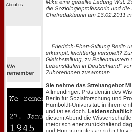
Mika eine geballte Ladung Wut. Zu
About us
die Soziologieprofessorin und die
Chefredakteurin am 16.02.2011 in 
... Friedrich-Ebert-Stiftung Berlin 
erkämpft, leichtfertig verspielt? Z
Gleichstellung, zu Rollenmustern 
Lebensläufen in Deutschland" vor
We
ZuhörerInnen zusammen.
remember
Sie nehme das Streitangebot Mi
Allmendinger, Präsidentin des W
Berlin für Sozialforschung und Pro
Humboldt-Universität, in ihrem ein
und tat es doch.
Leidenschaftlic
diesem Abend die Wissenschaftler
rhetorisch eher zurückhaltend dag
und Honorarprofessorin der Univer