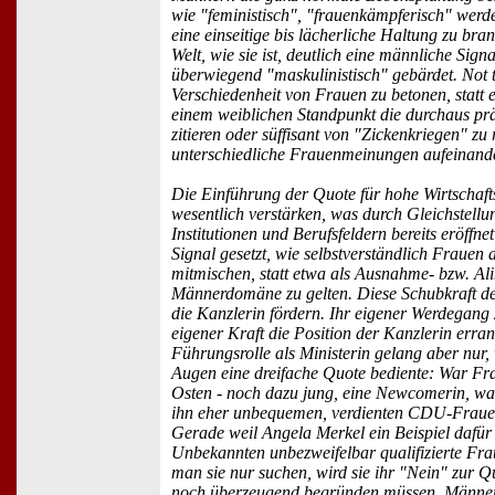
wie "feministisch", "frauenkämpferisch" werde
eine einseitige bis lächerliche Haltung zu b
Welt, wie sie ist, deutlich eine männliche Sign
überwiegend "maskulinistisch" gebärdet. Not t
Verschiedenheit von Frauen zu betonen, statt 
einem weiblichen Standpunkt die durchaus pr
zitieren oder süffisant von "Zickenkriegen" zu
unterschiedliche Frauenmeinungen aufeinande
Die Einführung der Quote für hohe Wirtschaft
wesentlich verstärken, was durch Gleichstellu
Institutionen und Berufsfeldern bereits eröffn
Signal gesetzt, wie selbstverständlich Frauen
mitmischen, statt etwa als Ausnahme- bzw. Ali
Männerdomäne zu gelten. Diese Schubkraft d
die Kanzlerin fördern. Ihr eigener Werdegang z
eigener Kraft die Position der Kanzlerin errang
Führungsrolle als Ministerin gelang aber nur,
Augen eine dreifache Quote bediente: War F
Osten - noch dazu jung, eine Newcomerin, was
ihn eher unbequemen, verdienten CDU-Frauen
Gerade weil Angela Merkel ein Beispiel dafür 
Unbekannten unbezweifelbar qualifizierte Fra
man sie nur suchen, wird sie ihr "Nein" zur 
noch überzeugend begründen müssen. Männer 