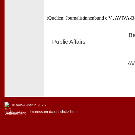
(Quellen: Journalistinnenbund e.V., AVIVA-Be
Be
Public Affairs
AV
© AVIVA-Berlin 2026
suche
sitemap
impressum
datenschutz
home