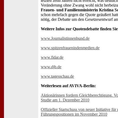
letzten zehn Jahren nicht erreicht, was deutlic
Veränderung ohne Zwang wohl nicht herbeizuf
Frauen- und Familienministerin Kristina S
schon mehrfach gegen die Quote geäußert hatte,
nötig, der Debatte um den Gesetzesentwurf 
Weitere Infos zur Quotendebatte finden Sie
www.Journalistinnenbund.de
www.spitzenfrauenindenmedien.de
www.fidar.de
www.djb.de
www.tagesschau.de
Weiterlesen auf AVIVA-Berlin:
Aktionärinnen fordern Gleichberechtigung. Vo
Studie am 1. Dezember 2010
Offizieller Startschuss von neuer Initiative fü
Führungspositionen im November 2010