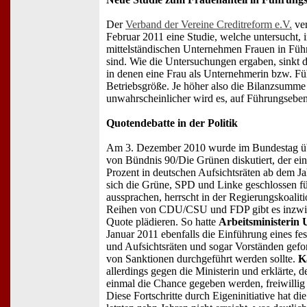
Der
Verband der Vereine Creditreform e.V.
ver
Februar 2011 eine Studie, welche untersucht, i
mittelständischen Unternehmen Frauen in Füh
sind. Wie die Untersuchungen ergaben, sinkt 
in denen eine Frau als Unternehmerin bzw. Führ
Betriebsgröße. Je höher also die Bilanzsumm
unwahrscheinlicher wird es, auf Führungseben
Quotendebatte in der Politik
Am 3. Dezember 2010 wurde im Bundestag üb
von Bündnis 90/Die Grünen diskutiert, der ei
Prozent in deutschen Aufsichtsräten ab dem J
sich die Grüne, SPD und Linke geschlossen f
aussprachen, herrscht in der Regierungskoalit
Reihen von CDU/CSU und FDP gibt es inzwisc
Quote plädieren. So hatte
Arbeitsministerin 
Januar 2011 ebenfalls die Einführung eines fe
und Aufsichtsräten und sogar Vorständen geford
von Sanktionen durchgeführt werden sollte.
K
allerdings gegen die Ministerin und erklärte, d
einmal die Chance gegeben werden, freiwillig F
Diese Fortschritte durch Eigeninitiative hat di