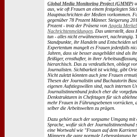
Global Media Monitoring Project (GMMP)
u
aus, wie oft Frauen an einem festgelegten Stic
Hauptnachrichten der Medien vorkommen. Faz
gegenüber 78 Prozent Männer. Steigerung 201
Prozent - trotz der Präsenz von
Angela Merkel
Nachrichtenmeldungen
. Das unterstellt, das
tun - alles nicht erwähnenswert, nachrangig. 
Standpunkte, ihr Handeln und Entscheiden se
Expertentum mangelt es Frauen jedenfalls nicht
Jahren, dass sie besser ausgebildet sind als 
fleißiger, ernsthafter, in ihrer Arbeitsauffassun
hierarchisch. Das zu verdeutlichen, obliegt vo
Journalisten. Sichtbarkeit ist wichtig, gibt Ori
Nicht zuletzt könnten auch jene Frauen ermut
Thesen der Journalistin und Buchautorin Basc
eigenen Aufstiegswillen sind, nach internen 
Journalistinnenbund jedoch eher die vorgefun
Denkstrukturen in Chefetagen für sich ablehn
mehr Frauen in Führungsebenen vorrücken, de
selber die Arbeitswelten zu prägen.
Dazu gehört auch der sorgsame Umgang mit e
Sprache, wofür sich der Journalistinnenbund s
eine Wortwahl wie "Frauen auf dem Karrieretr
Männern die ganz normale Lebensplanung be