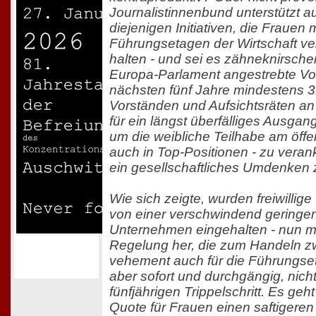
Journalistinnenbund unterstützt a
diejenigen Initiativen, die Fraue
Führungsetagen der Wirtschaft ver
halten - und sei es zähneknirsch
Europa-Parlament angestrebte Vors
nächsten fünf Jahre mindestens 30
Vorständen und Aufsichtsräten an
für ein längst überfälliges Ausga
um die weibliche Teilhabe am öffe
auch in Top-Positionen - zu vera
ein gesellschaftliches Umdenken 
Wie sich zeigte, wurden freiwillige
von einer verschwindend geringe
Unternehmen eingehalten - nun mu
Regelung her, die zum Handeln zw
vehement auch für die Führungse
aber sofort und durchgängig, nicht
fünfjährigen Trippelschritt. Es geh
Quote für Frauen einen saftigeren 