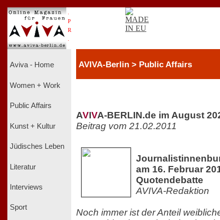
.
P
R
.
AVIVA-Berlin > Public Affairs
Aviva - Home
Women + Work
Public Affairs
A
V
I
V
A-BERLIN.de im August 20
Beitrag vom 21.02.2011
Kunst + Kultur
Jüdisches Leben
Journalistinnenbun
Literatur
am 16. Februar 20
Quotendebatte
Interviews
AVIVA-Redaktion
Sport
Noch immer ist der Anteil weiblich