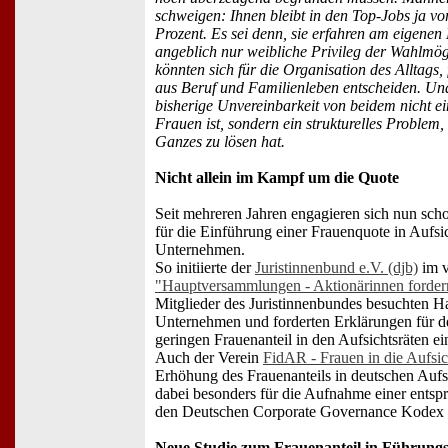
schweigen: Ihnen bleibt in den Top-Jobs ja vo
Prozent. Es sei denn, sie erfahren am eigenen 
angeblich nur weibliche Privileg der Wahlmögl
könnten sich für die Organisation des Alltags
aus Beruf und Familienleben entscheiden. Und
bisherige Unvereinbarkeit von beidem nicht e
Frauen ist, sondern ein strukturelles Problem, 
Ganzes zu lösen hat.
Nicht allein im Kampf um die Quote
Seit mehreren Jahren engagieren sich nun scho
für die Einführung einer Frauenquote in Aufs
Unternehmen.
So initiierte der
Juristinnenbund e.V. (djb)
im v
"Hauptversammlungen - Aktionärinnen forder
Mitglieder des Juristinnenbundes besuchten 
Unternehmen und forderten Erklärungen für d
geringen Frauenanteil in den Aufsichtsräten ei
Auch der Verein
FidAR - Frauen in die Aufsich
Erhöhung des Frauenanteils in deutschen Aufsi
dabei besonders für die Aufnahme einer entsp
den Deutschen Corporate Governance Kodex
Neue Studie zum Frauenanteil in Führungs