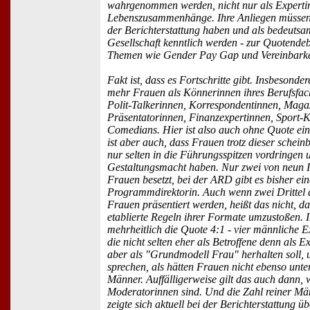
wahrgenommen werden, nicht nur als Expertin
Lebenszusammenhänge. Ihre Anliegen müssen 
der Berichterstattung haben und als bedeutsa
Gesellschaft kenntlich werden - zur Quotende
Themen wie Gender Pay Gap und Vereinbarkei
Fakt ist, dass es Fortschritte gibt. Insbesond
mehr Frauen als Könnerinnen ihres Berufsfach
Polit-Talkerinnen, Korrespondentinnen, Maga
Präsentatorinnen, Finanzexpertinnen, Sport-
Comedians. Hier ist also auch ohne Quote ei
ist aber auch, dass Frauen trotz dieser schei
nur selten in die Führungsspitzen vordringen 
Gestaltungsmacht haben. Nur zwei von neun I
Frauen besetzt, bei der ARD gibt es bisher ein
Programmdirektorin. Auch wenn zwei Drittel 
Frauen präsentiert werden, heißt das nicht, da
etablierte Regeln ihrer Formate umzustoßen. I
mehrheitlich die Quote 4:1 - vier männliche 
die nicht selten eher als Betroffene denn als Ex
aber als "Grundmodell Frau" herhalten soll, 
sprechen, als hätten Frauen nicht ebenso unte
Männer. Auffälligerweise gilt das auch dann,
Moderatorinnen sind. Und die Zahl reiner M
zeigte sich aktuell bei der Berichterstattung ü