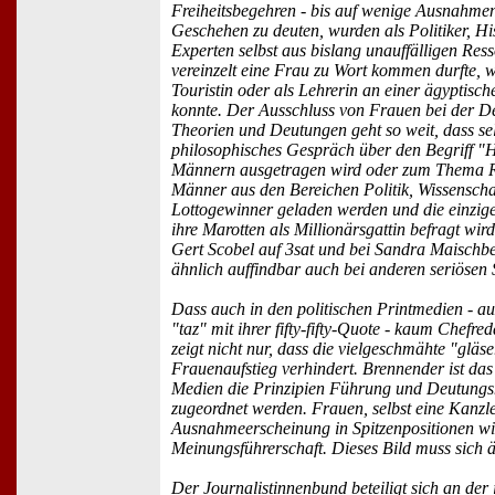
Freiheitsbegehren - bis auf wenige Ausnahme
Geschehen zu deuten, wurden als Politiker, Hi
Experten selbst aus bislang unauffälligen Res
vereinzelt eine Frau zu Wort kommen durfte, 
Touristin oder als Lehrerin an einer ägyptisc
konnte. Der Ausschluss von Frauen bei der D
Theorien und Deutungen geht so weit, dass selb
philosophisches Gespräch über den Begriff "H
Männern ausgetragen wird oder zum Thema R
Männer aus den Bereichen Politik, Wissensch
Lottogewinner geladen werden und die einzig
ihre Marotten als Millionärsgattin befragt wir
Gert Scobel auf 3sat und bei Sandra Maischb
ähnlich auffindbar auch bei anderen seriösen
Dass auch in den politischen Printmedien - au
"taz" mit ihrer fifty-fifty-Quote - kaum Chefre
zeigt nicht nur, dass die vielgeschmähte "glä
Frauenaufstieg verhindert. Brennender ist das
Medien die Prinzipien Führung und Deutung
zugeordnet werden. Frauen, selbst eine Kanzle
Ausnahmeerscheinung in Spitzenpositionen wi
Meinungsführerschaft. Dieses Bild muss sich 
Der Journalistinnenbund beteiligt sich an der