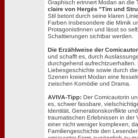
Graphisch erinnert Modan an die 
claire von Hergés "Tim und Stru
Stil betont durch seine klaren Lin
Farben insbesondere die Mimik un
ProtagonistInnen und lässt so selb
Schattierungen sichtbar werden.
Die Erzählweise der Comicautori
und schafft es, durch Auslassun
durchgehend aufrechtzuerhalten. 
Liebesgeschichte sowie durch die
Szenen kreiert Modan eine fesse
zwischen Komödie und Drama.
AVIVA-Tipp:
Der Comicautorin und 
es, schwer fassbare, vielschicht
Identität, Generationskonflikte u
traumatischen Erlebnissen in der 
einer nicht weniger komplexen, da
Familiengeschichte den Lesenden i
amüsanter Form zugänglich zu m