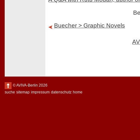
Be
Buecher > Graphic Novels
AV
© AVIVA-Berlin 2026
suche
sitemap
impressum
datenschutz
home