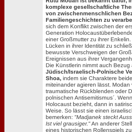
Rutu Modan ist bekannt dafür, i
komplexe gesellschaftliche T
von zwischenmenschlichen Be
Familiengeschichten zu verarbe
sich dem Konflikt zwischen der ers
Generation Holocaustüberlebende
einer Großmutter zu ihrer Enkelin.
Lücken in ihrer Identität zu schlie
bewusste Verschweigen der Großm
Ereignissen aus ihrer Vergangenhe
Die Künstlerin nimmt auch Bezug 
Jüdisch/Israelisch-Polnische Ve
Shoa,
indem sie Charaktere beide
miteinander agieren lässt. Modan 
traumatische Rückblenden oder D
polnischen Antisemitismus´. Wenn 
Holocaust bezieht, dann in satiris
Weise. So lässt sie einen israelis
bemerken:
"Madjanek steckt Aussc
Ist viel grausiger."
An anderer Stell
eines historischen Rollenspiels