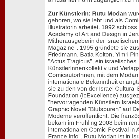
Zur Künstlerin: Rutu Modan
wurd
geboren, wo sie lebt und als Comi
Illustratorin arbeitet. 1992 schloss
Academy of Art and Design in Jer
Mitherausgeberin der israelisch
Magazine". 1995 gründete sie zu
Friedmann, Batia Kolton, Yimri Pi
"Actus Tragicus", ein israelisches
KünstlerInnenkollektiv und Verlags
ComicautorInnen, mit dem Modan 
internationale Bekanntheit erlangt
sie zu den von der Israel Cultural
Foundation (IcExcellence) ausge
"hervorragenden Künstlern Israels
Graphic Novel "Blutspuren" auf De
Moderne veröffentlicht. Die fran
bekam im Frühling 2008 beim re
internationalen Comic-Festival in
France Info". Rutu Modan ist in Is