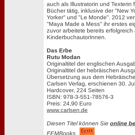
auch als Illustratorin und Texteri
Bücher tätig, inklusive der "New 
Yorker" und "Le Monde". 2012 veröf
"Maya Made a Mess" ihr erstes e
zuvor arbeitete bereits erfolgreich a
KinderbuchautorInnen.
Das Erbe
Rutu Modan
Originaltitel der englischen Ausg
Originaltitel der hebräischen Au
Übersetzung aus dem Hebräische
Carlsen Verlag, erschienen 30. Ju
Hardcover, 224 Seiten
ISBN: 978-3-551-78576-3
Preis: 24,90 Euro
www.carlsen.de
Diesen Titel können Sie
online be
FEMBooks