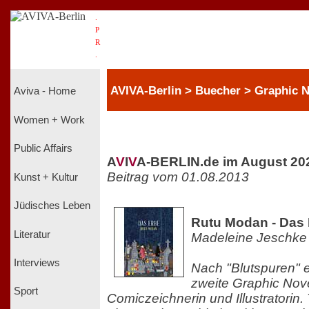
.
P
R
.
AVIVA-Berlin > Buecher > Graphic 
Aviva - Home
Women + Work
Public Affairs
A
V
I
V
A-BERLIN.de im August 20
Beitrag vom 01.08.2013
Kunst + Kultur
Jüdisches Leben
Rutu Modan - Das
Literatur
Madeleine Jeschke
Interviews
Nach "Blutspuren" e
zweite Graphic Nove
Sport
Comiczeichnerin und Illustratorin. 