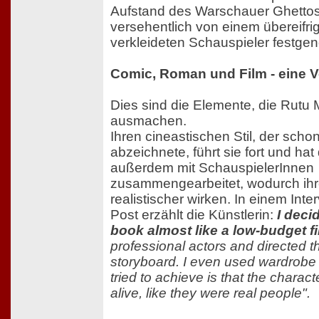
Aufstand des Warschauer Ghettos
versehentlich von einem übereifri
verkleideten Schauspieler festg
Comic, Roman und Film - eine 
Dies sind die Elemente, die Rutu
ausmachen.
Ihren cineastischen Stil, der scho
abzeichnete, führt sie fort und hat
außerdem mit SchauspielerInnen
zusammengearbeitet, wodurch ihr
realistischer wirken. In einem Inte
Post erzählt die Künstlerin:
I deci
book almost like a low-budget fi
professional actors and directed 
storyboard. I even used wardrobe
tried to achieve is that the charact
alive, like they were real people".