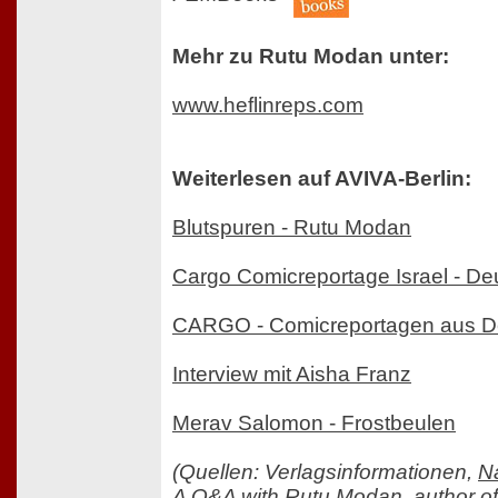
Mehr zu Rutu Modan unter:
www.heflinreps.com
Weiterlesen auf AVIVA-Berlin:
Blutspuren - Rutu Modan
Cargo Comicreportage Israel - De
CARGO - Comicreportagen aus De
Interview mit Aisha Franz
Merav Salomon - Frostbeulen
(Quellen: Verlagsinformationen,
Na
A Q&A with Rutu Modan, author of