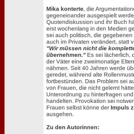
Mika konterte
, die Argumentatione
gegeneinander ausgespielt werde
Quotendiskussion und ihr Buch hä
erst wochenlang in den Medien ge
sei auch politisch, die gegebenen
auch im Privaten verändert, statt v
"Wir müssen nicht die komplett
übernehmen."
Es sei lächerlich, 
der Väter eine zweimonatige Elter
nähmen. Seit 40 Jahren werde übe
geredet, während alte Rollenmust
fortbestünden. Das Problem sei au
von Frauen, die nicht gelernt hätten
Unterordnung zu hinterfragen und
handelten. Provokation sei notwe
Frauen selbst könne der
Impuls 
ausgehen.
Zu den Autorinnen: