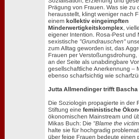
Sozialisation, Erziehung und gesel
Prägung von Frauen. Was sie zu
herausstellt, klingt weniger nach F
einem
kollektiv eingeimpften
Minderwertigkeitskomplex
, viel
eigener Intention. Rosa-Pest und
sexistische
"Grundrauschen"
unse
zum Alltag geworden ist, das Aggr
Frauen per Verstoßungsdrohung, 
an der Seite als unabdingbare Vor
gesellschaftliche Anerkennung – M
ebenso scharfsichtig wie scharfzü
Jutta Allmendinger trifft Bascha
Die Soziologin propagierte in der F
Stiftung eine
feministische Öko
ökonomischen Mainstream und übte
Mikas Buch: Die
"Blame the victim
halte sie für hochgradig problema
über feige Frauen bedeute einen p