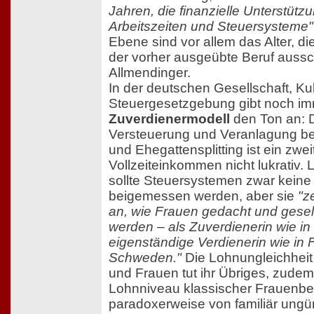
Jahren, die finanzielle Unterstütz
Arbeitszeiten und Steuersysteme"
Ebene sind vor allem das Alter, di
der vorher ausgeübte Beruf auss
Allmendinger.
In der deutschen Gesellschaft, Ku
Steuergesetzgebung gibt noch i
Zuverdienermodell
den Ton an:
Versteuerung und Veranlagung be
und Ehegattensplitting ist ein zwe
Vollzeiteinkommen nicht lukrativ. 
sollte Steuersystemen zwar kein
beigemessen werden, aber sie
"z
an, wie Frauen gedacht und gesells
werden – als Zuverdienerin wie in
eigenständige Verdienerin wie in 
Schweden."
Die Lohnungleichhei
und Frauen tut ihr Übriges, zudem
Lohnniveau klassischer Frauenber
paradoxerweise von familiär ungü