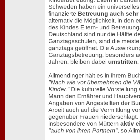
Schweden haben ein universelles 
finanzierte
Betreuung auch sehr 
alternativ die Möglichkeit, in den
des Kindes Eltern- und Betreuung
Deutschland sind nur die Hälfte d
Ganztagsschulen, sind die meiste
ganztags geöffnet. Die Auswirku
Ganztagsbetreuung, besonders auf
Jahren, bleiben dabei
umstritten
.
Allmendinger hält es in ihrem Buch
"Nach wie vor übernehmen die Väte
Kinder."
Die kulturelle Vorstellun
Mann den Ernährer und Hauptverd
Angaben von Angestellten der Bu
Arbeit auch auf die Vermittlung v
gegenüber Frauen niederschlägt. 
insbesondere von Müttern
aktiv e
"auch von ihren Partnern"
, so All