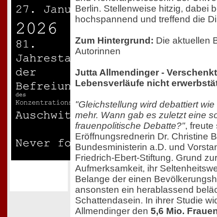
Berlin. Stellenweise hitzig, dabei 
hochspannend und treffend die Di
Zum Hintergrund:
Die aktuellen 
Autorinnen
Jutta Allmendinger - Verschenk
Lebensverläufe nicht erwerbstä
"Gleichstellung wird debattiert wi
mehr. Wann gab es zuletzt eine 
frauenpolitische Debatte?"
, freute
Eröffnungsrednerin Dr. Christine
Bundesministerin a.D. und Vorsta
Friedrich-Ebert-Stiftung. Grund zu
Aufmerksamkeit, ihr Seltenheitswe
Belange der einen Bevölkerungshä
ansonsten ein herablassend belä
Schattendasein. In ihrer Studie wi
Allmendinger den
5,6 Mio. Fraue