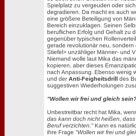
Spielplatz zu vergeuden oder si
degradieren. Da macht es auch wen
eine größere Beteiligung von Män
Bereich einzuklagen. Seinen Selb
beruflichen Erfolg und Gehalt zu de
gegenüber typischen Rollenvertei
gerade revolutionär neu, sondern 
Stiefel> unzähliger Männer- und 
Niemand wolle laut Mika das män
kopieren, aber dieses Emanzipatio
nach Anpassung. Ebenso wenig w
und der
Anti-Feigheitsdrill
des Bu
suggestiven Wiederholungen zu
"Wollen wir frei und gleich sein
Unbestreitbar recht hat Mika, wenn
das kann doch nicht heißen, dass
Beruf verzichten."
Kann es natürlic
ihre Frage
"Wollen wir frei und gle