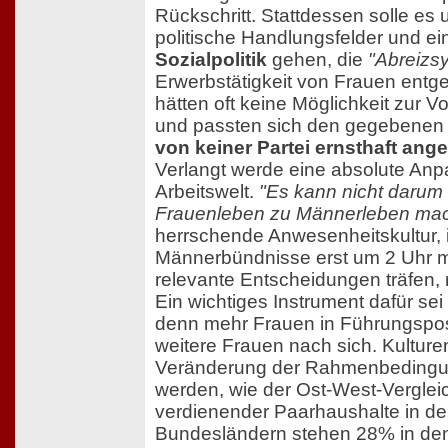
Rückschritt. Stattdessen solle es
politische Handlungsfelder und e
Sozialpolitik
gehen, die
"Abreizs
Erwerbstätigkeit von Frauen entge
hätten oft keine Möglichkeit zur Vo
und passten sich den gegebenen S
von keiner Partei ernsthaft ang
Verlangt werde eine absolute Anp
Arbeitswelt.
"Es kann nicht darum
Frauenleben zu Männerleben ma
herrschende Anwesenheitskultur, 
Männerbündnisse erst um 2 Uhr 
relevante Entscheidungen träfen,
Ein wichtiges Instrument dafür sei
denn mehr Frauen in Führungspo
weitere Frauen nach sich. Kultur
Veränderung der Rahmenbedingun
werden, wie der Ost-West-Verglei
verdienender Paarhaushalte in d
Bundesländern stehen 28% in den