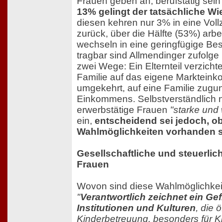
Frauen geben an, berufstätig sei
13% gelingt der tatsächliche Wi
diesen kehren nur 3% in eine Voll
zurück, über die Hälfte (53%) arbei
wechseln in eine geringfügige Bes
tragbar sind Allmendinger zufolge
zwei Wege: Ein Elternteil verzicht
Familie auf das eigene Marktein
umgekehrt, auf eine Familie zugu
Einkommens. Selbstverständlich 
erwerbstätige Frauen
"starke und 
ein,
entscheidend sei jedoch, ob
Wahlmöglichkeiten vorhanden 
Gesellschaftliche und steuerlic
Frauen
Wovon sind diese Wahlmöglichke
"
Verantwortlich zeichnet ein Ge
Institutionen und Kulturen
, die 
Kinderbetreuung, besonders für Ki