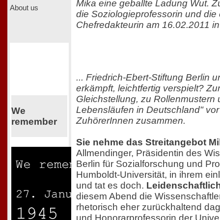
Mika eine geballte Ladung Wut. Zu
About us
die Soziologieprofessorin und die
Chefredakteurin am 16.02.2011 in 
... Friedrich-Ebert-Stiftung Berlin 
erkämpft, leichtfertig verspielt? Z
Gleichstellung, zu Rollenmustern 
Lebensläufen in Deutschland" vor
We
ZuhörerInnen zusammen.
remember
Sie nehme das Streitangebot Mi
Allmendinger, Präsidentin des W
Berlin für Sozialforschung und Pro
Humboldt-Universität, in ihrem ein
und tat es doch.
Leidenschaftlic
diesem Abend die Wissenschaftler
rhetorisch eher zurückhaltend dag
und Honorarprofessorin der Univer