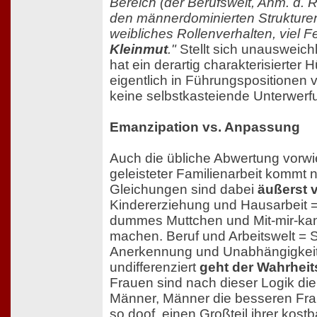
Bereich (der Berufswelt, Anm. d. R
den männerdominierten Strukturen 
weibliches Rollenverhalten, viel F
Kleinmut
."
Stellt sich unausweich
hat ein derartig charakterisierter
eigentlich in Führungspositionen
keine selbstkasteiende Unterwerfun
Emanzipation vs. Anpassung
Auch die übliche Abwertung vorw
geleisteter Familienarbeit kommt n
Gleichungen sind dabei
äußerst 
Kindererziehung und Hausarbeit 
dummes Muttchen und Mit-mir-kan
machen. Beruf und Arbeitswelt = S
Anerkennung und Unabhängigkei
undifferenziert
geht der Wahrheit
Frauen sind nach dieser Logik die
Männer, Männer die besseren Fra
so doof, einen Großteil ihrer kost