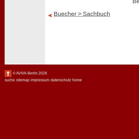
Be
Buecher > Sachbuch
© AVIVA-Berlin 2026
suche
sitemap
impressum
datenschutz
home