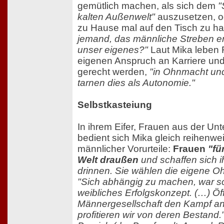
gemütlich machen, als sich dem
"
kalten Außenwelt"
auszusetzen, o
zu Hause mal auf den Tisch zu h
jemand, das männliche Streben er
unser eigenes?"
Laut Mika leben 
eigenen Anspruch an Karriere und
gerecht werden,
"in Ohnmacht un
tarnen dies als Autonomie."
Selbstkasteiung
In ihrem Eifer, Frauen aus der Un
bedient sich Mika gleich reihenwe
männlicher Vorurteile:
Frauen
"fü
Welt draußen
und schaffen sich 
drinnen. Sie wählen die eigene Ohn
"Sich abhängig zu machen, war s
weibliches Erfolgskonzept. (…) Öff
Männergesellschaft den Kampf an
profitieren wir von deren Bestand.