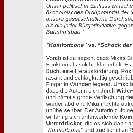
Unser politischer Einfluss ist läche
ökonomisches Drohpotential der r
unsere gesellschaftliche Durchset
als die jeder Bürgerinitiative gege
Bahnhofsbau."
"Komfortzone"
vs.
"Schock der
Vorab ist zu sagen, dass Mikas Stre
Funktion als solche klar erfüllt: Es
Buch, eine Herausforderung, Posi
rasant und schlagkräftig geschrieb
Finger in Wunden legend. Umso be
dass die Autorin sich durch
Wider
und oftmals grobe Verflachung den
wieder abdreht. Mika möchte aufrüt
unübersehbar. Der Autorin zufolge
willfährig sich unterwerfende
Komp
Unterdrücker
, die es sich dann do
"Komfortzone"
und traditionellen 