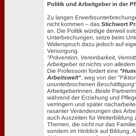
Politik und Arbeitgeber in der Pf
Zu langen Erwerbsunterbrechungen
nicht kommen – das
Stichwort P
an. Die Politik würdige derweil so
Unterbrechungen, setze beim Unte
Widerspruch dazu jedoch auf eig
Versorgung.
"Prävention, Vereinbarkeit, Vermit
Arbeitgeber ist nichts von alledem
Die Professorin fordert eine
"Huma
Arbeitswelt"
, weg von der
"Fiktio
ununterbrochenen Beschäftigung
ArbeitgeberInnen.
Beide
PartnerI
während der Erziehung und Pflege 
verringern und später nacharbeite
rasanter Veränderungen des Arbe
auch Auszeiten für Weiterbildung
Themen, die nicht nur das Familien
sondern im Hinblick auf Bildung, A