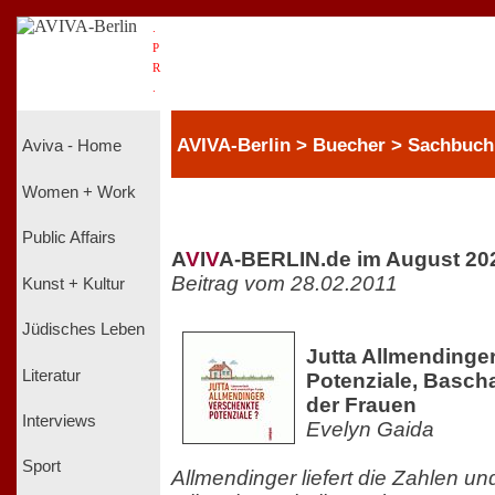
.
P
R
.
AVIVA-Berlin > Buecher > Sachbuch
Aviva - Home
Women + Work
Public Affairs
A
V
I
V
A-BERLIN.de im August 20
Beitrag vom 28.02.2011
Kunst + Kultur
Jüdisches Leben
Jutta Allmendinger
Literatur
Potenziale, Bascha
der Frauen
Interviews
Evelyn Gaida
Sport
Allmendinger liefert die Zahlen un