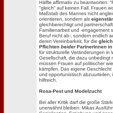
Hälfte affirmativ zu beantworten: "
"gleich" auf keinen Fall. Frauen w
Maßstab des Mannes nicht anglei
orientieren, sondern als
eigenstä
gleichberechtigt und partnerschaf
Familienarbeit und -engagement 
Beruf nicht ab-, sondern endlich 
deren Vereinbarkeit, für die
gleic
Pflichten
beider
PartnerInnen i
für strukturelle Veränderungen in W
Gesellschaft, die dazu unbedingt 
müssen Frauen auf politischer wie
kämpfen. Das eigene Geschlecht 
und opportunistisch abzuurteilen, 
hilfreich.
Rosa-Pest und Modelzucht
Bei aller Kritik darf die große Stä
unerwähnt bleiben: Mikas Ausfüh