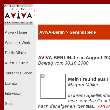
.
P
R
.
AVIVA-Berlin > Gewinnspiele
Aviva - Home
Women + Work
Public Affairs
A
V
I
V
A-BERLIN.de im August 20
Beitrag vom 30.10.2008
Kunst + Kultur
Jüdisches Leben
Mein Freund aus F
Literatur
Margret Müller
Interviews
In ihrem Spielfilmd
eine sensible Gesc
Sport
nach der eigenen Identität...
AVIVA