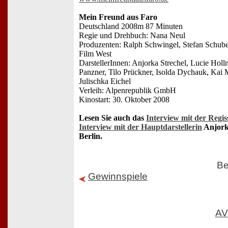
Mein Freund aus Faro
Deutschland 2008m 87 Minuten
Regie und Drehbuch: Nana Neul
Produzenten: Ralph Schwingel, Stefan Schub
Film West
DarstellerInnen: Anjorka Strechel, Lucie Hol
Panzner, Tilo Prückner, Isolda Dychauk, Kai M
Julischka Eichel
Verleih: Alpenrepublik GmbH
Kinostart: 30. Oktober 2008
Lesen Sie auch das
Interview mit der Regis
Interview mit der Hauptdarstellerin
Anjork
Berlin.
Be
Gewinnspiele
AV