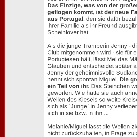
Das Einzige, was von der großen
geflogen kommt, ist der neue F
aus Portugal
, den sie dafür bezah
ihrer Familie als ihr Freund ausgib
Scheinlover hat.
Als die junge Tramperin Jenny - di
Club mitgenommen wird - sie für 
Portugiesen hält, lässt Mel das 
Glauben und entscheidet später auf
Jenny der geheimnisvolle Südländ
nennt sich spontan Miguel.
Die gr
ein Teil von ihr.
Das Steinchen war
geworfen. Wie hätte sie auch ahn
Wellen des Kiesels so weite Kreis
sich als `Junge` in Jenny verlieb
sich in sie bzw. in ihn ...
Melanie/Miguel lässt die Wellen zi
nicht zurückzuhalten, in Frage zu 