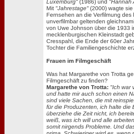
Luxemburg"
(1986) und
"Hannah 
Mit
"Jahrestage"
(2000) wagte sie 
Fernsehen an die Verfilmung des b
unverfilmbar geltenden gleichna
von Uwe Johnson über die 1933 i
mecklenburgischen Kleinstadt ge
Cresspahl, die Ende der 60er Jahr
Tochter die Familiengeschichte erz
Frauen im Filmgeschäft
Was hat Margarethe von Trotta ge
Filmgeschäft zu finden?
Margarethe von Trotta:
"Ich war 
und hatte mir auch schon einen
sind viele Sachen, die mit reinspie
für die Produzenten, ich halte die 
überziehe die Zeit nicht, ich berei
weiß, was ich will und alle arbeiten
somit nirgends Probleme. Und das
prima. Schwieriger wird es, wenn