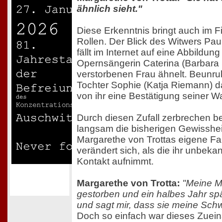
ähnlich sieht."
Diese Erkenntnis bringt auch im F
Rollen. Der Blick des Witwers Pau
fällt im Internet auf eine Abbildun
Opernsängerin Caterina (Barbara 
verstorbenen Frau ähnelt. Beunruh
Tochter Sophie (Katja Riemann) da
von ihr eine Bestätigung seiner
Durch diesen Zufall zerbrechen be
langsam die bisherigen Gewisshe
Margarethe von Trottas eigene Fa
verändert sich, als die ihr unbeka
Kontakt aufnimmt.
Margarethe von Trotta:
"Meine Mu
gestorben und ein halbes Jahr sp
und sagt mir, dass sie meine Schwe
Doch so einfach war dieses Zuei