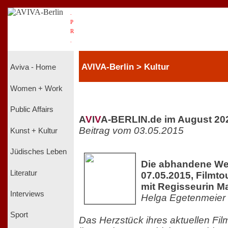
.
P
R
.
AVIVA-Berlin > Kultur
Aviva - Home
Women + Work
Public Affairs
A
V
I
V
A-BERLIN.de im August 20
Beitrag vom 03.05.2015
Kunst + Kultur
Jüdisches Leben
Die abhandene Welt
Literatur
07.05.2015, Filmto
mit Regisseurin Ma
Interviews
Helga Egetenmeier
Sport
Das Herzstück ihres aktuellen Film