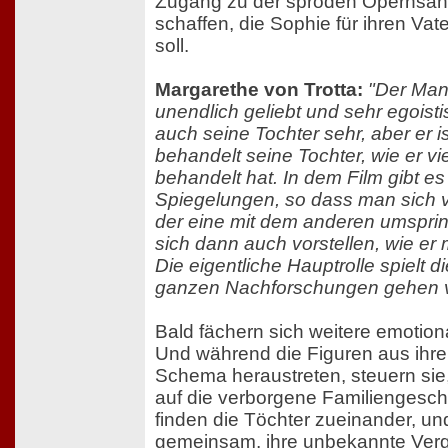
Zugang zu der spröden Opernsäng
schaffen, die Sophie für ihren Va
soll.
Margarethe von Trotta:
"Der Man
unendlich geliebt und sehr egoistis
auch seine Tochter sehr, aber er ist
behandelt seine Tochter, wie er vie
behandelt hat. In dem Film gibt es
Spiegelungen, so dass man sich v
der eine mit dem anderen umspri
sich dann auch vorstellen, wie er 
Die eigentliche Hauptrolle spielt di
ganzen Nachforschungen gehen vo
Bald fächern sich weitere emotio
Und während die Figuren aus ihr
Schema heraustreten, steuern sie,
auf die verborgene Familiengesch
finden die Töchter zueinander, u
gemeinsam, ihre unbekannte Ver