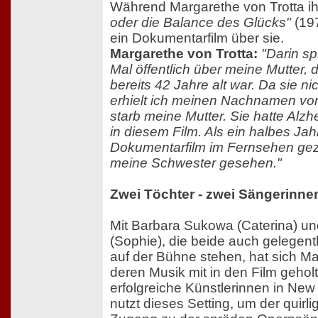
Während Margarethe von Trotta i
oder die Balance des Glücks"
(197
ein Dokumentarfilm über sie.
Margarethe von Trotta:
"Darin sp
Mal öffentlich über meine Mutter, 
bereits 42 Jahre alt war. Da sie nic
erhielt ich meinen Nachnamen von
starb meine Mutter. Sie hatte Alzh
in diesem Film. Als ein halbes Jah
Dokumentarfilm im Fernsehen geze
meine Schwester gesehen."
Zwei Töchter - zwei Sängerinne
Mit Barbara Sukowa (Caterina) u
(Sophie), die beide auch gelegent
auf der Bühne stehen, hat sich Ma
deren Musik mit in den Film geholt.
erfolgreiche Künstlerinnen in New
nutzt dieses Setting, um der quirl