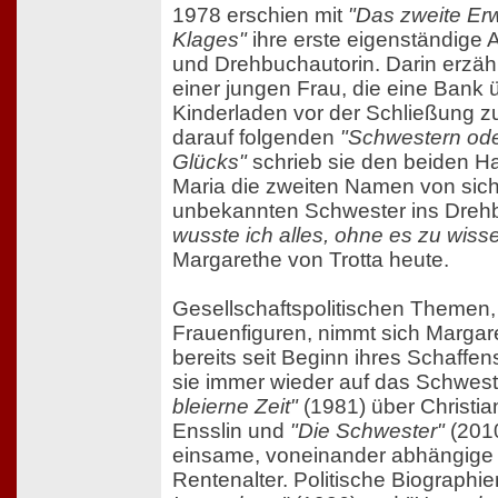
1978 erschien mit
"Das zweite Er
Klages"
ihre erste eigenständige A
und Drehbuchautorin. Darin erzähl
einer jungen Frau, die eine Bank ü
Kinderladen vor der Schließung z
darauf folgenden
"Schwestern ode
Glücks"
schrieb sie den beiden H
Maria die zweiten Namen von sich 
unbekannten Schwester ins Dreh
wusste ich alles, ohne es zu wiss
Margarethe von Trotta heute.
Gesellschaftspolitischen Themen, 
Frauenfiguren, nimmt sich Margar
bereits seit Beginn ihres Schaffen
sie immer wieder auf das Schwes
bleierne Zeit"
(1981) über Christi
Ensslin und
"Die Schwester"
(2010
einsame, voneinander abhängige
Rentenalter. Politische Biographien