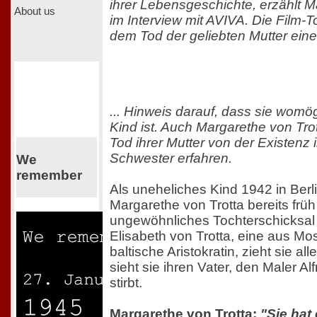
ihrer Lebensgeschichte, erzählt M
About us
im Interview mit AVIVA. Die Film-T
dem Tod der geliebten Mutter eine
... Hinweis darauf, dass sie womögl
Kind ist. Auch Margarethe von Tro
Tod ihrer Mutter von der Existenz i
Schwester erfahren.
We
remember
Als uneheliches Kind 1942 in Berli
Margarethe von Trotta bereits früh
ungewöhnliches Tochterschicksal 
Elisabeth von Trotta, eine aus 
baltische Aristokratin, zieht sie all
sieht sie ihren Vater, den Maler Al
stirbt.
Margarethe von Trotta:
"Sie hat 