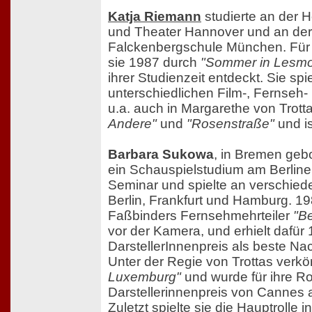
Katja Riemann
studierte an der 
und Theater Hannover und an der
Falckenbergschule München. Für
sie 1987 durch
"Sommer in Lesm
ihrer Studienzeit entdeckt. Sie spie
unterschiedlichen Film-, Fernseh-
u.a. auch in Margarethe von Trott
Andere"
und
"Rosenstraße"
und is
Barbara Sukowa
, in Bremen geb
ein Schauspielstudium am Berline
Seminar und spielte an verschiede
Berlin, Frankfurt und Hamburg. 19
Faßbinders Fernsehmehrteiler
"Be
vor der Kamera, und erhielt dafü
DarstellerInnenpreis als beste Na
Unter der Regie von Trottas verkö
Luxemburg"
und wurde für ihre Ro
Darstellerinnenpreis von Cannes 
Zuletzt spielte sie die Hauptrolle i