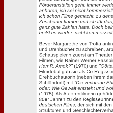
Förderanstalten geht. Immer wied
anhören, ich sei nicht kommerziel
ich schon Filme gemacht, zu de
Zuschauer kamen und ich für das
ganz gute Zahlen hatte. Doch be
heißt es wieder: nicht kommerziel
Bevor Margarethe von Trotta anfi
und Drehbücher zu schreiben, arbe
Schauspielerin zuerst am Theater
Filmen, wie Rainer Werner Fassb
Herr R. Amok?"
(1970) und
"Götte
Filmdebüt gab sie als Co-Regisse
Drehbuchautorin (neben ihrem da
Schlöndorff) mit
"Die verlorene Eh
oder: Wie Gewalt entsteht und woh
(1975). Als Autorenfilmerin gehörte
80er Jahren zu den RegisseurIn
deutschen Films,
der sich mit den
Strukturen und Geschlechterverhä