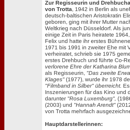
Zur Regisseurin und Drehbucha
von Trotta
, 1942 in Berlin als un
deutsch-baltischen Aristokratin El
geboren, ging mit ihrer Mutter na
Weltkrieg nach Düsseldorf. Als jun
einige Zeit in Paris heiratete 196
Felix und hatte ihr erstes Bühne
1971 bis 1991 in zweiter Ehe mit 
verheiratet, schrieb sie 1975 gem
erstes Drehbuch und führte Co-R
verlorene Ehre der Katharina Blum
als Regisseurin,
"Das zweite Erwa
Klages"
(1977), wurde ihr 1978 de
"Filmband in Silber" überreicht.
Es 
Inszenierungen für das Kino und 
darunter
"Rosa Luxemburg",
(198
(2003) und
"Hannah Arendt"
(2012
von Trotta mehrfach ausgezeichn
Hauptdarstellerinnen: