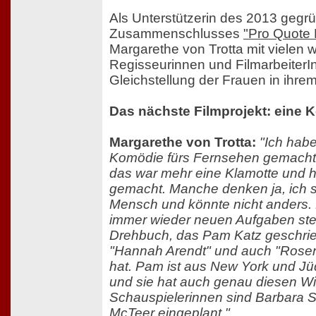
Als Unterstützerin des 2013 gegr
Zusammenschlusses
"Pro Quote 
Margarethe von Trotta mit vielen 
Regisseurinnen und FilmarbeiterIn
Gleichstellung der Frauen in ihrem
Das nächste Filmprojekt: eine 
Margarethe von Trotta:
"Ich habe
Komödie fürs Fernsehen gemacht, 
das war mehr eine Klamotte und 
gemacht. Manche denken ja, ich se
Mensch und könnte nicht anders
immer wieder neuen Aufgaben stell
Drehbuch, das Pam Katz geschrieb
"Hannah Arendt" und auch "Rose
hat. Pam ist aus New York und Jü
und sie hat auch genau diesen Wit
Schauspielerinnen sind Barbara 
McTeer eingeplant."