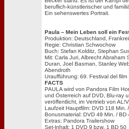
Becker stand. Es ist der Kampf de
beruflich-künstlerischer und famili
Ein sehenswertes Portrait.
Paula – Mein Leben soll ein Fes
Produktion: Deutschland, Frankre
Regie: Christian Schwochow
Buch: Stefan Kolditz, Stephan Su
Mit: Carla Juri, Albrecht Abraha
Duran, Joel Basman, Stanley Web
Abendroth
Uraufführung: 69. Festival del fil
FACTS
PAULA wird von Pandora Film Ho
und Österreich auf DVD, Blu-ray 
veröffentlicht, im Vertrieb von AL!
Laufzeit Hauptfilm: DVD 118 Min. 
Bonusmaterial: DVD 49 Min. / BD 
Extras: Pandora Trailershow
Set-Inhalt: 1 DVD 9 bzw. 1 BD 50