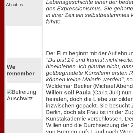
Lebensgeschichte einer der bede
About us
des Expressionismus. Sie gehörte
in ihrer Zeit ein selbstbestimmtes
führte.
Der Film beginnt mit der Auflehnu
"Du bist 24 und kannst nicht weite
hineinleben. Ich glaube nicht, das
We
gottbegnadete Künstlerin ersten 
remember
können keine Malerin werden"
, so
Woldemar Becker (Michael Abend
Willen soll Paula
(Carla Juri) nun
heiraten, doch die Liebe zur bilde
inzwischen gepackt. Sie besucht 
Berlin, doch als Frau ist ihr der Z
Kunstakademie verschlossen. Der 
Willen und die Durchsetzung der 2
von Bremen aufs Land nach Worp