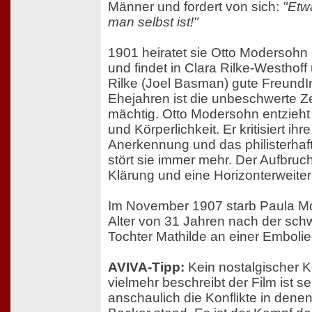
Männer und fordert von sich:
"Etw
man selbst ist!"
1901 heiratet sie Otto Modersohn
und findet in Clara Rilke-Westhoff
Rilke (Joel Basman) gute FreundI
Ehejahren ist die unbeschwerte Zei
mächtig. Otto Modersohn entzieht 
und Körperlichkeit. Er kritisiert i
Anerkennung und das philisterha
stört sie immer mehr. Der Aufbruch
Klärung und eine Horizonterweite
Im November 1907 starb Paula M
Alter von 31 Jahren nach der sch
Tochter Mathilde an einer Embolie
AVIVA-Tipp:
Kein nostalgischer 
vielmehr beschreibt der Film ist s
anschaulich die Konflikte in den