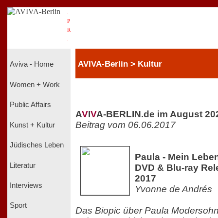
.
P
R
.
AVIVA-Berlin > Kultur
Aviva - Home
Women + Work
Public Affairs
A
V
I
V
A-BERLIN.de im August 20
Beitrag vom 06.06.2017
Kunst + Kultur
Jüdisches Leben
Paula - Mein Leben 
Literatur
DVD & Blu-ray Rel
2017
Interviews
Yvonne de Andrés
Sport
Das Biopic über Paula Modersohn-