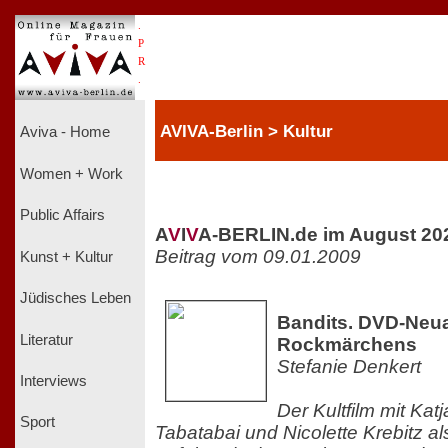
.
P
R
.
AVIVA-Berlin > Kultur
Aviva - Home
Women + Work
Public Affairs
A
V
I
V
A-BERLIN.de im August 20
Beitrag vom 09.01.2009
Kunst + Kultur
Jüdisches Leben
Bandits. DVD-Neu
Literatur
Rockmärchens
Stefanie Denkert
Interviews
Der Kultfilm mit Ka
Sport
Tabatabai und Nicolette Krebitz a