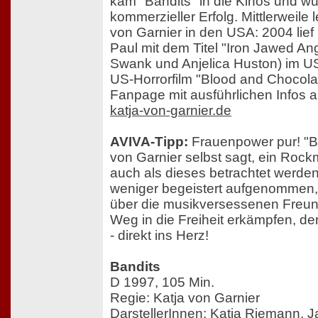
kam "Bandits" in die Kinos und wu
kommerzieller Erfolg. Mittlerweile 
von Garnier in den USA: 2004 lief 
Paul mit dem Titel "Iron Jawed Ang
Swank und Anjelica Huston) im US
US-Horrorfilm "Blood and Chocola
Fanpage mit ausführlichen Infos a
katja-von-garnier.de
AVIVA-Tipp:
Frauenpower pur! "Ban
von Garnier selbst sagt, ein Rock
auch als dieses betrachtet werden
weniger begeistert aufgenommen,
über die musikversessenen Freund
Weg in die Freiheit erkämpfen, de
- direkt ins Herz!
Bandits
D 1997, 105 Min.
Regie: Katja von Garnier
DarstellerInnen: Katja Riemann, J