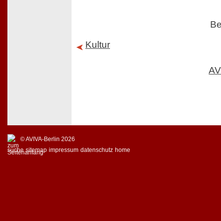
Be
Kultur
AV
© AVIVA-Berlin 2026
suche
sitemap
impressum
datenschutz
home