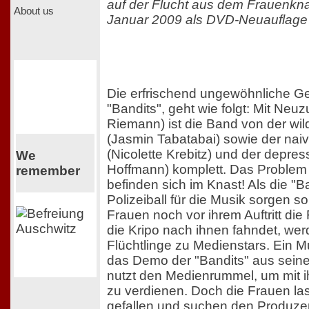
auf der Flucht aus dem Frauenkna
About us
Januar 2009 als DVD-Neuauflage m
Die erfrischend ungewöhnliche G
"Bandits", geht wie folgt: Mit Ne
Riemann) ist die Band von der wil
(Jasmin Tabatabai) sowie der nai
(Nicolette Krebitz) und der depres
We
Hoffmann) komplett. Das Problem i
remember
befinden sich im Knast! Als die "B
Polizeiball für die Musik sorgen so
Frauen noch vor ihrem Auftritt di
die Kripo nach ihnen fahndet, we
Flüchtlinge zu Medienstars. Ein 
das Demo der "Bandits" aus sein
nutzt den Medienrummel, um mit ih
zu verdienen. Doch die Frauen la
gefallen und suchen den Produze