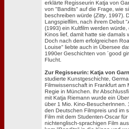
erklärte Regisseurin Katja von Ga
von "Bandits" auf die Frage, wie s
beschreiben würde (
Zitty
, 1997). 
Langspielfilm, nach ihrem Debut 
(1993) ein Kultfilm werden würde,
Kinos lief, damit hatte sie damals
Doch nach dem erfolgreichen Ro
Louise" liebte auch in Übersee d
1990er Geschichten von ´good gir
Flucht.
Zur Regisseurin: Katja von Garn
studierte Kunstgeschichte, German
Filmwissenschaft in Frankfurt am
Regie in München. Ihr Abschlussf
mit Katja Riemann wurde ein Über
über 1 Mio. Kino-BesucherInnen. 1
den Deutschen Filmpreis und im s
Film mit dem Studenten-Oscar für
nichtenglisch-sprachigen Film au