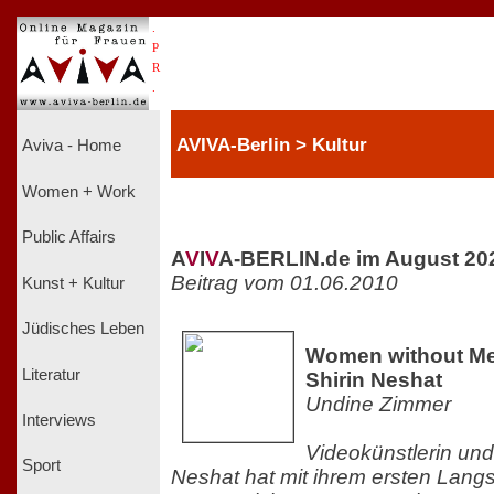
.
P
R
.
AVIVA-Berlin > Kultur
Aviva - Home
Women + Work
Public Affairs
A
V
I
V
A-BERLIN.de im August 20
Beitrag vom 01.06.2010
Kunst + Kultur
Jüdisches Leben
Women without Men
Literatur
Shirin Neshat
Undine Zimmer
Interviews
Videokünstlerin und
Sport
Neshat hat mit ihrem ersten Langsp