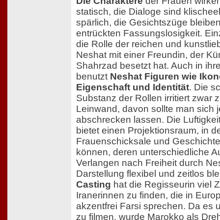
Die Charaktere
der Frauen wirke
statisch, die Dialoge sind klische
spärlich, die Gesichtszüge bleiben
entrückten Fassungslosigkeit. Ei
die Rolle der reichen und kunstlie
Neshat mit einer Freundin, der Kün
Shahrzad besetzt hat. Auch in ihre
benutzt
Neshat Figuren wie Iko
Eigenschaft und Identität
. Die s
Substanz der Rollen irritiert zwar 
Leinwand, davon sollte man sich j
abschrecken lassen. Die Luftigkei
bietet einen Projektionsraum, in d
Frauenschicksale und Geschicht
können, deren unterschiedliche 
Verlangen nach Freiheit durch Nes
Darstellung flexibel und zeitlos bl
Casting
hat die Regisseurin viel Z
Iranerinnen zu finden, die in Eur
akzentfrei Farsi sprechen. Da es 
zu filmen, wurde Marokko als Dre