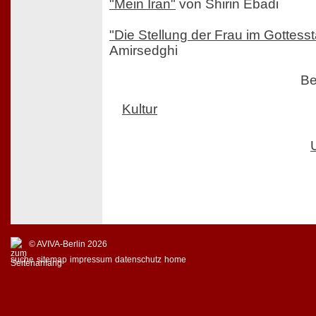
"Mein Iran"
von Shirin Ebadi
"Die Stellung der Frau im Gottesst
Amirsedghi
Be
Kultur
© AVIVA-Berlin 2026
suche
sitemap
impressum
datenschutz
home