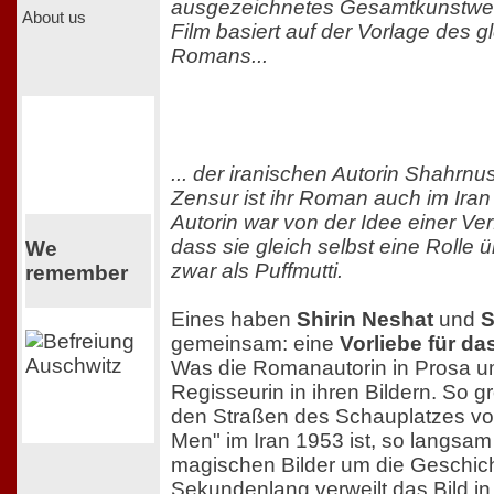
ausgezeichnetes Gesamtkunstwer
About us
Film basiert auf der Vorlage des 
Romans...
... der iranischen Autorin Shahrnu
Zensur ist ihr Roman auch im Iran
Autorin war von der Idee einer Ver
dass sie gleich selbst eine Rolle
We
zwar als Puffmutti.
remember
Eines haben
Shirin Neshat
und
S
gemeinsam: eine
Vorliebe für da
Was die Romanautorin in Prosa ums
Regisseurin in ihren Bildern. So g
den Straßen des Schauplatzes v
Men" im Iran 1953 ist, so langsam
magischen Bilder um die Geschic
Sekundenlang verweilt das Bild in 