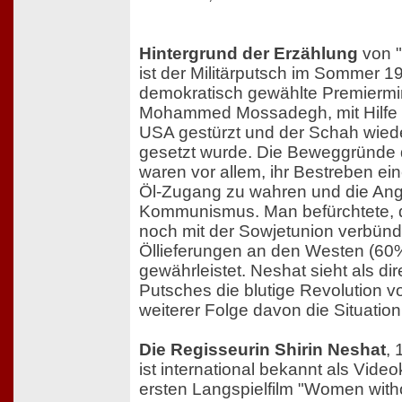
Hintergrund der Erzählung
von 
ist der Militärputsch im Sommer 19
demokratisch gewählte Premiermin
Mohammed Mossadegh, mit Hilfe d
USA gestürzt und der Schah wied
gesetzt wurde. Die Beweggründe
waren vor allem, ihr Bestreben ei
Öl-Zugang zu wahren und die Ang
Kommunismus. Man befürchtete, d
noch mit der Sowjetunion verbünd
Öllieferungen an den Westen (60
gewährleistet. Neshat sieht als di
Putsches die blutige Revolution v
weiterer Folge davon die Situation
Die Regisseurin Shirin Neshat
, 
ist international bekannt als Video
ersten Langspielfilm "Women with