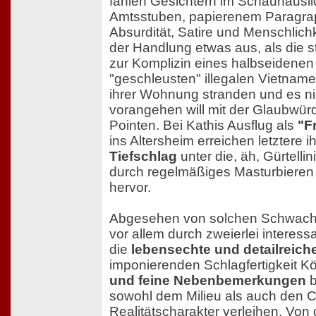
fahlen Gesichtern im Schauhausli
Amtsstuben, papierenem Paragra
Absurdität, Satire und Menschlichk
der Handlung etwas aus, als die st
zur Komplizin eines halbseidenen 
"geschleusten" illegalen Vietname
ihrer Wohnung stranden und es ni
vorangehen will mit der Glaubwür
Pointen. Bei Kathis Ausflug als
"F
ins Altersheim erreichen letztere 
Tiefschlag
unter die, äh, Gürtellin
durch regelmäßiges Masturbiere
hervor.
Abgesehen von solchen Schwachst
vor allem durch zweierlei interes
die
lebensechte und detailreich
imponierenden Schlagfertigkeit 
und feine Nebenbemerkungen
b
sowohl dem Milieu als auch den C
Realitätscharakter verleihen. Vo