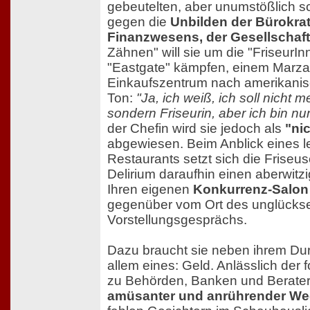
gebeutelten, aber unumstößlich s
gegen die
Unbilden der Bürokrat
Finanzwesens, der Gesellschaft
Zähnen" will sie um die "FriseurIn
"Eastgate" kämpfen, einem Marz
Einkaufszentrum nach amerikanis
Ton:
"Ja, ich weiß, ich soll nicht 
sondern Friseurin, aber ich bin nu
der Chefin wird sie jedoch als
"ni
abgewiesen. Beim Anblick eines l
Restaurants setzt sich die Friseu
Delirium daraufhin einen aberwitz
Ihren eigenen
Konkurrenz-Salon
gegenüber vom Ort des unglückse
Vorstellungsgesprächs.
Dazu braucht sie neben ihrem Du
allem eines: Geld. Anlässlich de
zu Behörden, Banken und Beratern
amüsanter und anrührender We