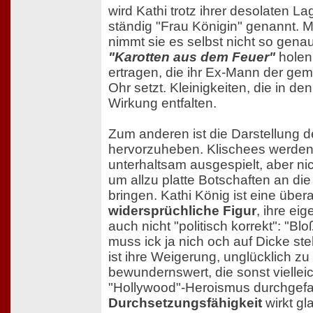
wird Kathi trotz ihrer desolaten La
ständig "Frau Königin" genannt.
nimmt sie es selbst nicht so gena
"Karotten aus dem Feuer"
holen
ertragen, die ihr Ex-Mann der ge
Ohr setzt. Kleinigkeiten, die in d
Wirkung entfalten.
Zum anderen ist die Darstellung d
hervorzuheben. Klischees werde
unterhaltsam ausgespielt, aber nich
um allzu platte Botschaften an di
bringen. Kathi König ist eine über
widersprüchliche Figur
, ihre e
auch nicht "politisch korrekt": "Bloß
muss ick ja nich och auf Dicke st
ist ihre Weigerung, unglücklich zu 
bewundernswert, die sonst vielleich
"Hollywood"-Heroismus durchgefal
Durchsetzungsfähigkeit
wirkt gl