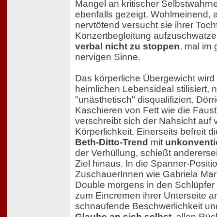
Mangel an kritischer Selbstwahr
ebenfalls gezeigt. Wohlmeinend, 
nervtötend versucht sie ihrer Toc
Konzertbegleitung aufzuschwatze
verbal nicht zu stoppen
, mal im 
nervigen Sinne.
Das körperliche Übergewicht wird
heimlichen Lebensideal stilisiert, 
"unästhetisch" disqualifiziert. Dör
Kaschieren von Fett wie die Faus
verschreibt sich der Nahsicht auf
Körperlichkeit. Einerseits befreit 
Beth-Ditto-Trend
mit
unkonventio
der Verhüllung, schießt anderersei
Ziel hinaus. In die Spanner-Positi
ZuschauerInnen wie Gabriela Ma
Double morgens in den Schlüpfer s
zum Eincremen ihrer Unterseite a
schnaufende Beschwerlichkeit u
Glaube an sich selbst
, allen Rü