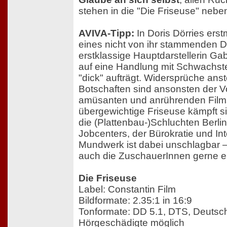
stehen in die "Die Friseuse" nebe
AVIVA-Tipp:
In Doris Dörries erst
eines nicht von ihr stammenden Dr
erstklassige Hauptdarstellerin Ga
auf eine Handlung mit Schwachstel
"dick" aufträgt. Widersprüche anste
Botschaften sind ansonsten der Vo
amüsanten und anrührenden Film
übergewichtige Friseuse kämpft si
die (Plattenbau-)Schluchten Berl
Jobcenters, der Bürokratie und Into
Mundwerk ist dabei unschlagbar 
auch die ZuschauerInnen gerne e
Die Friseuse
Label: Constantin Film
Bildformate: 2.35:1 in 16:9
Tonformate: DD 5.1, DTS, Deutsche
Hörgeschädigte möglich