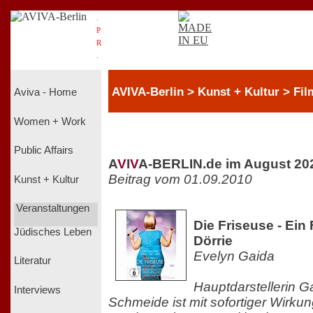
.
P
R
.
AVIVA-Berlin > Kunst + Kultur > Fil
Aviva - Home
Women + Work
Public Affairs
A
V
I
V
A-BERLIN.de im August 20
Beitrag vom 01.09.2010
Kunst + Kultur
Veranstaltungen
Die Friseuse - Ein
Jüdisches Leben
Dörrie
Evelyn Gaida
Literatur
Hauptdarstellerin G
Interviews
Schmeide ist mit sofortiger Wirkung