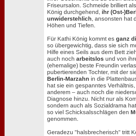
Friseursalon. Schmeide brilliert al
König durchgehend,
ihr (Ost-)Ber
unwiderstehlich
, ansonsten hat d
Höhen und Tiefen.
Für Kathi König kommt es
ganz d
so übergewichtig, dass sie sich 
Hilfe eines Seils aus dem Bett zi
auch noch
arbeitslos
und von ihr
(ehemalige) beste Freundin verla
pubertierenden Tochter, mit der si
Berlin-Marzahn
in die Plattenbau
hat sie ein gespanntes Verhältnis
anderem – auch noch die nieder
Diagnose hinzu. Nicht nur als Kom
sondern auch als Sozialdrama hat 
so viel Schicksalsschlägen den
M
genommen.
Geradezu "halsbrecherisch" tritt 