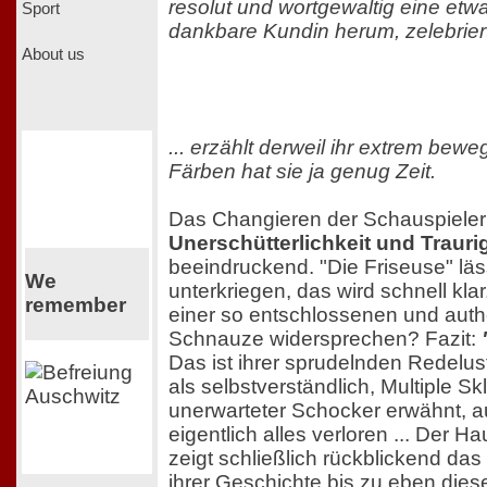
resolut und wortgewaltig eine etwas
Sport
dankbare Kundin herum, zelebriert 
About us
... erzählt derweil ihr extrem bew
Färben hat sie ja genug Zeit.
Das Changieren der Schauspieler
Unerschütterlichkeit und Trauri
beeindruckend. "Die Friseuse" lässt
We
unterkriegen, das wird schnell kla
remember
einer so entschlossenen und auth
Schnauze widersprechen? Fazit:
Das ist ihrer sprudelnden Redelus
als selbstverständlich, Multiple Sk
unerwarteter Schocker erwähnt, 
eigentlich alles verloren ... Der H
zeigt schließlich rückblickend das
ihrer Geschichte bis zu eben die