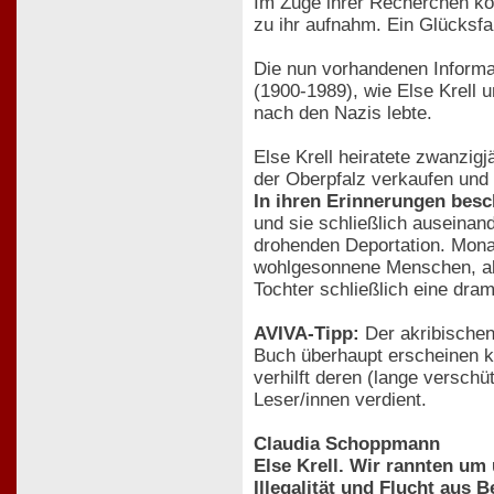
Im Zuge ihrer Recherchen kon
zu ihr aufnahm. Ein Glücksfal
Die nun vorhandenen Informat
(1900-1989), wie Else Krell
nach den Nazis lebte.
Else Krell heiratete zwanzig
der Oberpfalz verkaufen und 
In ihren Erinnerungen besc
und sie schließlich auseinan
drohenden Deportation. Monat
wohlgesonnene Menschen, abe
Tochter schließlich eine dra
AVIVA-Tipp:
Der akribischen
Buch überhaupt erscheinen k
verhilft deren (lange verschü
Leser/innen verdient.
Claudia Schoppmann
Else Krell. Wir rannten um
Illegalität und Flucht aus B