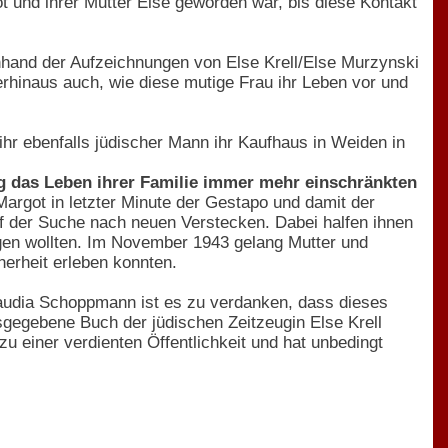
t und ihrer Mutter Else geworden war, bis diese Kontakt
anhand der Aufzeichnungen von Else Krell/Else Murzynski
rhinaus auch, wie diese mutige Frau ihr Leben vor und
hr ebenfalls jüdischer Mann ihr Kaufhaus in Weiden in
ng das Leben ihrer Familie immer mehr einschränkten
Margot in letzter Minute der Gestapo und damit der
uf der Suche nach neuen Verstecken. Dabei halfen ihnen
gen wollten. Im November 1943 gelang Mutter und
herheit erleben konnten.
Claudia Schoppmann ist es zu verdanken, dass dieses
egebene Buch der jüdischen Zeitzeugin Else Krell
zu einer verdienten Öffentlichkeit und hat unbedingt