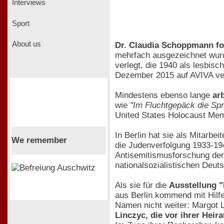
Interviews
Sport
About us
Dr. Claudia Schoppmann for
mehrfach ausgezeichnet wurde
verlegt, die 1940 als lesbis
Dezember 2015 auf AVIVA verö
Mindestens ebenso lange
ar
wie
"Im Fluchtgepäck die Spr
United States Holocaust Me
In Berlin hat sie als Mitarb
We remember
die Judenverfolgung 1933-194
Antisemitismusforschung der 
nationalsozialistischen Deut
Als sie für die
Ausstellung "
aus Berlin kommend mit Hilf
Namen nicht weiter: Margot 
Linczyc, die vor ihrer Heir