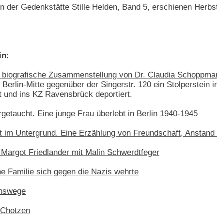
en der Gedenkstätte Stille Helden, Band 5, erschienen Herbs
in:
ne biografische Zusammenstellung von Dr. Claudia Schoppma
in Berlin-Mitte gegenüber der Singerstr. 120 ein Stolperstei
et und ins KZ Ravensbrück deportiert.
getaucht. Eine junge Frau überlebt in Berlin 1940-1945
ut im Untergrund. Eine Erzählung von Freundschaft, Anstand
. Margot Friedlander mit Malin Schwerdtfeger
e Familie sich gegen die Nazis wehrte
enswege
 Chotzen