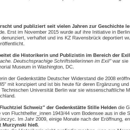
scht und publiziert seit vielen Jahren zur Geschichte l
. Erst im November 2015 wurde auf ihre Initiative in Berlin
ch denunziert, verhaftet und ins KZ Ravensbrück deportiert 
ffentlicht.
beitet die Historikerin und Publizistin im Bereich der Ex
ache. Deutschsprachige Schriftstellerinnen im Exil"
war sie 
morial Museum in Washington, DC.
eiterin der Gedenkstätte Deutscher Widerstand die 2008 eröff
5" mit konzipiert und ist bis heute für deren Ergänzung und
Technischen Universität Berlin war sie wissenschaftliche Mi
schland.
Fluchtziel Schweiz" der Gedenkstätte Stille Helden
die G
e von Fluchthelfer_innen 1943/44 vom Bodensee aus in die S
Linczyc. Im Jahr 2009, einige Monate nach der Eröffnung, 
at Murzynski hieß
.