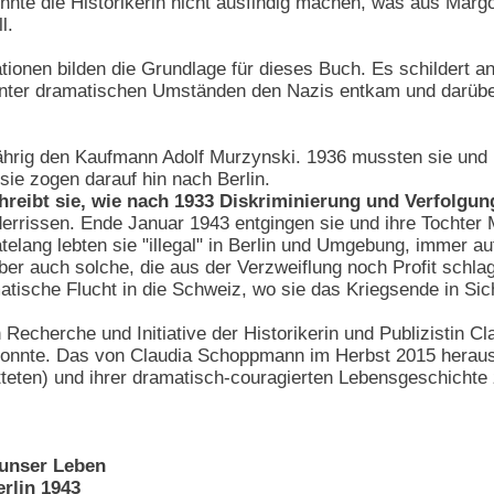
nte die Historikerin nicht ausfindig machen, was aus Margo
l.
ionen bilden die Grundlage für dieses Buch. Es schildert 
 unter dramatischen Umständen den Nazis entkam und darübe
jährig den Kaufmann Adolf Murzynski. 1936 mussten sie und i
sie zogen darauf hin nach Berlin.
hreibt sie, wie nach 1933 Diskriminierung und Verfolgu
derrissen. Ende Januar 1943 entgingen sie und ihre Tochter 
elang lebten sie "illegal" in Berlin und Umgebung, immer a
r auch solche, die aus der Verzweiflung noch Profit schla
matische Flucht in die Schweiz, wo sie das Kriegsende in Sic
 Recherche und Initiative der Historikerin und Publizistin 
onnte. Das von Claudia Schoppmann im Herbst 2015 herausg
tteten) und ihrer dramatisch-couragierten Lebensgeschichte 
 unser Leben
erlin 1943