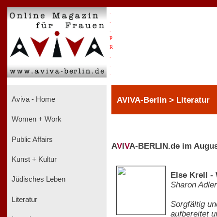
.
.
.
P
R
.
.
.
AVIVA-Berlin > Literatur
Aviva - Home
Women + Work
Public Affairs
A
V
I
V
A-BERLIN.de im Augus
Kunst + Kultur
Else Krell 
Jüdisches Leben
Sharon Adler
Literatur
Sorgfältig u
aufbereitet u