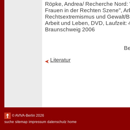
Röpke, Andrea/ Recherche Nord: 
Frauen in der Rechten Szene", Arb
Rechtsextremismus und Gewalt/B
Arbeit und Leben, DVD, Laufzeit: 
Braunschweig 2006
Be
Literatur
© AVIVA-Berlin 2026
suche
sitemap
impressum
datenschutz
home