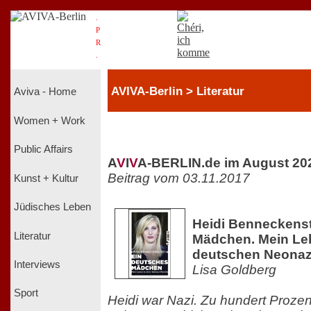
.
P
R
.
AVIVA-Berlin > Literatur
Aviva - Home
Women + Work
Public Affairs
A
V
I
V
A-BERLIN.de im August 20
Beitrag vom 03.11.2017
Kunst + Kultur
Jüdisches Leben
Heidi Benneckenst
Literatur
Mädchen. Mein Leb
deutschen Neonazi
Interviews
Lisa Goldberg
Sport
Heidi war Nazi. Zu hundert Prozent