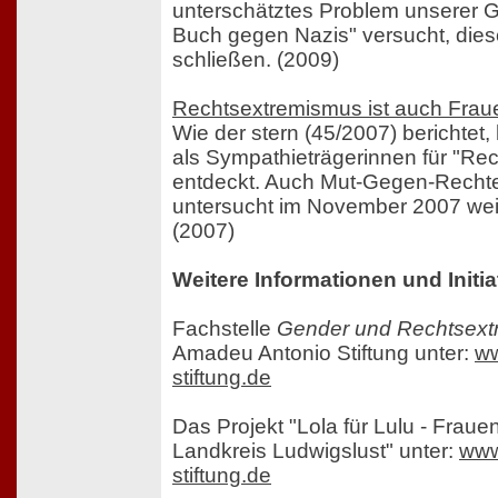
unterschätztes Problem unserer G
Buch gegen Nazis" versucht, die
schließen. (2009)
Rechtsextremismus ist auch Fra
Wie der stern (45/2007) berichtet
als Sympathieträgerinnen für "Re
entdeckt. Auch Mut-Gegen-Recht
untersucht im November 2007 wei
(2007)
Weitere Informationen und Init
Fachstelle
Gender und Rechtsex
Amadeu Antonio Stiftung unter:
ww
stiftung.de
Das Projekt "Lola für Lulu - Fraue
Landkreis Ludwigslust" unter:
www
stiftung.de