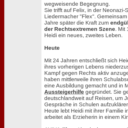
wegweisende Begegnung.
Sie trifft auf Felix, in der Neonaz
Liedermacher "Flex". Gemeinsam m
Jahre später die Kraft zum
endgül
der Rechtsextremen Szene
. Mit
Heidi ein neues, zweites Leben.
Heute
Mit 24 Jahren entschließt sich Hei
ihres vorherigen Lebens niederz
Kampf gegen Rechts aktiv anzuge
haben mittlerweile ihren Schulabs
eine Ausbildung gemacht und in 
Aussteigerhilfe
gegründet. Sie g
deutschlandweit auf Reisen, um J
Gespräche in Schulen aufzukläre
Heute lebt Heidi mit ihrer Familie
arbeitet als Erzieherin in einem Ki