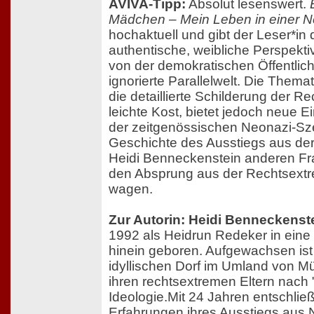
AVIVA-Tipp:
Absolut lesenswert.
Mädchen – Mein Leben in einer N
hochaktuell und gibt der Leser*in 
authentische, weibliche Perspektiv
von der demokratischen Öffentlic
ignorierte Parallelwelt. Die Them
die detaillierte Schilderung der R
leichte Kost, bietet jedoch neue Ei
der zeitgenössischen Neonazi-Sze
Geschichte des Ausstiegs aus de
Heidi Benneckenstein anderen F
den Absprung aus der Rechtsext
wagen.
Zur Autorin: Heidi Benneckenst
1992 als Heidrun Redeker in eine
hinein geboren. Aufgewachsen ist 
idyllischen Dorf im Umland von 
ihren rechtsextremen Eltern nach 
Ideologie.Mit 24 Jahren entschließ
Erfahrungen ihres Ausstiegs aus