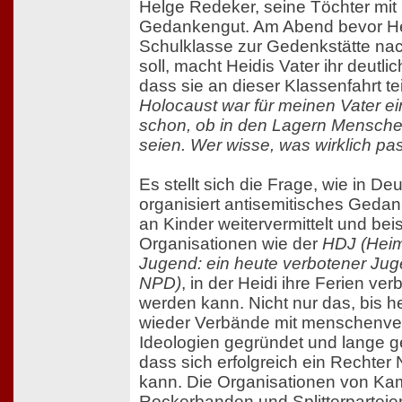
Helge Redeker, seine Töchter mi
Gedankengut. Am Abend bevor Heid
Schulklasse zur Gedenkstätte na
soll, macht Heidis Vater ihr deutlic
dass sie an dieser Klassenfahrt t
Holocaust war für meinen Vater e
schon, ob in den Lagern Mensche
seien. Wer wisse, was wirklich pas
Es stellt sich die Frage, wie in De
organisiert antisemitisches Geda
an Kinder weitervermittelt und bei
Organisationen wie der
HDJ (Heim
Jugend: ein heute verbotener Ju
NPD)
, in der Heidi ihre Ferien ver
werden kann. Nicht nur das, bis 
wieder Verbände mit menschenv
Ideologien gegründet und lange g
dass sich erfolgreich ein Rechte
kann. Die Organisationen von Ka
Rockerbanden und Splitterparteie