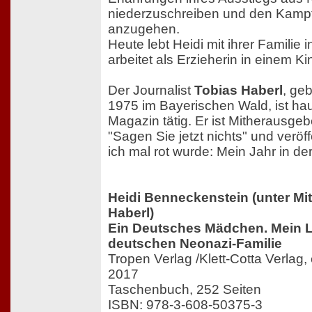
niederzuschreiben und den Kampf
anzugehen.
Heute lebt Heidi mit ihrer Familie
arbeitet als Erzieherin in einem Ki
Der Journalist
Tobias Haberl
, ge
1975 im Bayerischen Wald, ist ha
Magazin tätig. Er ist Mitherausge
"Sagen Sie jetzt nichts" und veröf
ich mal rot wurde: Mein Jahr in der
Heidi Benneckenstein (unter Mit
Haberl)
Ein Deutsches Mädchen. Mein L
deutschen Neonazi-Familie
Tropen Verlag /Klett-Cotta Verlag
2017
Taschenbuch, 252 Seiten
ISBN: 978-3-608-50375-3