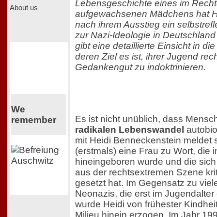
Lebensgeschichte eines im Recht
About us
aufgewachsenen Mädchens hat H
nach ihrem Ausstieg ein selbstrefl
zur Nazi-Ideologie in Deutschland
gibt eine detaillierte Einsicht in di
deren Ziel es ist, ihrer Jugend re
Gedankengut zu indoktrinieren.
We
Es ist nicht unüblich, dass Mens
remember
radikalen Lebenswandel
autobio
mit Heidi Benneckenstein meldet s
(erstmals) eine Frau zu Wort, die 
hineingeboren wurde und die sich
aus der rechtsextremen Szene kri
gesetzt hat. Im Gegensatz zu vie
Neonazis, die erst im Jugendalter
wurde Heidi von frühester Kindheit
Milieu hinein erzogen. Im Jahr 19