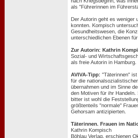
nach Kriegsbeginn, was ihn
als "Führerinnen im Führerst
Der Autorin geht es weniger 
konnten. Kompisch untersucht
Gesundheitswesen, die Konzen
unterschiedlichen Ebenen für
Zur Autorin: Kathrin Komp
Sozial- und Wirtschaftsgesch
als freie Autorin in Hamburg.
AVIVA-Tipp:
"Täterinnen" is
für die nationalsozialistisch
übernahmen und im Sinne des 
den Motiven für ihr Handeln.
bitter ist wohl die Feststel
größtenteils "normale" Frauen
Gehorsam antizipierten.
Täterinnen. Frauen im Nati
Kathrin Kompisch
Böhlau Verlag, erschienen O