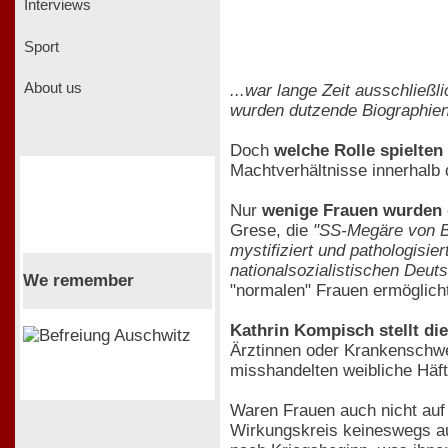
Interviews
Sport
About us
...war lange Zeit ausschließl
wurden dutzende Biographien
Doch
welche Rolle spielten
Machtverhältnisse innerhalb 
Nur
wenige Frauen wurden d
Grese, die
"SS-Megäre von B
mystifiziert und pathologisie
nationalsozialistischen Deut
We remember
"normalen" Frauen ermöglich
Kathrin Kompisch stellt di
Ärztinnen oder Krankenschwe
misshandelten weibliche Häftl
Waren Frauen auch nicht auf 
Wirkungskreis keineswegs au