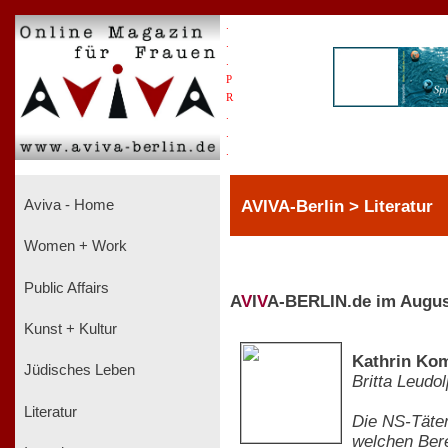
.
.
.
P
R
.
.
.
AVIVA-Berlin > Literatur
Aviva - Home
Women + Work
Public Affairs
A
V
I
V
A-BERLIN.de im Augus
Kunst + Kultur
Kathrin Kom
Jüdisches Leben
Britta Leudo
Literatur
Die NS-Täter
welchen Bere