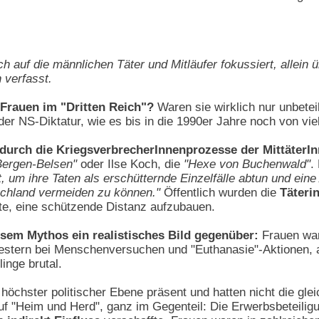
ich auf die männlichen Täter und Mitläufer fokussiert, allei
 verfasst.
 Frauen im "Dritten Reich"?
Waren sie wirklich nur unbetei
der NS-Diktatur, wie es bis in die 1990er Jahre noch von v
urch die KriegsverbrecherInnenprozesse der MittäterInn
ergen-Belsen"
oder Ilse Koch, die
"Hexe von Buchenwald"
.
rt, um ihre Taten als erschütternde Einzelfälle abtun und ei
schland vermeiden zu können."
Öffentlich wurden die
Täteri
te, eine schützende Distanz aufzubauen.
esem Mythos ein realistisches Bild gegenüber:
Frauen ware
stern bei Menschenversuchen und "Euthanasie"-Aktionen, 
inge brutal.
höchster politischer Ebene präsent und hatten nicht die glei
f "Heim und Herd", ganz im Gegenteil: Die Erwerbsbeteiligu