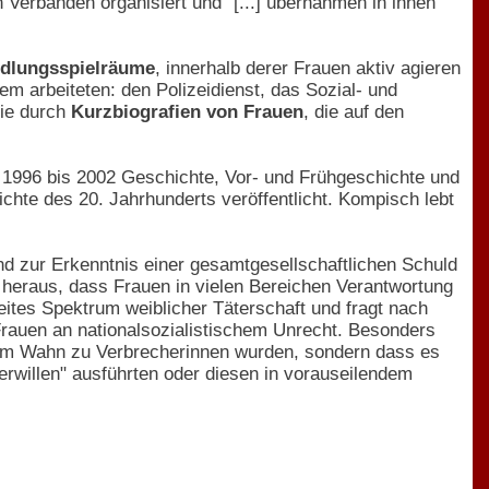
 Verbänden organisiert und "[...] übernahmen in ihnen
ndlungsspielräume
, innerhalb derer Frauen aktiv agieren
m arbeiteten: den Polizeidienst, das Sozial- und
die durch
Kurzbiografien von Frauen
, die auf den
 1996 bis 2002 Geschichte, Vor- und Frühgeschichte und
chte des 20. Jahrhunderts veröffentlicht. Kompisch lebt
nd zur Erkenntnis einer gesamtgesellschaftlichen Schuld
ch heraus, dass Frauen in vielen Bereichen Verantwortung
eites Spektrum weiblicher Täterschaft und fragt nach
 Frauen an nationalsozialistischem Unrecht. Besonders
aftem Wahn zu Verbrecherinnen wurden, sondern dass es
rerwillen" ausführten oder diesen in vorauseilendem