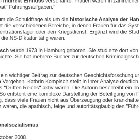
en
indirekt Einfluss
verschaffte. Frauen waren in zahlreichen
aat" Führungsaufgaben."
um die Schuldfrage als um die
historische Analyse der Ha
 die verschiedenen Bereiche, in denen Frauen für das Syste
trationslager oder den Kriegsdienst. Ergänzt wird die Stu
 die NS-Diktatur tätig waren.
isch
wurde 1973 in Hamburg geboren. Sie studierte dort von
ichte. Sie hat mehrere Bücher zur deutschen Kriminalgeschi
t ein wichtiger Beitrag zur deutschen Geschichtsforschung u
en Vergehen. Kathrin Kompisch stellt in ihrer Analyse deutli
"Dritten Reichs" aktiv waren. Die Autorin beschreibt ein br
 So entsteht eine komplexe Darstellung der Beteiligung von
lung, dass viele Frauen nicht aus Überzeugung oder krankh
 waren, die apathisch, feige und autoritätsgläubig den "Füh
onalsozialismus
ktober 2008