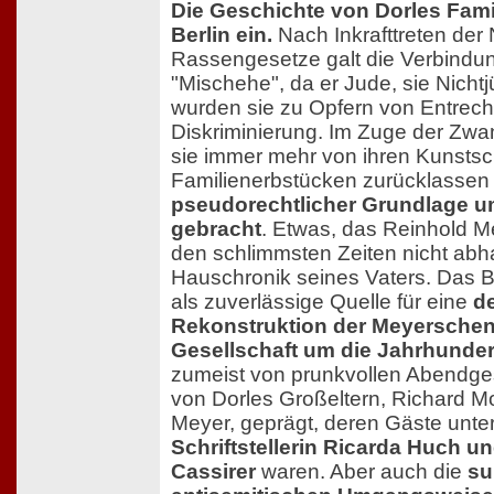
Die Geschichte von Dorles Famil
Berlin ein.
Nach Inkrafttreten der
Rassengesetze galt die Verbindun
"Mischehe", da er Jude, sie Nicht
wurden sie zu Opfern von Entrec
Diskriminierung. Im Zuge der Z
sie immer mehr von ihren Kunsts
Familienerbstücken zurücklasse
pseudorechtlicher Grundlage u
gebracht
. Etwas, das Reinhold M
den schlimmsten Zeiten nicht ab
Hauschronik seines Vaters. Das B
als zuverlässige Quelle für eine
de
Rekonstruktion der Meyerschen
Gesellschaft um die Jahrhunde
zumeist von prunkvollen Abendge
von Dorles Großeltern, Richard Mo
Meyer, geprägt, deren Gäste unte
Schriftstellerin Ricarda Huch un
Cassirer
waren. Aber auch die
su