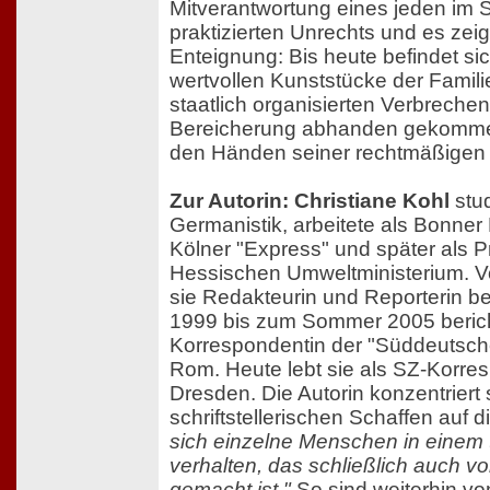
Mitverantwortung eines jeden im
praktizierten Unrechts und es zeig
Enteignung: Bis heute befindet sic
wertvollen Kunststücke der Famili
staatlich organisierten Verbrechen
Bereicherung abhanden gekommen
den Händen seiner rechtmäßigen
Zur Autorin: Christiane Kohl
stud
Germanistik, arbeitete als Bonne
Kölner "Express" und später als 
Hessischen Umweltministerium. V
sie Redakteurin und Reporterin be
1999 bis zum Sommer 2005 berichte
Korrespondentin der "Süddeutsch
Rom. Heute lebt sie als SZ-Korres
Dresden. Die Autorin konzentriert 
schriftstellerischen Schaffen auf
sich einzelne Menschen in einem 
verhalten, das schließlich auch 
gemacht ist."
So sind weiterhin vo