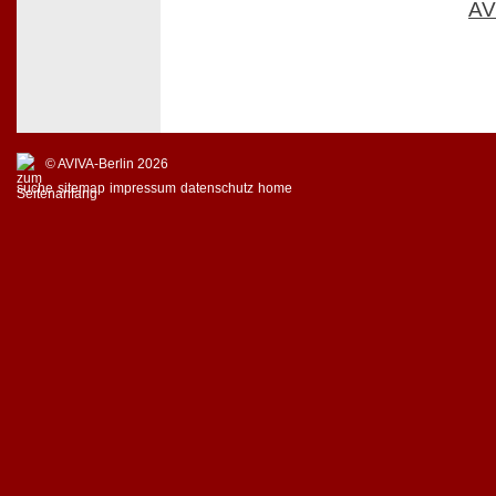
AV
© AVIVA-Berlin 2026
suche
sitemap
impressum
datenschutz
home