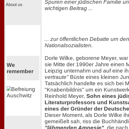
Spuren einer jüdischen Familie und
About us
wichtigen Beitrag ...
... zur öffentlichen Debatte um d
Nationalsozialisten.
Dorle Wilke, geborene Meyer, war 
sie Mitte der 1990er Jahre eine
We
Leipzig unternahm und auf eine i
remember
vertraute"
Büste eines kleinen Jun
Tatsächlich handelte es sich bei 
"Knabenbildnis" um ein Kunstwerk
Reinhold Meyer,
Sohn eines jüd
Literaturprofessors und Kunst
eines der Gründer der Deutsch
Dieser Moment, als Dorle Wilke ih
gemeißelt sah, riss die Buchhändl
"lähmenden Amnesie"
, die nac