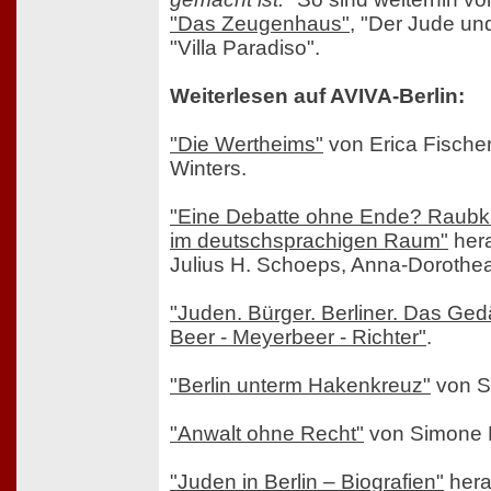
"Das Zeugenhaus"
, "Der Jude u
"Villa Paradiso".
Weiterlesen auf AVIVA-Berlin:
"Die Wertheims"
von Erica Fische
Winters.
"Eine Debatte ohne Ende? Raubku
im deutschsprachigen Raum"
her
Julius H. Schoeps, Anna-Dorothe
"Juden. Bürger. Berliner. Das Ged
Beer - Meyerbeer - Richter"
.
"Berlin unterm Hakenkreuz"
von Sv
"Anwalt ohne Recht"
von Simone L
"Juden in Berlin – Biografien"
hera