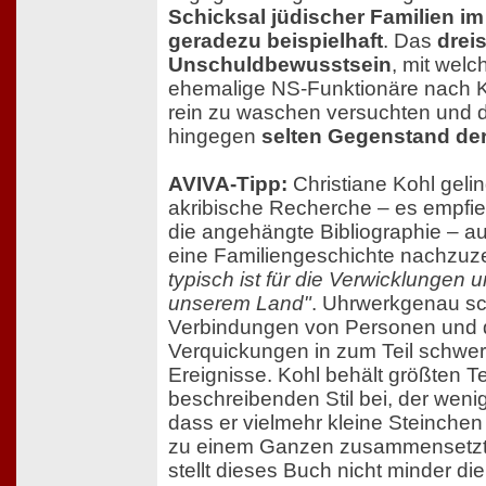
Schicksal jüdischer Familien im
geradezu beispielhaft
. Das
dreis
Unschuldbewusstsein
, mit welc
ehemalige NS-Funktionäre nach 
rein zu waschen versuchten und da
hingegen
selten Gegenstand der 
AVIVA-Tipp:
Christiane Kohl gelin
akribische Recherche – es empfiehl
die angehängte Bibliographie – a
eine Familiengeschichte nachzuz
typisch ist für die Verwicklungen 
unserem Land"
. Uhrwerkgenau sch
Verbindungen von Personen und 
Verquickungen in zum Teil schwe
Ereignisse. Kohl behält größten Te
beschreibenden Stil bei, der wenig
dass er vielmehr kleine Steinchen
zu einem Ganzen zusammensetzt
stellt dieses Buch nicht minder di