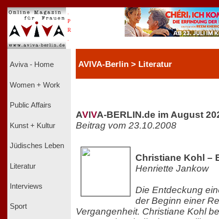
.
P
R
.
AVIVA-Berlin > Literatur
Aviva - Home
Women + Work
Public Affairs
A
V
I
V
A-BERLIN.de im August 20
Beitrag vom 23.10.2008
Kunst + Kultur
Jüdisches Leben
Christiane Kohl – 
Literatur
Henriette Jankow
Interviews
Die Entdeckung ein
der Beginn einer Re
Sport
Vergangenheit. Christiane Kohl beg