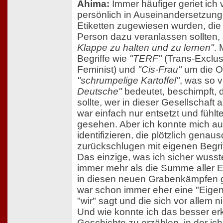
Ahima:
Immer häufiger geriet ich v
persönlich in Auseinandersetzung
Etiketten zugewiesen wurden, die m
Person dazu veranlassen sollten, 
Klappe zu halten und zu lernen"
. 
Begriffe wie
"TERF"
(Trans-Exclus
Feminist) und
"Cis-Frau"
um die Oh
"schrumpelige Kartoffel"
, was so v
Deutsche"
bedeutet, beschimpft, d
sollte, wer in dieser Gesellschaft 
war einfach nur entsetzt und fühlte
gesehen. Aber ich konnte mich au
identifizieren, die plötzlich genaus
zurückschlugen mit eigenen Begrif
Das einzige, was ich sicher wusste
immer mehr als die Summe aller Et
in diesen neuen Grabenkämpfen 
war schon immer eher eine "Eigene
"wir" sagt und die sich vor allem ni
Und wie konnte ich das besser erk
Geschichte zu erzählen, in der i