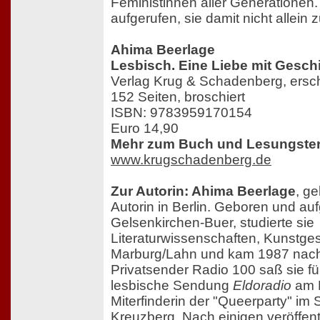
Feministinnen aller Generationen. 
aufgerufen, sie damit nicht allein 
Ahima Beerlage
Lesbisch. Eine Liebe mit Gesch
Verlag Krug & Schadenberg, ersc
152 Seiten, broschiert
ISBN: 9783959170154
Euro 14,90
Mehr zum Buch und Lesungster
www.krugschadenberg.de
Zur Autorin: Ahima Beerlage
, ge
Autorin in Berlin. Geboren und a
Gelsenkirchen-Buer, studierte sie
Literaturwissenschaften, Kunstgesc
Marburg/Lahn und kam 1987 nach 
Privatsender Radio 100 saß sie für
lesbische Sendung
Eldoradio
am M
Miterfinderin der "Queerparty" im 
Kreuzberg. Nach einigen veröffent