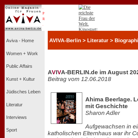
.
P
R
.
AVIVA-Berlin > Literatur > Biograph
Aviva - Home
Women + Work
Public Affairs
A
V
I
V
A-BERLIN.de im August 20
Beitrag vom 12.06.2018
Kunst + Kultur
Jüdisches Leben
Ahima Beerlage. L
Literatur
mit Geschichte
Sharon Adler
Interviews
Aufgewachsen in ei
Sport
katholischen Elternhaus war ihr C