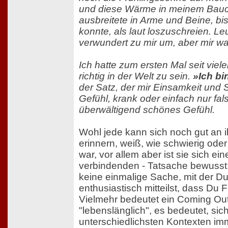
und diese Wärme in meinem Bauch
ausbreitete in Arme und Beine, bis
konnte, als laut loszuschreien. Le
verwundert zu mir um, aber mir wa
Ich hatte zum ersten Mal seit viel
richtig in der Welt zu sein.
»Ich bi
der Satz, der mir Einsamkeit un
Gefühl, krank oder einfach nur fal
überwältigend schönes Gefühl.
Wohl jede kann sich noch gut an 
erinnern, weiß, wie schwierig oder
war, vor allem aber ist sie sich ein
verbindenden - Tatsache bewusst:
keine einmalige Sache, mit der Du
enthusiastisch mitteilst, dass Du F
Vielmehr bedeutet ein Coming Out
"lebenslänglich", es bedeutet, sic
unterschiedlichsten Kontexten im