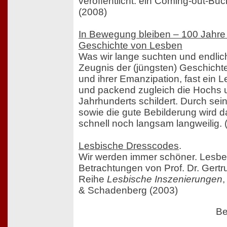
veröffentlicht: ein Coming-out-Buc
(2008)
In Bewegung bleiben – 100 Jahre P
Geschichte von Lesben
Was wir lange suchten und endlic
Zeugnis der (jüngsten) Geschicht
und ihrer Emanzipation, fast ein L
und packend zugleich die Hochs u
Jahrhunderts schildert. Durch sei
sowie die gute Bebilderung wird 
schnell noch langsam langweilig. 
Lesbische Dresscodes
.
Wir werden immer schöner. Lesbe
Betrachtungen von Prof. Dr. Gertr
Reihe
Lesbische Inszenierungen
,
& Schadenberg (2003)
Be