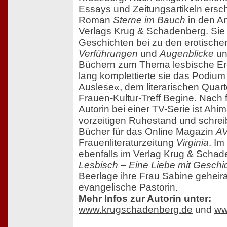
Essays und Zeitungsartikeln ersch
Roman
Sterne im Bauch
in den A
Verlags Krug & Schadenberg. Sie 
Geschichten bei zu den erotische
Verführungen
und
Augenblicke
un
Büchern zum Thema lesbische Ero
lang komplettierte sie das Podium
Auslese«, dem literarischen Quarte
Frauen-Kultur-Treff
Begine
. Nach 
Autorin bei einer TV-Serie ist Ahim
vorzeitigen Ruhestand und schreibt
Bücher für das Online Magazin
AV
Frauenliteraturzeitung
Virginia
. Im
ebenfalls im Verlag Krug & Schad
Lesbisch – Eine Liebe mit Geschi
Beerlage ihre Frau Sabine geheira
evangelische Pastorin.
Mehr Infos zur Autorin unter:
www.krugschadenberg.de
und
ww