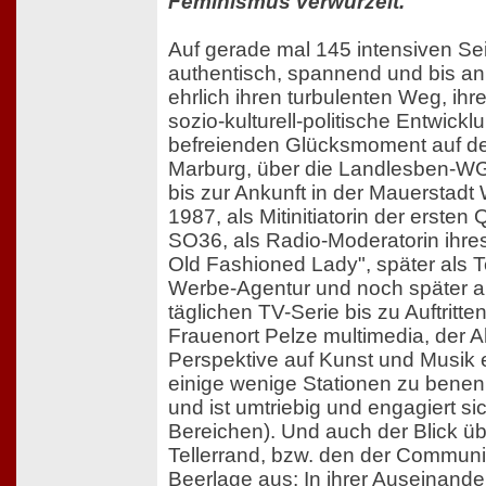
Feminismus verwurzelt."
Auf gerade mal 145 intensiven Sei
authentisch, spannend und bis a
ehrlich ihren turbulenten Weg, ihr
sozio-kulturell-politische Entwick
befreienden Glücksmoment auf de
Marburg, über die Landlesben-WG
bis zur Ankunft in der Mauerstadt 
1987, als Mitinitiatorin der ersten
SO36, als Radio-Moderatorin ihr
Old Fashioned Lady", später als Te
Werbe-Agentur und noch später als
täglichen TV-Serie bis zu Auftritt
Frauenort Pelze multimedia, der 
Perspektive auf Kunst und Musik e
einige wenige Stationen zu bene
und ist umtriebig und engagiert sic
Bereichen). Und auch der Blick ü
Tellerrand, bzw. den der Communi
Beerlage aus: In ihrer Auseinand