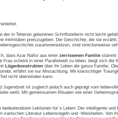
rarbeitet.
e der in Teheran geborenen Schriftstellerin nicht leicht gefa
he Intimitäten preiszugeben. Die Geschichte, die sie erzählt
n Lebensgeschichte zusammensetzen, sind streckenweise se
ch, dass Azar Nafisi aus einer
zerrissenen Familie
stammt –
rau scheint in einer Parallelwelt zu leben, biegt sich die Wi
mit
Lügenkonstrukten
über ihr Leben die ganze Familie. Obw
ebt, erfährt sie nur Missachtung. Mit klarsichtiger Traurig
 Tod nicht überwinden kann.
d Jugendzeit ist zugleich jedoch auch geprägt vom liebevolle
 Seite weiß. Mit gemeinsamen Ritualen wie einer Geheimspr
ie bedeutendsten Lektionen für´s Leben: Der intelligente un
 iranischen Literatur Lebensregeln und -Weisheiten. Von ihm 