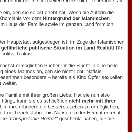
atten mit der intellektuellen Oberschicht Teherans statt.
 ein, den sie selbst erlebt hat. Wenn die Autorin die
 Khomeinis vor dem
Hintergrund der Islamischen
im Haus der Familie sowie im ganzen Land förmlich
n der Hauptstadt aufgestiegen ist, im Zuge der Islamischen
 gefährliche politische Situation im Land Realität für
politisch aktiv.
unächst ermöglichen Bücher ihr die Flucht in eine heile
ag eines Mannes an, den sie nicht liebt. Nafisis
eserInnen besonders – bereits als Kind Opfer sexuellen
 weiter.
ne Familie mit ihrer großen Liebe. Hat sie nun also
 hängt, kann sie es schließlich
nicht mehr mit ihrer
. Um ihren Kindern ein besseres Leben zu ermöglichen,
ert noch viele Jahre, bis Nafisi fern der Heimat erkennt,
eine
"transportable Heimat"
geschenkt haben, die die