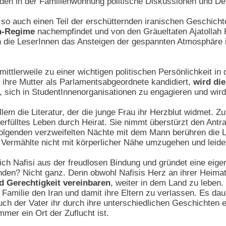
inden in der Familienwohnung politische Diskussionen und Deb
ng so auch einen Teil der erschütternden iranischen Geschichte
h-Regime
nachempfindet und von den Gräueltaten Ajatollah
n die LeserInnen das Ansteigen der gespannten Atmosphäre 
 mittlerweile zu einer wichtigen politischen Persönlichkeit i
d ihre Mutter als Parlamentsabgeordnete kandidiert,
wird die
t, sich in StudentInnenorganisationen zu engagieren und wird 
allem die Literatur, der die junge Frau ihr Herzblut widmet. Z
n erfülltes Leben durch Heirat. Sie nimmt überstürzt den Antr
folgenden verzweifelten Nächte mit dem Mann berühren die L
 Vermählte nicht mit körperlicher Nähe umzugehen und leidet
sich Nafisi aus der freudlosen Bindung und gründet eine eige
nden? Nicht ganz. Denn obwohl Nafisis Herz an ihrer Heimat
d Gerechtigkeit vereinbaren
, weiter in dem Land zu leben
er Familie den Iran und damit ihre Eltern zu verlassen. Es dau
uch der Vater ihr durch ihre unterschiedlichen Geschichten 
mmer ein Ort der Zuflucht ist.