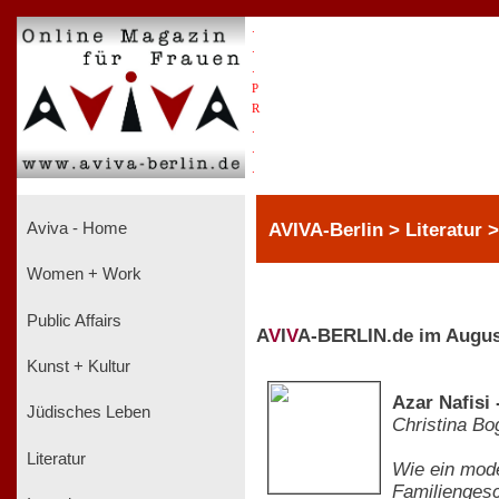
.
.
.
P
R
.
.
.
AVIVA-Berlin > Literatur 
Aviva - Home
Women + Work
Public Affairs
A
V
I
V
A-BERLIN.de im Augus
Kunst + Kultur
Azar Nafisi
Jüdisches Leben
Christina Bo
Literatur
Wie ein mode
Familiengesc