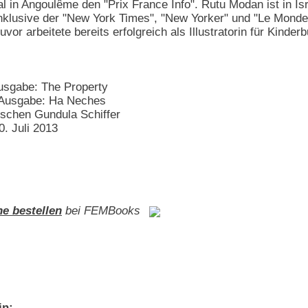
l in Angoulême den "Prix France Info". Rutu Modan ist in Isra
nklusive der "New York Times", "New Yorker" und "Le Monde"
vor arbeitete bereits erfolgreich als Illustratorin für Kinder
Ausgabe: The Property
n Ausgabe: Ha Neches
schen Gundula Schiffer
0. Juli 2013
ne bestellen
bei FEMBooks
in: