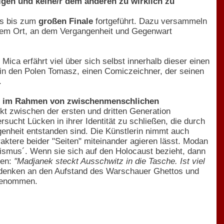
olgen und keine/r dem anderen zu wirklich zu
is bis zum
großen Finale
fortgeführt. Dazu versammeln
inem Ort, an dem Vergangenheit und Gegenwart
Mica erfährt viel über sich selbst innerhalb dieser einen
h in den Polen Tomasz, einen Comiczeichner, der seinen
.
men im Rahmen von zwischenmenschlichen
kt zwischen der ersten und dritten Generation
sucht Lücken in ihrer Identität zu schließen, die durch
enheit entstanden sind. Die Künstlerin nimmt auch
ktere beider "Seiten" miteinander agieren lässt. Modan
tismus´. Wenn sie sich auf den Holocaust bezieht, dann
ken:
"Madjanek steckt Ausschwitz in die Tasche. Ist viel
Gedenken an den Aufstand des Warschauer Ghettos und
tgenommen.