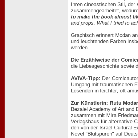
Ihren cineastischen Stil, der
zusammengearbeitet, wodurch 
to make the book almost lik
and props. What I tried to ach
Graphisch erinnert Modan an
und leuchtenden Farben insbe
werden.
Die Erzählweise der Comicau
die Liebesgeschichte sowie 
AVIVA-Tipp:
Der Comicautorin
Umgang mit traumatischen Erl
Lesenden in leichter, oft a
Zur Künstlerin: Rutu Moda
Bezalel Academy of Art and 
zusammen mit Mira Friedmann,
Verlagshaus für alternative 
den von der Israel Cultural 
Novel "Blutspuren" auf Deuts