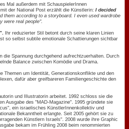
dieses Mal außerdem mit SchauspielerInnen
it der National Post erzählt die Künstlerin:
I decided
ted them according to a storyboard. I even used wardrobe
ey were real people".
".
Ihr reduzierter Stil betont durch seine klaren Linien
t so selbst subtile emotionale Schattierungen sichtbar
n die Spannung durchgehend aufrechtzuerhalten. Durch
esselnde Balance zwischen Komödie und Drama.
ige Themen um Identität, Generationskonflikte und den
lexen, dafür aber greifbareren Familiengeschichte den
orin und Illustratorin arbeitet. 1992 schloss sie die
chen Ausgabe des "MAD-Magazine". 1995 gründete sie
us", ein israelisches KünstlerInnenkollektiv und
ionale Bekanntheit erlangte. Seit 2005 gehört sie zu
orragenden Künstlern Israels". 2008 wurde ihre Graphic
e Ausgabe bekam im Frühling 2008 beim renommierten