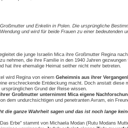
Großmutter und Enkelin in Polen. Die ursprüngliche Best
 Wendung und wird für beide Frauen zu einer bedeutenden u
gleitet die junge Israelin Mica ihre Großmutter Regina nach
 zu nehmen, die ihre Familie in den 1940 Jahren gezwungen 
nd hat ihre ehemalige Heimat seither nicht mehr betreten.
tel wird Regina von einem
Geheimnis aus ihrer Vergangenh
eine erschreckende Entdeckung macht. Doch anstatt diese mit
m ursprünglichen Grund der Reise wissen.
en ihrer Großmutter unternimmt Mica eigene Nachforschu
ei von dem undurchsichtigen und penetranten Avram, ein Freun
t die ganze Wahrheit sagen und das ist noch lange kei
 "Das Erbe" stammt von Michaela Modan (Rutu Modans Mutter