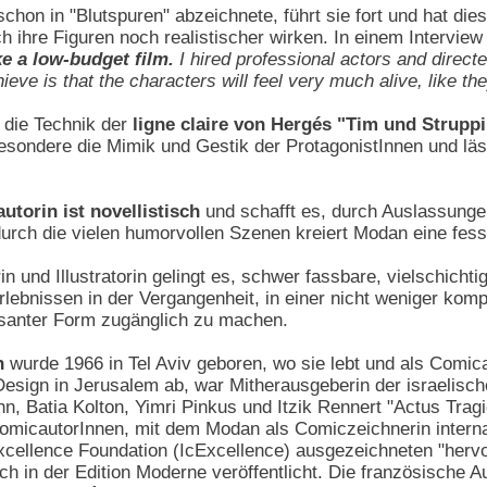
 schon in "Blutspuren" abzeichnete, führt sie fort und hat 
ihre Figuren noch realistischer wirken. In einem Interview m
e a low-budget film.
I hired professional actors and direc
ieve is that the characters will feel very much alive, like th
 die Technik der
ligne claire von Hergés "Tim und Struppi
sondere die Mimik und Gestik der ProtagonistInnen und läss
torin ist novellistisch
und schafft es, durch Auslassunge
durch die vielen humorvollen Szenen kreiert Modan eine f
 und Illustratorin gelingt es, schwer fassbare, vielschicht
ebnissen in der Vergangenheit, in einer nicht weniger komp
müsanter Form zugänglich zu machen.
n
wurde 1966 in Tel Aviv geboren, wo sie lebt und als Comicaut
Design in Jerusalem ab, war Mitherausgeberin der israelis
 Batia Kolton, Yimri Pinkus und Itzik Rennert "Actus Tragic
ComicautorInnen, mit dem Modan als Comiczeichnerin internat
Excellence Foundation (IcExcellence) ausgezeichneten "herv
ch in der Edition Moderne veröffentlicht. Die französisch