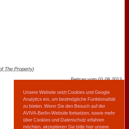
of The Property
)
Beitrag vom 01.08.2013
Unsere Website setzt Cookies und Google
Analytics ein, um bestmögliche Funktionalität
AVIVA-Redaktion
zu bieten. Wenn Sie den Besuch auf der
AVIVA-Berlin-Website fortsetzen, sowie mehr
Teilen
über Cookies und Datenschutz erfahren
möchten, akzeptieren Sie bitte hier unsere