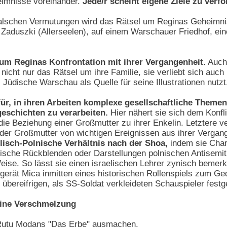
eimnisse voreinander.
Jede/r scheint eigene Ziele zu verf
 falschen Vermutungen wird das Rätsel um Reginas Geheimn
u Zaduszki (Allerseelen), auf einem Warschauer Friedhof, e
n um Reginas Konfrontation mit ihrer Vergangenheit.
Auch 
nicht nur das Rätsel um ihre Familie, sie verliebt sich auc
Jüdische Warschau als Quelle für seine Illustrationen nutzt
für, in ihren Arbeiten komplexe gesellschaftliche The
eschichten zu verarbeiten.
Hier nähert sie sich dem Konfli
ie Beziehung einer Großmutter zu ihrer Enkelin. Letztere ver
er Großmutter von wichtigen Ereignissen aus ihrer Vergang
lisch-Polnische Verhältnis nach der Shoa,
indem sie Chara
tische Rückblenden oder Darstellungen polnischen Antisemi
Weise. So lässt sie einen israelischen Lehrer zynisch bemer
 gerät Mica inmitten eines historischen Rollenspiels zum 
 übereifrigen, als SS-Soldat verkleideten Schauspieler fes
eine Verschmelzung
 Rutu Modans "Das Erbe" ausmachen.