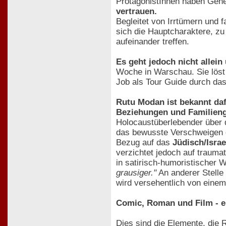
ProtagonistInnen haben Geh
vertrauen.
Begleitet von Irrtümern und
sich die Hauptcharaktere, z
aufeinander treffen.
Es geht jedoch nicht allei
Woche in Warschau. Sie löst 
Job als Tour Guide durch das 
Rutu Modan ist bekannt da
Beziehungen und Familieng
Holocaustüberlebender über d
das bewusste Verschweigen d
Bezug auf das
Jüdisch/Israe
verzichtet jedoch auf trauma
in satirisch-humoristischer 
grausiger."
An anderer Stelle
wird versehentlich von einem
Comic, Roman und Film - 
Dies sind die Elemente, die