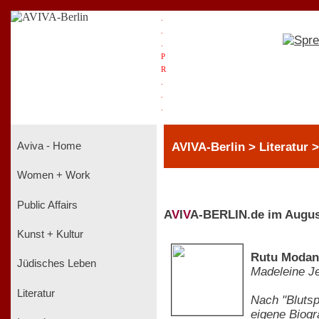
.
.
.
P
R
.
.
.
AVIVA-Berlin > Literatur 
Aviva - Home
Women + Work
Public Affairs
A
V
I
V
A-BERLIN.de im Augus
Kunst + Kultur
Rutu Modan
Jüdisches Leben
Madeleine J
Literatur
Nach "Blutsp
eigene Biogr