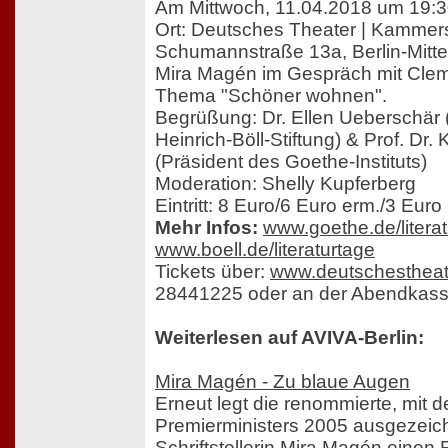
Am Mittwoch, 11.04.2018 um 19:3
Ort: Deutsches Theater | Kammer
Schumannstraße 13a, Berlin-Mitte
Mira Magén im Gespräch mit Cle
Thema "Schöner wohnen".
Begrüßung: Dr. Ellen Ueberschär 
Heinrich-Böll-Stiftung) & Prof. Dr
(Präsident des Goethe-Instituts)
Moderation: Shelly Kupferberg
Eintritt: 8 Euro/6 Euro erm./3 Euro 
Mehr Infos:
www.goethe.de/litera
www.boell.de/literaturtage
Tickets über:
www.deutschestheat
28441225 oder an der Abendkass
Weiterlesen auf AVIVA-Berlin:
Mira Magén - Zu blaue Augen
Erneut legt die renommierte, mit 
Premierministers 2005 ausgezeich
Schriftstellerin Mira Magén einen