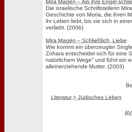
Mira Magén – Als ihre Engel schli
Die israelische Schriftstellerin Mi
Geschichte von Moria, die ihren M
ihr Leben liebt, bis sie sich in ei
verliebt. (2006)
Mira Magén – Schließlich, Liebe
Wie kommt ein überzeugter Singl
Zohara entscheidet sich für eine
natürlichem Wege" und führt ein e
alleinerziehende Mutter. (2003)
Be
Literatur > Jüdisches Leben
AV