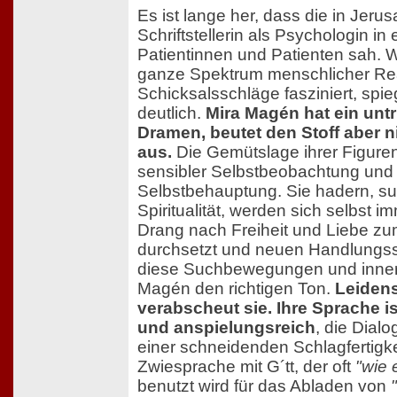
Es ist lange her, dass die in Jeru
Schriftstellerin als Psychologin 
Patientinnen und Patienten sah. W
ganze Spektrum menschlicher Re
Schicksalsschläge fasziniert, spieg
deutlich.
Mira Magén hat ein unt
Dramen, beutet den Stoff aber n
aus.
Die Gemütslage ihrer Figure
sensibler Selbstbeobachtung und 
Selbstbehauptung. Sie hadern, su
Spiritualität, werden sich selbst i
Drang nach Freiheit und Liebe z
durchsetzt und neuen Handlungssp
diese Suchbewegungen und inner
Magén den richtigen Ton.
Leiden
verabscheut sie. Ihre Sprache i
und anspielungsreich
, die Dial
einer schneidenden Schlagfertigke
Zwiesprache mit G´tt, der oft
"wie
benutzt wird für das Abladen von