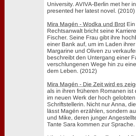
University. AVIVA-Berlin met her i
presented her latest novel. (2010)
Mira Magén - Wodka und Brot
Ein
Rechtsanwalt bricht seine Karriere
Fischer. Seine Frau gibt ihre hoch
einer Bank auf, um im Laden ihrer 
Margarine und Oliven zu verkauf
beschreibt den Untergang einer Fa
verschlungenen Wege hin zu eine
dem Leben. (2012)
Mira Magén - Die Zeit wird es zei
als in ihren früheren Romanen ist
im neuen Werk der hoch gelobten 
Schriftstellerin. Nicht nur Anna, di
lässt Magén erzählen, sondern auc
und Mike, deren junger Angestellt
Tante Sara kommen zur Sprache.