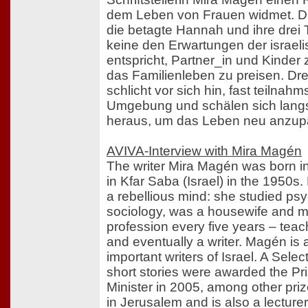
dem Leben von Frauen widmet. D
die betagte Hannah und ihre drei
keine den Erwartungen der israel
entspricht, Partner_in und Kinder
das Familienleben zu preisen. Dr
schlicht vor sich hin, fast teilnahm
Umgebung und schälen sich lang
heraus, um das Leben neu anzup
AVIVA-Interview with Mira Magén
The writer Mira Magén was born in
in Kfar Saba (Israel) in the 1950
a rebellious mind: she studied ps
sociology, was a housewife and m
profession every five years – teac
and eventually a writer. Magén is
important writers of Israel. A Sele
short stories were awarded the Pri
Minister in 2005, among other pri
in Jerusalem and is also a lecture