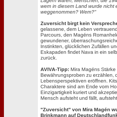
Lagern waren, Menschen, die 19
wem in diesem Land wurde nicht 
weggenommen? Wem?"
Zuversicht birgt kein Versprech
gelassene, dem Leben vertrauend
Parcours, den Magéns Romanheldin
gewundener, überraschungsreicher
Instinkten, glücklichen Zufällen u
Eskapaden findet Nava in ein se
zurück.
AVIVA-Tipp:
Mira Magéns Stärke b
Bewährungsproben zu erzählen, 
Lebensperspektiven eröffnen. Kitsc
Charaktere sind am Ende vom Ho
Einzigartigkeit kuriert und akzepti
Mensch aufsteht und fällt, aufsteht 
"Zuversicht" von Mira Magén wu
Brinkmann auf Deutschlandfunk 