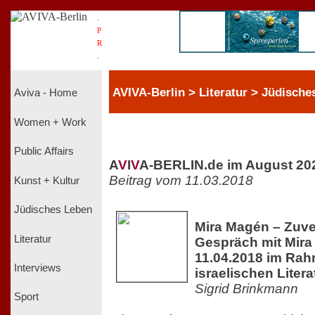
.
P
R
.
AVIVA-Berlin > Literatur > Jüdische
Aviva - Home
Women + Work
Public Affairs
A
V
I
V
A-BERLIN.de im August 20
Beitrag vom 11.03.2018
Kunst + Kultur
Jüdisches Leben
Mira Magén – Zuve
Literatur
Gespräch mit Mir
11.04.2018 im Rah
Interviews
israelischen Liter
Sigrid Brinkmann
Sport