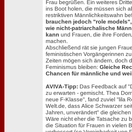
Frau begrüßen. Ein weiteres Drit
ins Boot holen, die müssen sich a
restriktiven Männlichkeitswahn be
brauchen jedoch "role models", 
wie nicht-patriarchalische Män
kann
und Frauen, die ihre Forder
machen.
Abschließend rät sie jungen Frauen
feministischen Vorgängerinnen zu
Zeiten mögen sich ändern, doch d
Feminismus bleiben:
Gleiche Rec
Chancen für männliche und we
AVIVA-Tipp:
Das Feedback auf "D
zu erwarten - gemischt. Thea Dorn
neue F-Klasse", fand zuviel "lila 
Welt.de, dass Alice Schwarzer seit
Jahren, unverändert" die gleichen 
Wäre nicht eher die Tatsache zu 
die Situation für Frauen in vielen
verbessert (so Vereinbarkeit von F