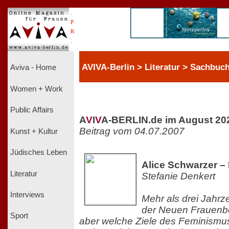
.
P
R
.
AVIVA-Berlin > Literatur > Sachbuc
Aviva - Home
Women + Work
Public Affairs
A
V
I
V
A-BERLIN.de im August 20
Beitrag vom 04.07.2007
Kunst + Kultur
Jüdisches Leben
Alice Schwarzer – 
Literatur
Stefanie Denkert
Interviews
Mehr als drei Jahrz
der Neuen Frauenb
Sport
aber welche Ziele des Feminismus