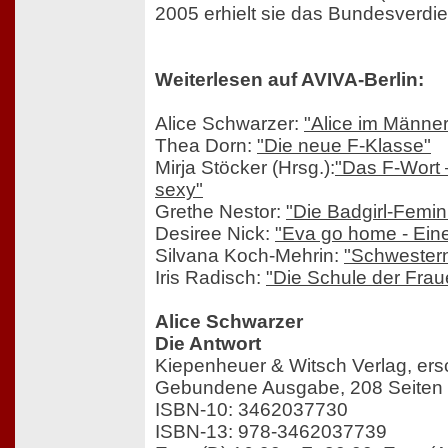
2005 erhielt sie das Bundesverdie
Weiterlesen auf AVIVA-Berlin:
Alice Schwarzer:
"Alice im Männer
Thea Dorn:
"Die neue F-Klasse"
Mirja Stöcker (Hrsg.):
"Das F-Wort 
sexy"
Grethe Nestor:
"Die Badgirl-Femini
Desiree Nick:
"Eva go home - Eine 
Silvana Koch-Mehrin:
"Schwester
Iris Radisch:
"Die Schule der Frau
Alice Schwarzer
Die Antwort
Kiepenheuer & Witsch Verlag, ers
Gebundene Ausgabe, 208 Seiten
ISBN-10: 3462037730
ISBN-13: 978-3462037739