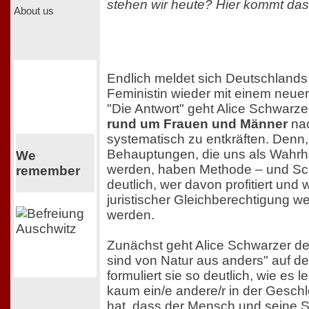
stehen wir heute? Hier kommt das 
About us
Endlich meldet sich Deutschland
Feministin wieder mit einem neue
"Die Antwort" geht Alice Schwarz
rund um Frauen und Männer
nac
systematisch zu entkräften. Denn
Behauptungen, die uns als Wahrhe
We
werden, haben Methode – und Sc
remember
deutlich, wer davon profitiert und 
juristischer Gleichberechtigung wei
werden.
Zunächst geht Alice Schwarzer d
sind von Natur aus anders" auf d
formuliert sie so deutlich, wie es lei
kaum ein/e andere/r in der Gesch
hat, dass der Mensch und seine S