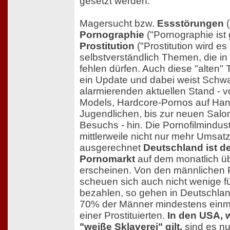
gesetzt werden.
Magersucht bzw.
Essstörungen
(
Pornographie
("Pornographie ist 
Prostitution
("Prostitution wird e
selbstverständlich Themen, die in 
fehlen dürfen. Auch diese "alte
ein Update und dabei weist Schwa
alarmierenden aktuellen Stand - 
Models, Hardcore-Pornos auf Ha
Jugendlichen, bis zur neuen Salon
Besuchs - hin. Die Pornofilmindus
mittlerweile nicht nur mehr Umsat
ausgerechnet
Deutschland ist de
Pornomarkt
auf dem monatlich 
erscheinen. Von den männlichen
scheuen sich auch nicht wenige f
bezahlen, so gehen in Deutschla
70% der Männer mindestens einma
einer Prostituierten.
In den USA, w
"weiße Sklaverei" gilt,
sind es n