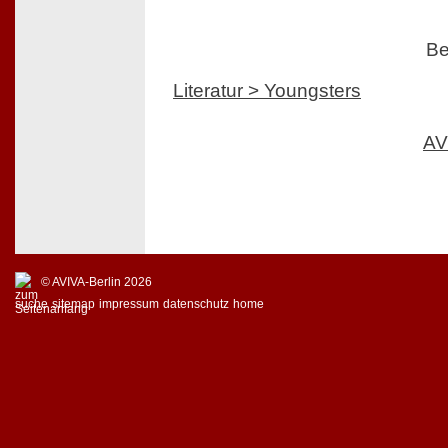
Be
Literatur > Youngsters
AV
© AVIVA-Berlin 2026
suche
sitemap
impressum
datenschutz
home