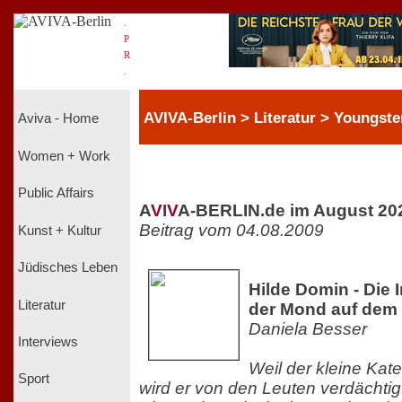
.
P
R
.
AVIVA-Berlin > Literatur > Youngste
Aviva - Home
Women + Work
Public Affairs
A
V
I
V
A-BERLIN.de im August 20
Beitrag vom 04.08.2009
Kunst + Kultur
Jüdisches Leben
Hilde Domin - Die I
Literatur
der Mond auf dem
Daniela Besser
Interviews
Weil der kleine Kate
Sport
wird er von den Leuten verdächtig