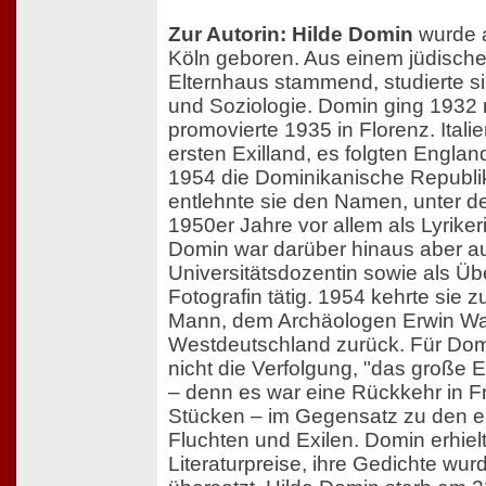
Zur Autorin: Hilde Domin
wurde a
Köln geboren. Aus einem jüdischen
Elternhaus stammend, studierte si
und Soziologie. Domin ging 1932 
promovierte 1935 in Florenz. Itali
ersten Exilland, es folgten Engla
1954 die Dominikanische Republik
entlehnte sie den Namen, unter d
1950er Jahre vor allem als Lyrike
Domin war darüber hinaus aber au
Universitätsdozentin sowie als Üb
Fotografin tätig. 1954 kehrte sie
Mann, dem Archäologen Erwin Wal
Westdeutschland zurück. Für Dom
nicht die Verfolgung, "das große 
– denn es war eine Rückkehr in Fre
Stücken – im Gegensatz zu den 
Fluchten und Exilen. Domin erhiel
Literaturpreise, ihre Gedichte wu