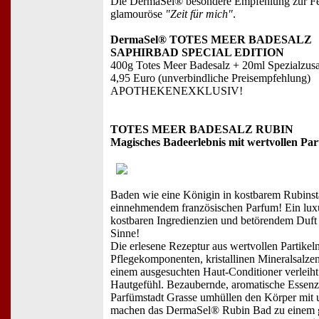
Die DermaSel® besondere Empfehlung zur Fest
glamouröse
"Zeit für mich"
.
DermaSel® TOTES MEER BADESALZ
SAPHIRBAD SPECIAL EDITION
400g Totes Meer Badesalz + 20ml Spezialzu
4,95 Euro (unverbindliche Preisempfehlung)
APOTHEKENEXKLUSIV!
TOTES MEER BADESALZ RUBIN
Magisches Badeerlebnis mit wertvollen Par
Baden wie eine Königin in kostbarem Rubinst
einnehmendem französischen Parfum! Ein luxu
kostbaren Ingredienzien und betörendem Duft
Sinne!
Die erlesene Rezeptur aus wertvollen Partikel
Pflegekomponenten, kristallinen Mineralsalz
einem ausgesuchten Haut-Conditioner verleiht e
Hautgefühl. Bezaubernde, aromatische Essenz
Parfümstadt Grasse umhüllen den Körper mit 
machen das DermaSel® Rubin Bad zu einem g