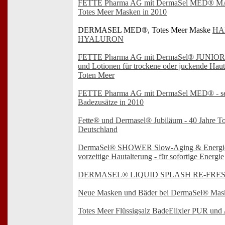
FETTE Pharma AG mit DermaSel MED® M
Totes Meer Masken in 2010
DERMASEL MED®, Totes Meer Maske
HA
HYALURON
FETTE Pharma AG mit DermaSel® JUNIOR - 
und Lotionen für trockene oder juckende Haut
Toten Meer
FETTE Pharma AG mit DermaSel MED® - sec
Badezusätze in 2010
Fette® und Dermasel® Jubiläum - 40 Jahre To
Deutschland
DermaSel® SHOWER Slow-Aging & Energie 
vorzeitige Hautalterung - für sofortige Energie
DERMASEL® LIQUID SPLASH RE-FRE
Neue Masken und Bäder bei DermaSel® Mas
Totes Meer Flüssigsalz BadeElixier PUR und A