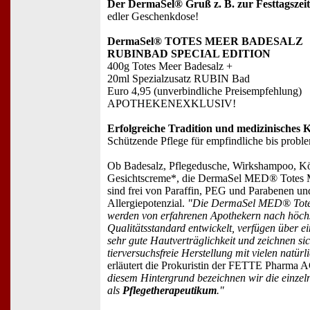
Der DermaSel® Gruß z. B. zur Festtagszeit
edler Geschenkdose!
DermaSel® TOTES MEER BADESALZ
RUBINBAD SPECIAL EDITION
400g Totes Meer Badesalz +
20ml Spezialzusatz RUBIN Bad
Euro 4,95 (unverbindliche Preisempfehlung)
APOTHEKENEXKLUSIV!
Erfolgreiche Tradition und medizinisches
Schützende Pflege für empfindliche bis probl
Ob Badesalz, Pflegedusche, Wirkshampoo, Kö
Gesichtscreme*, die DermaSel MED® Totes 
sind frei von Paraffin, PEG und Parabenen und
Allergiepotenzial.
"Die DermaSel MED® Totes
werden von erfahrenen Apothekern nach höch
Qualitätsstandard entwickelt, verfügen über ei
sehr gute Hautverträglichkeit und zeichnen si
tierversuchsfreie Herstellung mit vielen natürl
erläutert die Prokuristin der FETTE Pharma
diesem Hintergrund bezeichnen wir die einzel
als
Pflegetherapeutikum
."