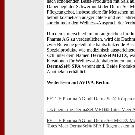
nach schonenden Basis-Produkten mit Salz au
Dabei liegt der Schwerpunkt der DermaSel 
Pflegeangebot, insbesondere für Menschen mi
betont kosmetisch ausgerichtete und seit Jahre
spricht mehr den Wellness-Anspruch der Verb
Um den Unterschied im umfangreichen Produ
Pharma AG zu verdeutlichen, wird die Dach
zwei Bereiche geteilt: die hautschützende Basi
Spezialprodukte wie medizinisch ausgerichtet
sich unter dem Namen
DermaSel MED®
, wä
Kreationen für Wellness-LiebhaberInnen nun
DermaSel® SPA
vereint sind. Beide Produkt
Apotheken erhältlich.
Weiterlesen auf AVIVA-Berlin:
FETTE Pharma AG mit DermaSel® Körperc
Jetzt neu - die DermaSel MED® Totes Meer 
FETTE Pharma AG mit DermaSel MED® M
Totes Meer DermaSel® SPA Pflegemasken in