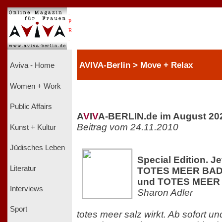
.
P
R
.
AVIVA-Berlin > Move + Relax
Aviva - Home
Women + Work
Public Affairs
A
V
I
V
A-BERLIN.de im August 20
Beitrag vom 24.11.2010
Kunst + Kultur
Jüdisches Leben
Special Edition. J
Literatur
TOTES MEER BAD
und TOTES MEER
Interviews
Sharon Adler
Sport
totes meer salz wirkt. Ab sofort u