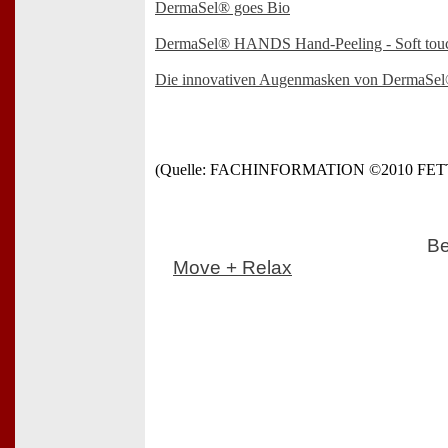
DermaSel® goes Bio
DermaSel® HANDS Hand-Peeling - Soft tou
Die innovativen Augenmasken von DermaSe
(Quelle: FACHINFORMATION ©2010 FE
Be
Move + Relax