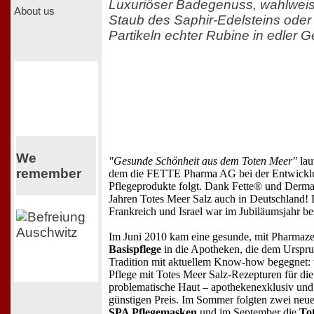
Luxuriöser Badegenuss, wahlweis
About us
Staub des Saphir-Edelsteins oder 
Partikeln echter Rubine in edler
We
"Gesunde Schönheit aus dem Toten Meer"
lau
remember
dem die FETTE Pharma AG bei der Entwicklun
Pflegeprodukte folgt. Dank Fette® und Dermase
Jahren Totes Meer Salz auch in Deutschland!
Frankreich und Israel war im Jubiläumsjahr be
Im Juni 2010 kam eine gesunde, mit Pharmaze
Basispflege
in die Apotheken, die dem Ursprun
Tradition mit aktuellem Know-how begegnet: vi
Pflege mit Totes Meer Salz-Rezepturen für die
problematische Haut – apothekenexklusiv un
günstigen Preis. Im Sommer folgten zwei neu
SPA Pflegemasken
und im September die
To