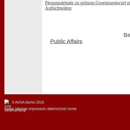
Plenumsdebatte zu grünem Gesetzesentwurf ei
Aufsichtsräten
Be
Public Affairs
© AVIVA-Berlin 2026
suche
sitemap
impressum
datenschutz
home