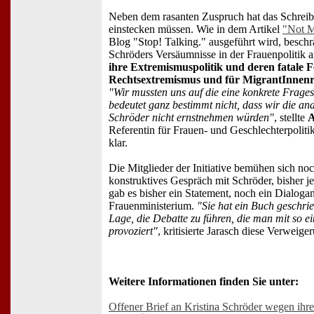
Neben dem rasanten Zuspruch hat das Schreib
einstecken müssen. Wie in dem Artikel
"Not M
Blog "Stop! Talking." ausgeführt wird, beschrä
Schröders Versäumnisse in der Frauenpolitik 
ihre Extremismuspolitik und deren fatale F
Rechtsextremismus und für MigrantInnenre
"Wir mussten uns auf die eine konkrete Frages
bedeutet ganz bestimmt nicht, dass wir die an
Schröder nicht ernstnehmen würden"
, stellte
A
Referentin für Frauen- und Geschlechterpoliti
klar.
Die Mitglieder der Initiative bemühen sich n
konstruktives Gespräch mit Schröder, bisher 
gab es bisher ein Statement, noch ein Dialog
Frauenministerium.
"Sie hat ein Buch geschrieb
Lage, die Debatte zu führen, die man mit so 
provoziert"
, kritisierte Jarasch diese Verweige
Weitere Informationen finden Sie unter:
Offener Brief an Kristina Schröder wegen i