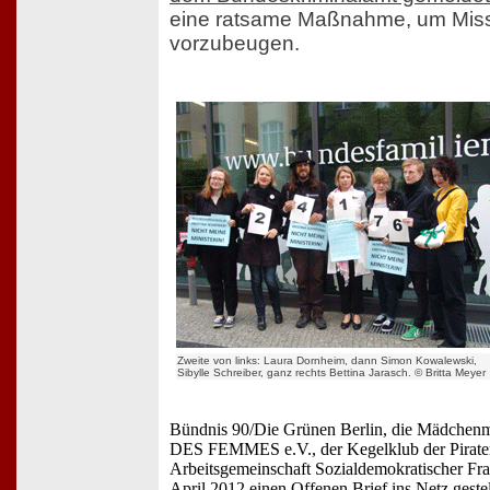
eine ratsame Maßnahme, um Mis
vorzubeugen.
Zweite von links: Laura Dornheim, dann Simon Kowalewski,
Sibylle Schreiber, ganz rechts Bettina Jarasch. © Britta Meyer
Bündnis 90/Die Grünen Berlin, die Mädchen
DES FEMMES e.V., der Kegelklub der Piraten
Arbeitsgemeinschaft Sozialdemokratischer Fr
April 2012 einen Offenen Brief ins Netz geste