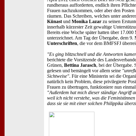
rundheraus aufforderten, endlich ihren Pflicht
Frauen nachzukommen, oder aber den Posten 
räumen. Das Schreiben, welches unter ander
Künast
und
Monika Lazar
zu seinen Erstunte
innerhalb kürzester Zeit gewaltige Unterstütz
Bereits eine Woche später hatten über 17.000
unterzeichnet. Am Tag der Übergabe, dem 9.
Unterschriften
, die vor dem BMFSFJ überrei
"Es ging blitzschnell und die Antworten kam
berichtete die Vorsitzende des Landesverband
Grünen,
Bettina Jarasch
, bei der Übergabe. 
gelesen und bemängelt vor allem seine
"unrefl
Sichtweise"
. Für eine Ministerin sei die Orga
natürlich kein Problem, diese privilegierte Pos
Frauen zu übertragen, funktioniere nun einmal 
"Außerdem hat mich dieser ständige Angriff au
weil ich nicht verstehe, was die Feministinnen
dass sie sie mit einer solchen Philippika überz