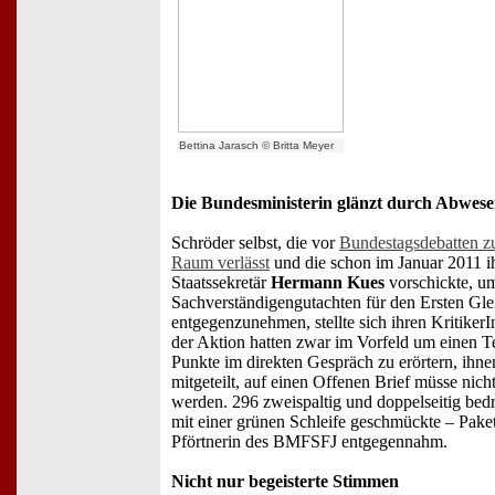
Bettina Jarasch © Britta Meyer
Die Bundesministerin glänzt durch Abwese
Schröder selbst, die vor
Bundestagsdebatten z
Raum verlässt
und die schon im Januar 2011 i
Staatssekretär
Hermann Kues
vorschickte, u
Sachverständigengutachten für den Ersten Glei
entgegenzunehmen, stellte sich ihren KritikerI
der Aktion hatten zwar im Vorfeld um einen T
Punkte im direkten Gespräch zu erörtern, ihne
mitgeteilt, auf einen Offenen Brief müsse nich
werden. 296 zweispaltig und doppelseitig bedr
mit einer grünen Schleife geschmückte – Paket
Pförtnerin des BMFSFJ entgegennahm.
Nicht nur begeisterte Stimmen