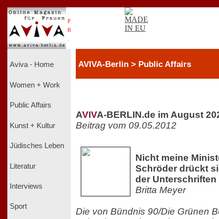
.
P
R
.
AVIVA-Berlin > Public Affairs
Aviva - Home
Women + Work
Public Affairs
A
V
I
V
A-BERLIN.de im August 20
Beitrag vom 09.05.2012
Kunst + Kultur
Jüdisches Leben
Nicht meine Ministe
Literatur
Schröder drückt s
der Unterschriften
Interviews
Britta Meyer
Sport
Die von Bündnis 90/Die Grünen Be