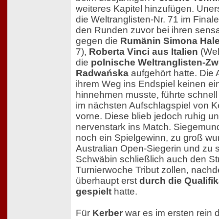
weiteres Kapitel hinzufügen. Une
die Weltranglisten-Nr. 71 im Finale 
den Runden zuvor bei ihren sensa
gegen die
Rumänin Simona Hal
7),
Roberta Vinci aus Italien
(Welt
die
polnische Weltranglisten-Zw
Radwańska
aufgehört hatte. Die 
ihrem Weg ins Endspiel keinen ei
hinnehmen musste, führte schnell 
im nächsten Aufschlagspiel von K
vorne. Diese blieb jedoch ruhig u
nervenstark ins Match. Siegemund
noch ein Spielgewinn, zu groß wu
Australian Open-Siegerin und zu 
Schwäbin schließlich auch den S
Turnierwoche Tribut zollen, nachd
überhaupt erst
durch die Qualifik
gespielt
hatte.
Für
Kerber
war es im ersten rein 