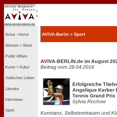
.
P
R
.
AVIVA-Berlin > Sport
Aviva - Home
Women + Work
Public Affairs
A
V
I
V
A-BERLIN.de im August 20
Beitrag vom 28.04.2016
Kunst + Kultur
Jüdisches Leben
Erfolgreiche Titelv
Literatur
Angelique Kerber
Tennis Grand Prix 
Interviews
Sylvia Rochow
Sport
Konstanz, Selbstvertrauen und Kl