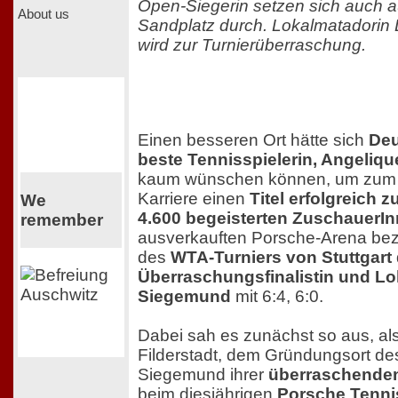
Open-Siegerin setzen sich auch a
About us
Sandplatz durch. Lokalmatadorin
wird zur Turnierüberraschung.
Einen besseren Ort hätte sich
Deu
beste Tennisspielerin, Angeliqu
kaum wünschen können, um zum er
Karriere einen
Titel erfolgreich z
We
4.600 begeisterten ZuschauerI
remember
ausverkauften Porsche-Arena bez
des
WTA-Turniers von Stuttgart
Überraschungsfinalistin und L
Siegemund
mit 6:4, 6:0.
Dabei sah es zunächst so aus, als
Filderstadt, dem Gründungsort de
Siegemund ihrer
überraschenden
beim diesjährigen
Porsche Tenni