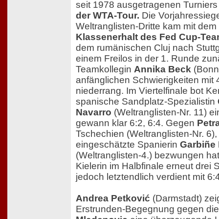
seit 1978 ausgetragenen Turniers
der WTA-Tour.
Die Vorjahressieg
Weltranglisten-Dritte kam mit dem 
Klassenerhalt des Fed Cup-Te
dem rumänischen Cluj nach Stuttg
einem Freilos in der 1. Runde zun
Teamkollegin
Annika Beck
(Bonn)
anfänglichen Schwierigkeiten mit 4
niederrang. Im Viertelfinale bot K
spanische Sandplatz-Spezialistin
Navarro
(Weltranglisten-Nr. 11) e
gewann klar 6:2, 6:4. Gegen
Petr
Tschechien (Weltranglisten-Nr. 6), 
eingeschätzte Spanierin
Garbiñe
(Weltranglisten-4.) bezwungen hat
Kielerin im Halbfinale erneut drei 
jedoch letztendlich verdient mit 6:4
Andrea Petković
(Darmstadt) zeig
Erstrunden-Begegnung gegen die