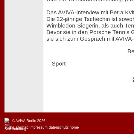
Das AVIVA-Interview mit Petra Kvi
Die 22-jährige Tschechin ist sowo
Wimbledon-Siegerin, als auch Ten
Bevor sie in den Porsche Tennis Gra
sie sich zum Gespräch mit AVIVA-B
Be
Sport
© AVIVA-Berlin 2026
suche
sitemap
impressum
datenschutz
home