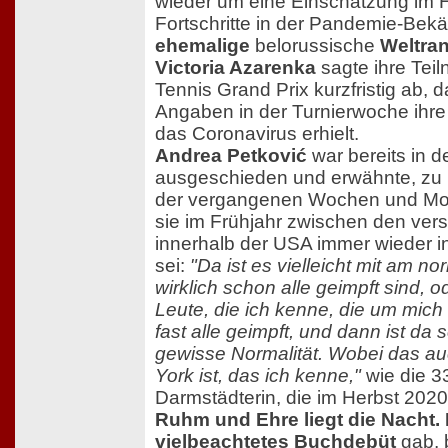
wieder um eine Einschätzung im H
Fortschritte in der Pandemie-Bek
ehemalige
belorussische
Weltran
Victoria Azarenka
sagte ihre Te
Tennis Grand Prix kurzfristig ab, 
Angaben in der Turnierwoche ihre
das Coronavirus erhielt.
Andrea Petković
war bereits in d
ausgeschieden und erwähnte, zu 
der vergangenen Wochen und Mon
sie im Frühjahr zwischen den ver
innerhalb der USA immer wieder 
sei:
"Da ist es vielleicht mit am no
wirklich schon alle geimpft sind, 
Leute, die ich kenne, die um mich
fast alle geimpft, und dann ist da
gewisse Normalität. Wobei das a
York ist, das ich kenne,"
wie die 33
Darmstädterin, die im Herbst 2020
Ruhm und Ehre liegt die Nacht.
vielbeachtetes Buchdebüt
gab, 