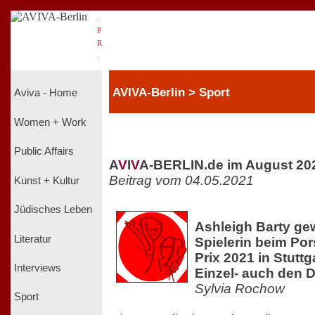
.
P
R
.
AVIVA-Berlin > Sport
Aviva - Home
Women + Work
Public Affairs
A
V
I
V
A-BERLIN.de im August 20
Beitrag vom 04.05.2021
Kunst + Kultur
Jüdisches Leben
Ashleigh Barty gew
Literatur
Spielerin beim Po
Prix 2021 in Stutt
Interviews
Einzel- auch den D
Sylvia Rochow
Sport