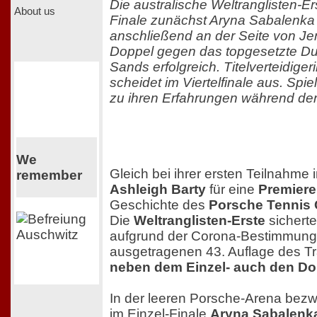
Die australische Weltranglisten-E
About us
Finale zunächst Aryna Sabalenka 
anschließend an der Seite von Je
Doppel gegen das topgesetzte D
Sands erfolgreich. Titelverteidiger
scheidet im Viertelfinale aus. Spi
zu ihren Erfahrungen während de
We
Gleich bei ihrer ersten Teilnahme i
remember
Ashleigh Barty
für eine
Premiere
Geschichte des
Porsche Tennis 
Die
Weltranglisten-Erste
sicherte
aufgrund der Corona-Bestimmun
ausgetragenen 43. Auflage des Tra
neben dem Einzel- auch den Dop
In der leeren Porsche-Arena bezwa
im Einzel-Finale
Aryna Sabalenk