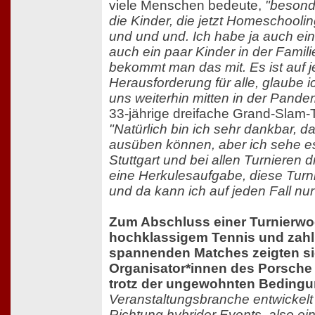
viele Menschen bedeute,
"besonde
die Kinder, die jetzt Homeschoo
und und und. Ich habe ja auch ei
auch ein paar Kinder in der Famili
bekommt man das mit. Es ist auf j
Herausforderung für alle, glaube i
uns weiterhin mitten in der Pande
33-jährige dreifache Grand-Slam-Ti
"Natürlich bin ich sehr dankbar, d
ausüben können, aber ich sehe es 
Stuttgart und bei allen Turnieren 
eine Herkulesaufgabe, diese Turni
und da kann ich auf jeden Fall nu
Zum Abschluss einer Turnierwo
hochklassigem Tennis und zahl
spannenden Matches zeigten si
Organisator*innen des Porsche 
trotz der ungewohnten Bedingu
Veranstaltungsbranche entwickelt
Richtung hybrider Events, also ei