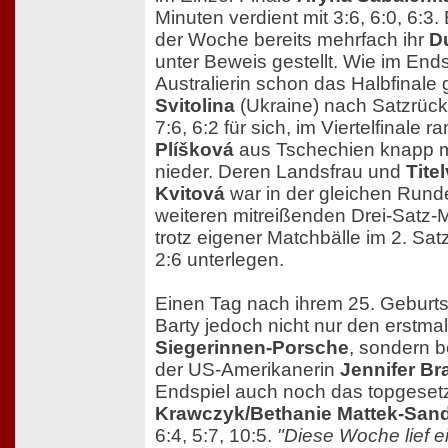
Minuten verdient mit 3:6, 6:0, 6:3. 
der Woche bereits mehrfach ihr
D
unter Beweis gestellt. Wie im Ends
Australierin schon das Halbfinal
Svitolina
(Ukraine) nach Satzrück
7:6, 6:2 für sich, im Viertelfinale r
Plíšková
aus Tschechien knapp mit
nieder. Deren Landsfrau und
Tite
Kvitová
war in der gleichen Run
weiteren mitreißenden Drei-Satz-
trotz eigener Matchbälle im 2. Satz
2:6 unterlegen.
Einen Tag nach ihrem 25. Geburtst
Barty jedoch nicht nur den erstmal
Siegerinnen-Porsche
, sondern 
der US-Amerikanerin
Jennifer Br
Endspiel auch noch das topgese
Krawczyk/Bethanie Mattek-San
6:4, 5:7, 10:5.
"Diese Woche lief 