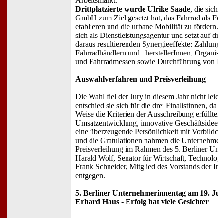
Arbeitsmarkt.
Drittplatzierte wurde Ulrike Saade
, die sic
GmbH zum Ziel gesetzt hat, das Fahrrad als 
etablieren und die urbane Mobilität zu förder
sich als Dienstleistungsagentur und setzt auf 
daraus resultierenden Synergieeffekte: Zahl
Fahrradhändlern und –herstellerInnen, Organ
und Fahrradmessen sowie Durchführung von 
Auswahlverfahren und Preisverleihung
Die Wahl fiel der Jury in diesem Jahr nicht l
entschied sie sich für die drei Finalistinnen, 
Weise die Kriterien der Ausschreibung erfüllte
Umsatzentwicklung, innovative Geschäftsidee,
eine überzeugende Persönlichkeit mit Vorbildc
und die Gratulationen nahmen die Unternehme
Preisverleihung im Rahmen des 5. Berliner U
Harald Wolf, Senator für Wirtschaft, Technolo
Frank Schneider, Mitglied des Vorstands der In
entgegen.
5. Berliner Unternehmerinnentag am 19. J
Erhard Haus - Erfolg hat viele Gesichter