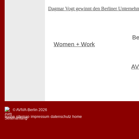
Dagmar Vogt gewinnt den Berliner Unternehm
Be
Women + Work
AV
© AVIVA-Berlin 2026
suche
sitemap
impressum
datenschutz
home