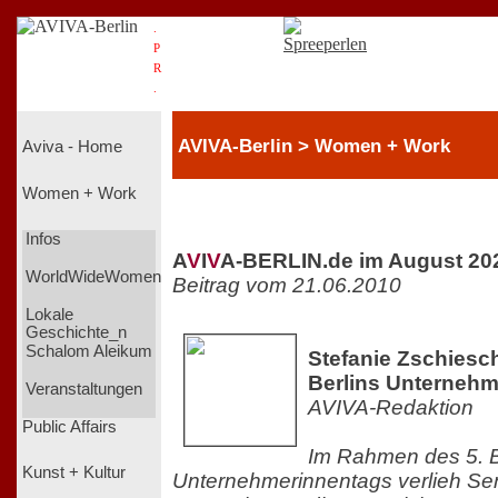
.
P
R
.
AVIVA-Berlin > Women + Work
Aviva - Home
Women + Work
Infos
A
V
I
V
A-BERLIN.de im August 20
WorldWideWomen
Beitrag vom 21.06.2010
Lokale
Geschichte_n
Schalom Aleikum
Stefanie Zschiesch
Berlins Unternehm
Veranstaltungen
AVIVA-Redaktion
Public Affairs
Im Rahmen des 5. B
Kunst + Kultur
Unternehmerinnentags verlieh Se