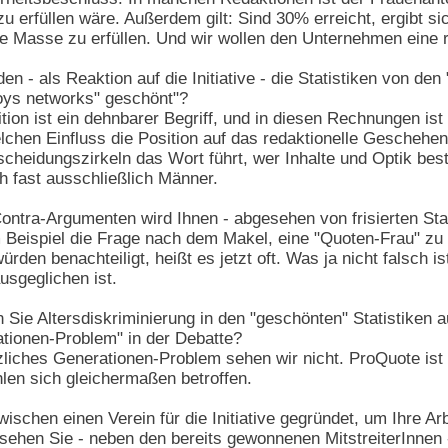
u erfüllen wäre. Außerdem gilt: Sind 30% erreicht, ergibt si
he Masse zu erfüllen. Und wir wollen den Unternehmen eine 
en - als Reaktion auf die Initiative - die Statistiken von d
boys networks" geschönt"?
ion ist ein dehnbarer Begriff, und in diesen Rechnungen is
chen Einfluss die Position auf das redaktionelle Geschehen h
eidungszirkeln das Wort führt, wer Inhalte und Optik best
 fast ausschließlich Männer.
ntra-Argumenten wird Ihnen - abgesehen von frisierten Stat
eispiel die Frage nach dem Makel, eine "Quoten-Frau" zu se
den benachteiligt, heißt es jetzt oft. Was ja nicht falsch is
usgeglichen ist.
ie Altersdiskriminierung in den "geschönten" Statistiken 
ationen-Problem" in der Debatte?
liches Generationen-Problem sehen wir nicht. ProQuote ist
hlen sich gleichermaßen betroffen.
schen einen Verein für die Initiative gegründet, um Ihre Arbe
 sehen Sie - neben den bereits gewonnenen MitstreiterInnen -