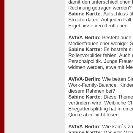
damit den unterschiedlichen 
Rechnung getragen werden?
Sabine Kartte:
Aufschluss üb
Strukturdaten. Auf jeden Fal
Ergebnisse veröffentlichen.
AVIVA-Berlin:
Besteht auch 
Medienfrauen eher weniger S
Sabine Kartte:
Es besteht si
Rollenvorbilder fehlen. Auch
Personalpolitik. Junge Fraue
widmen werden, etwa mit Me
AVIVA-Berlin:
Wie betten Sie
Work-Family-Balance, Kinderb
diesem Rahmen bei?
Sabine Kartte:
Diese Themen 
verändern wird. Weibliche C
Ehegattensplitting hat in ei
Quote aber nicht lösen.
AVIVA-Berlin:
Wie kam´s zu 
Sabine Kartte:
Das war Mehrh