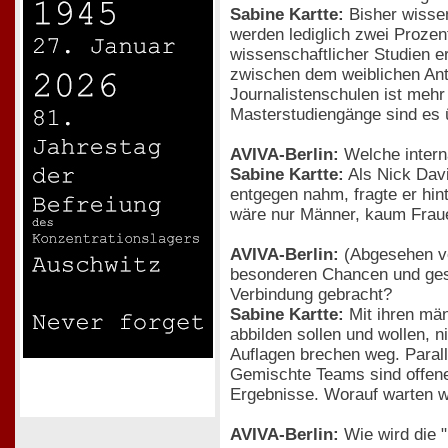
Sabine Kartte:
Bisher wisse
werden lediglich zwei Prozen
wissenschaftlicher Studien er
zwischen dem weiblichen Ante
Journalistenschulen ist mehr 
Masterstudiengänge sind es 
AVIVA-Berlin:
Welche interna
Sabine Kartte:
Als Nick Dav
entgegen nahm, fragte er hin
wäre nur Männer, kaum Fraue
AVIVA-Berlin:
(Abgesehen von
besonderen Chancen und gese
Verbindung gebracht?
Sabine Kartte:
Mit ihren män
abbilden sollen und wollen, 
Auflagen brechen weg. Paralle
Gemischte Teams sind offener
Ergebnisse. Worauf warten w
AVIVA-Berlin:
Wie wird die "