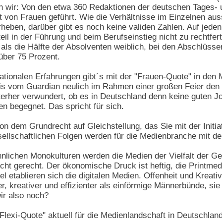
n wir: Von den etwa 360 Redaktionen der deutschen Tages-
t von Frauen geführt. Wie die Verhältnisse im Einzelnen auss
heben, darüber gibt es noch keine validen Zahlen. Auf jeden 
il in der Führung und beim Berufseinstieg nicht zu rechtfert
als die Hälfte der Absolventen weiblich, bei den Abschlüssen
über 75 Prozent.
tionalen Erfahrungen gibt´s mit der "Frauen-Quote" in den
is vom Guardian neulich im Rahmen einer großen Feier den
terher verwundert, ob es in Deutschland denn keine guten Jo
n begegnet. Das spricht für sich.
 dem Grundrecht auf Gleichstellung, das Sie mit der Initia
llschaftlichen Folgen werden für die Medienbranche mit de
nlichen Monokulturen werden die Medien der Vielfalt der Gese
nicht gerecht. Der ökonomische Druck ist heftig, die Printm
l etablieren sich die digitalen Medien. Offenheit und Kreativi
, kreativer und effizienter als einförmige Männerbünde, sie
ir also noch?
Flexi-Quote" aktuell für die Medienlandschaft in Deutschland