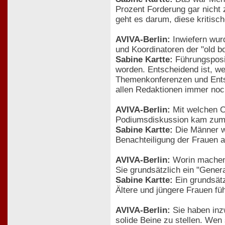
Prozent Forderung gar nicht z
geht es darum, diese kritisc
AVIVA-Berlin:
Inwiefern wurd
und Koordinatoren der "old 
Sabine Kartte:
Führungsposit
worden. Entscheidend ist, wel
Themenkonferenzen und Entsch
allen Redaktionen immer noch
AVIVA-Berlin:
Mit welchen Co
Podiumsdiskussion kam zum B
Sabine Kartte:
Die Männer wür
Benachteiligung der Frauen a
AVIVA-Berlin:
Worin machen S
Sie grundsätzlich ein "Gener
Sabine Kartte:
Ein grundsätz
Ältere und jüngere Frauen fü
AVIVA-Berlin:
Sie haben inzwi
solide Beine zu stellen. Wen