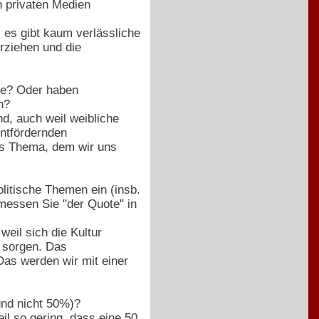
n privaten Medien
 es gibt kaum verlässliche
rziehen und die
te? Oder haben
n?
nd, auch weil weibliche
entfördernden
ges Thema, dem wir uns
litische Themen ein (insb.
messen Sie "der Quote" in
eil sich die Kultur
 sorgen. Das
Das werden wir mit einer
und nicht 50%)?
l so gering, dass eine 50