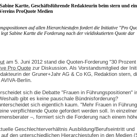
 Sabine Kartte, Geschäftsführende Redakteurin beim stern und ei
 Vereins ProQuote Medien
gspositionen auf allen Hierarchiestufen fordert die Initiative "Pro Qu
 legt Sabine Kartte die Forderung nach der vieldiskutierten Quote dar
ut
am 5. Juni 2012 stand die Quoten-Forderung "30 Prozent 
ative Pro Quote
zur Diskussion. Als Vorstandsmitglied der Initi
edakteurin der Gruner+Jahr AG & Co KG, Redaktion stern, di
 AVIVA-Berlin.
rscheidet sich die Debatte "Frauen in Führungspositionen" 
 Weshalb gibt es keine pauschale Bündnisforderung?
nterscheidet sich eigentlich kaum. "Mehr Frauen in Führungs
 eine verpflichtende Quote gefordert werden soll. In einzeln
mensberater –, formiert sich die Forderung nach einem höh
tuelle Geschlechterverhältnis Ausbildung/Berufseintritt und
auf den unterschiedlichen Hierarchiestufen in den Medien (S