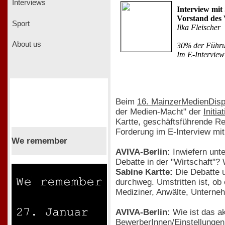
Interviews
Interview mit
Vorstand des
Sport
Ilka Fleischer
About us
30% der Führun
Im E-Interview
Beim
16. MainzerMedienDisp
der Medien-Macht" der
Initi
Kartte, geschäftsführende R
Forderung im E-Interview mit
We remember
AVIVA-Berlin:
Inwiefern unte
Debatte in der "Wirtschaft"?
Sabine Kartte:
Die Debatte u
durchweg. Umstritten ist, ob
Mediziner, Anwälte, Unterneh
AVIVA-Berlin:
Wie ist das ak
BewerberInnen/Einstellungen 