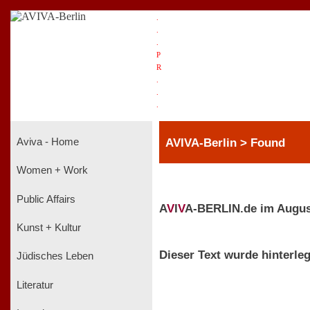
.
.
.
P
R
.
.
.
AVIVA-Berlin > Found
Aviva - Home
Women + Work
Public Affairs
A
V
I
V
A-BERLIN.de im Augus
Kunst + Kultur
Dieser Text wurde hinterleg
Jüdisches Leben
Literatur