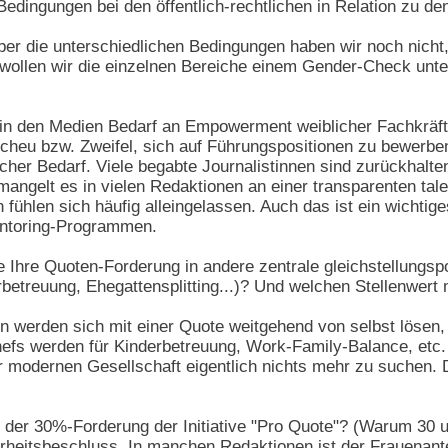
Bedingungen bei den öffentlich-rechtlichen in Relation zu de
er die unterschiedlichen Bedingungen haben wir noch nicht,
l wollen wir die einzelnen Bereiche einem Gender-Check unte
in den Medien Bedarf an Empowerment weiblicher Fachkräf
cheu bzw. Zweifel, sich auf Führungspositionen zu bewerbe
cher Bedarf. Viele begabte Journalistinnen sind zurückhalte
 mangelt es in vielen Redaktionen an einer transparenten tal
n fühlen sich häufig alleingelassen. Auch das ist ein wichti
ntoring-Programmen.
 Ihre Quoten-Forderung in andere zentrale gleichstellungspo
etreuung, Ehegattensplitting...)? Und welchen Stellenwert 
werden sich mit einer Quote weitgehend von selbst lösen, w
hefs werden für Kinderbetreuung, Work-Family-Balance, etc.
ner modernen Gesellschaft eigentlich nichts mehr zu suchen. 
der 30%-Forderung der Initiative "Pro Quote"? (Warum 30 
eitsbeschluss. In manchen Redaktionen ist der Frauenantei