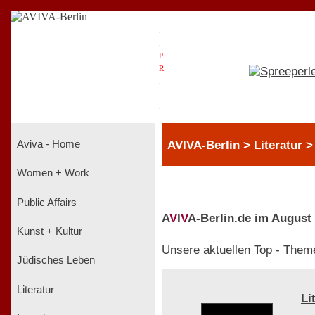
.
.
.
P
R
.
.
.
AVIVA-Berlin > Literatur 
Aviva - Home
Women + Work
Public Affairs
A
V
I
V
A-Berlin.de im August
Kunst + Kultur
Unsere aktuellen Top - Them
Jüdisches Leben
Literatur
Li