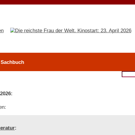
> Sachbuch
 2026:
en:
teratur
: