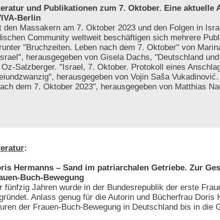
teratur und Publikationen zum 7. Oktober. Eine aktuelle
IVA-Berlin
t den Massakern am 7. Oktober 2023 und den Folgen in Israe
dischen Community weltweit beschäftigen sich mehrere Publ
runter "Bruchzeiten. Leben nach dem 7. Oktober" von Marin
Israel", herausgegeben von Gisela Dachs, "Deutschland und 
Oz-Salzberger. "Israel, 7. Oktober. Protokoll eines Anschla
reiundzwanzig", herausgegeben von Vojin Saša Vukadinović
 nach dem 7. Oktober 2023", herausgegeben von Matthias N
teratur
:
ris Hermanns – Sand im patriarchalen Getriebe. Zur Ges
auen-Buch-Bewegung
r fünfzig Jahren wurde in der Bundesrepublik der erste Frau
gründet. Anlass genug für die Autorin und Bücherfrau Doris
uren der Frauen-Buch-Bewegung in Deutschland bis in die 