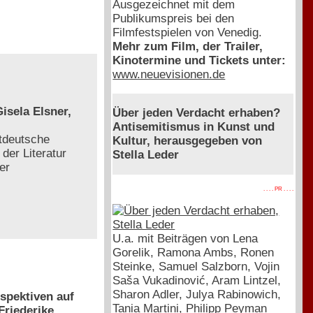
Ausgezeichnet mit dem
Publikumspreis bei den
Filmfestspielen von Venedig.
Mehr zum Film, der Trailer,
Kinotermine und Tickets unter:
www.neuevisionen.de
isela Elsner,
Über jeden Verdacht erhaben?
Antisemitismus in Kunst und
tdeutsche
Kultur, herausgegeben von
der Literatur
Stella Leder
er
. . . . PR . . . .
U.a. mit Beiträgen von Lena
Gorelik, Ramona Ambs, Ronen
Steinke, Samuel Salzborn, Vojin
Saša Vukadinović, Aram Lintzel,
Sharon Adler, Julya Rabinowich,
spektiven auf
Tania Martini, Philipp Peyman
Friederike