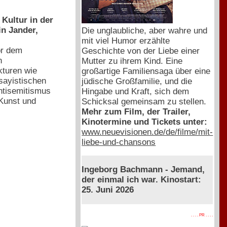
Kultur in der
n Jander,
Die unglaubliche, aber wahre und
mit viel Humor erzählte
or dem
Geschichte von der Liebe einer
n
Mutter zu ihrem Kind. Eine
kturen wie
großartige Familiensaga über eine
ssayistischen
jüdische Großfamilie, und die
ntisemitismus
Hingabe und Kraft, sich dem
 Kunst und
Schicksal gemeinsam zu stellen.
Mehr zum Film, der Trailer,
Kinotermine und Tickets unter:
www.neuevisionen.de/de/filme/mit-
liebe-und-chansons
Ingeborg Bachmann - Jemand,
der einmal ich war. Kinostart:
25. Juni 2026
. . . . PR . . . .