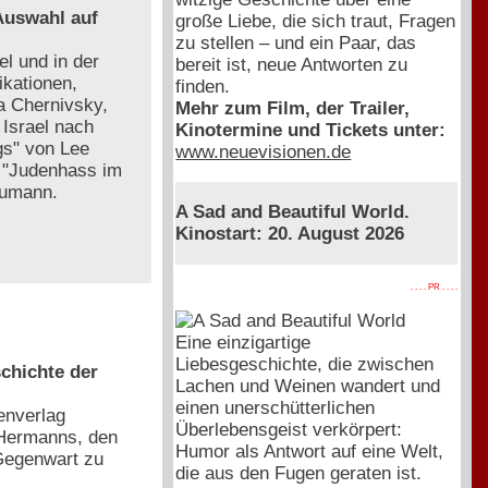
 Auswahl auf
große Liebe, die sich traut, Fragen
zu stellen – und ein Paar, das
l und in der
bereit ist, neue Antworten zu
ikationen,
finden.
a Chernivsky,
Mehr zum Film, der Trailer,
Israel nach
Kinotermine und Tickets unter:
gs" von Lee
www.neuevisionen.de
. "Judenhass im
aumann.
A Sad and Beautiful World.
Kinostart: 20. August 2026
. . . . PR . . . .
Eine einzigartige
Liebesgeschichte, die zwischen
chichte der
Lachen und Weinen wandert und
einen unerschütterlichen
enverlag
Überlebensgeist verkörpert:
 Hermanns, den
Humor als Antwort auf eine Welt,
Gegenwart zu
die aus den Fugen geraten ist.