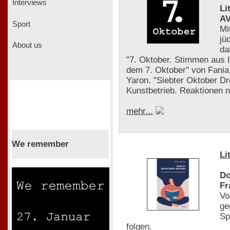
Interviews
Li
AV
Sport
Mi
jü
About us
da
"7. Oktober. Stimmen aus 
dem 7. Oktober" von Fania 
Yaron. "Siebter Oktober D
Kunstbetrieb. Reaktionen
mehr...
We remember
Li
Do
Fr
Vo
ge
Sp
folgen.