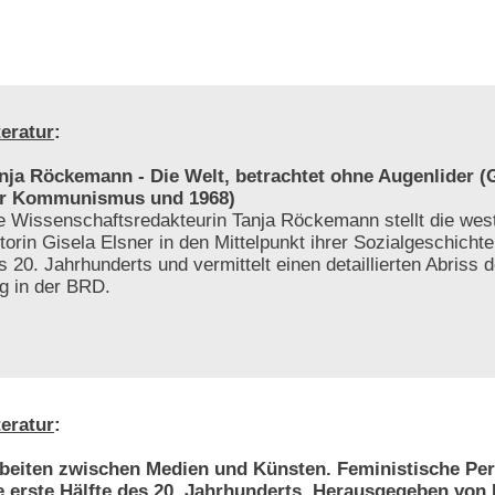
teratur
:
nja Röckemann - Die Welt, betrachtet ohne Augenlider (G
r Kommunismus und 1968)
e Wissenschaftsredakteurin Tanja Röckemann stellt die wes
torin Gisela Elsner in den Mittelpunkt ihrer Sozialgeschichte 
s 20. Jahrhunderts und vermittelt einen detaillierten Abriss d
ng in der BRD.
teratur
:
beiten zwischen Medien und Künsten. Feministische Per
e erste Hälfte des 20. Jahrhunderts. Herausgegeben von 