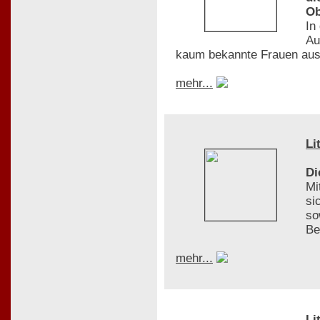
Ob
In
Au
kaum bekannte Frauen aus
mehr...
Li
Di
Mi
si
so
Be
mehr...
Li