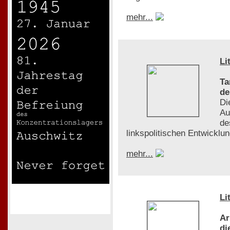
mehr...
Li
Ta
de
Di
Au
de
linkspolitischen Entwicklu
mehr...
Li
Ar
di