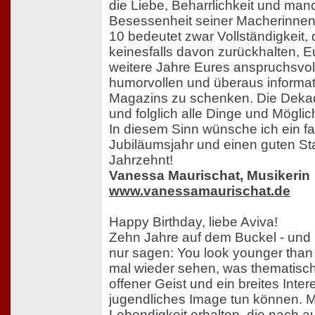
die Liebe, Beharrlichkeit und ma
Besessenheit seiner Macherinnen
10 bedeutet zwar Vollständigkeit,
keinesfalls davon zurückhalten, E
weitere Jahre Eures anspruchsvoll
humorvollen und überaus informat
Magazins zu schenken. Die Dekade
und folglich alle Dinge und Möglic
In diesem Sinn wünsche ich ein f
Jubiläumsjahr und einen guten Sta
Jahrzehnt!
Vanessa Maurischat, Musikerin
www.vanessamaurischat.de
Happy Birthday, liebe Aviva!
Zehn Jahre auf dem Buckel - und
nur sagen: You look younger tha
mal wieder sehen, was thematische 
offener Geist und ein breites Inte
jugendliches Image tun können. M
Lebendigkeit erhalten, die nach au