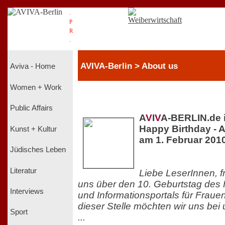
.
P
R
.
AVIVA-Berlin > About us
Aviva - Home
Women + Work
Public Affairs
A
V
I
V
A-BERLIN.de 
Happy Birthday - A
Kunst + Kultur
am 1. Februar 201
Jüdisches Leben
Literatur
Liebe LeserInnen, f
uns über den 10. Geburtstag des
Interviews
und Informationsportals für Frauen
dieser Stelle möchten wir uns bei
Sport
...