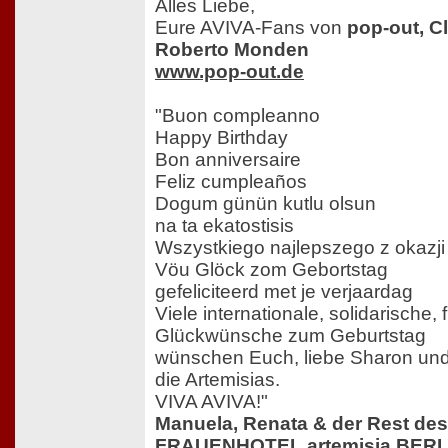
Alles Liebe,
Eure AVIVA-Fans von
pop-out, Cl
Roberto Monden
www.pop-out.de
"Buon compleanno
Happy Birthday
Bon anniversaire
Feliz cumpleaños
Dogum günün kutlu olsun
na ta ekatostisis
Wszystkiego najlepszego z okazji 
Vöu Glöck zom Gebortstag
gefeliciteerd met je verjaardag
Viele internationale, solidarische, 
Glückwünsche zum Geburtstag
wünschen Euch, liebe Sharon und
die Artemisias.
VIVA AVIVA!"
Manuela, Renata & der Rest de
FRAUENHOTEL artemisia BERL