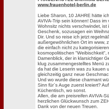
www.frauenhotel-berlin.de
Liebe Sharon, 10 JAHRE hätte ic
AVIVA-Trip sein können! Dass im 
Wohnsitz nichts verschwindet, ist 
Geschenk, sozusagen ein Weihn
Dir. Und so reise ich jetzt regelm
außergewöhnlichen Ort im www, zu
die einfach nicht zu kategorisieren 
kosmopolitischen "Weibischkeit", 
Damenblick, der in klarsichtiger G
klug zusammengestelltes Menü za
da hat die Leserin was zu kauen 
gleichzeitig ganz neue Geschmack
Und wo wurde diese charmant wür
Sinn für´s Auge zuerst kreiert? Au
Küchentisch, wo sonst.
Allen, die am preisreifen AVIVA-
herzlichen Glückwunsch zum ZE
Dank von der neuen Treuen.