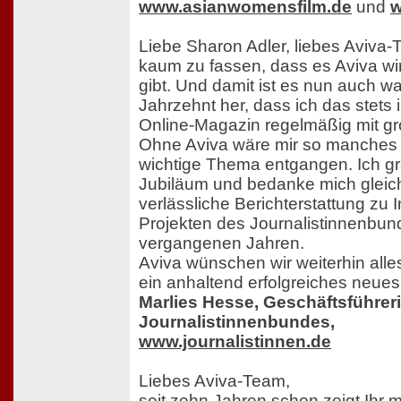
www.asianwomensfilm.de
und
w
Liebe Sharon Adler, liebes Aviva-
kaum zu fassen, dass es Aviva wi
gibt. Und damit ist es nun auch wa
Jahrzehnt her, dass ich das stets 
Online-Magazin regelmäßig mit gr
Ohne Aviva wäre mir so manches f
wichtige Thema entgangen. Ich gra
Jubiläum und bedanke mich gleichz
verlässliche Berichterstattung zu I
Projekten des Journalistinnenbund
vergangenen Jahren.
Aviva wünschen wir weiterhin alle
ein anhaltend erfolgreiches neues
Marlies Hesse, Geschäftsführer
Journalistinnenbundes,
www.journalistinnen.de
Liebes Aviva-Team,
seit zehn Jahren schon zeigt Ihr 