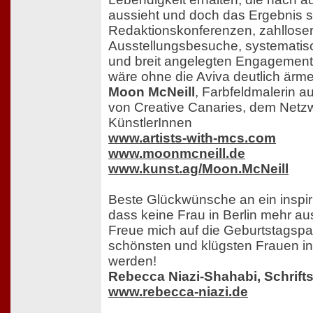
aussieht und doch das Ergebnis 
Redaktionskonferenzen, zahllose
Ausstellungsbesuche, systematis
und breit angelegten Engagements
wäre ohne die Aviva deutlich ärme
Moon McNeill
, Farbfeldmalerin aus
von Creative Canaries, dem Netz
KünstlerInnen
www.artists-with-mcs.com
www.moonmcneill.de
www.kunst.ag/Moon.McNeill
Beste Glückwünsche an ein inspir
dass keine Frau in Berlin mehr 
Freue mich auf die Geburtstagspar
schönsten und klügsten Frauen in
werden!
Rebecca Niazi-Shahabi, Schriftst
www.rebecca-niazi.de