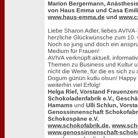
Marion Bergermann, Anästhesisti
von Haus Emma und Casa Emil
www.haus-emma.de
und
www.ca
Liebe Sharon Adler, liebes AVIVA
herzliche Glückwünsche zum 10. 
Noch so jung und doch ein anspru
Medium für Frauen!
AVIVA verknüpft aktuell, informati
Themen zu Business und Kultur un
nicht die Werte, für die es sich zu 
Dogum günün kutlu olsun! Happy 
weiterhin viel Erfolg!
Helga Rief, Vorstand Frauenzen
Schokoladenfabrik e.V., Geschä
Hamams
und
Ulli Schlun, Vorst
Genossinnenschaft Schokofabri
Schokospäne e.V.
www.schokofabrik.de
,
www.scho
www.genossinnenschaft-schoko